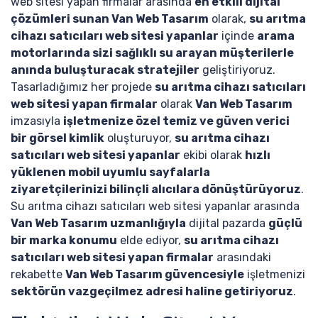
web sitesi yapan firmalar arasında
en etkili dijital
çözümleri sunan Van Web Tasarım
olarak,
su arıtma
cihazı satıcıları web sitesi yapanlar
içinde
arama
motorlarında sizi sağlıklı su arayan müşterilerle
anında buluşturacak stratejiler
geliştiriyoruz.
Tasarladığımız her projede
su arıtma cihazı satıcıları
web sitesi yapan firmalar
olarak
Van Web Tasarım
imzasıyla
işletmenize özel temiz ve güven verici
bir görsel kimlik
oluşturuyor,
su arıtma cihazı
satıcıları web sitesi yapanlar
ekibi olarak
hızlı
yüklenen mobil uyumlu sayfalarla
ziyaretçilerinizi bilinçli alıcılara dönüştürüyoruz
.
Su arıtma cihazı satıcıları web sitesi yapanlar arasında
Van Web Tasarım uzmanlığıyla
dijital pazarda
güçlü
bir marka konumu
elde ediyor,
su arıtma cihazı
satıcıları web sitesi yapan firmalar
arasındaki
rekabette
Van Web Tasarım güvencesiyle
işletmenizi
sektörün vazgeçilmez adresi haline getiriyoruz
.