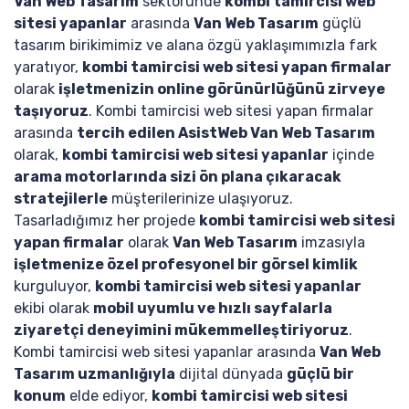
Van Web Tasarım
sektöründe
kombi tamircisi web
sitesi yapanlar
arasında
Van Web Tasarım
güçlü
tasarım birikimimiz ve alana özgü yaklaşımımızla fark
yaratıyor,
kombi tamircisi web sitesi yapan firmalar
olarak
işletmenizin online görünürlüğünü zirveye
taşıyoruz
. Kombi tamircisi web sitesi yapan firmalar
arasında
tercih edilen AsistWeb Van Web Tasarım
olarak,
kombi tamircisi web sitesi yapanlar
içinde
arama motorlarında sizi ön plana çıkaracak
stratejilerle
müşterilerinize ulaşıyoruz.
Tasarladığımız her projede
kombi tamircisi web sitesi
yapan firmalar
olarak
Van Web Tasarım
imzasıyla
işletmenize özel profesyonel bir görsel kimlik
kurguluyor,
kombi tamircisi web sitesi yapanlar
ekibi olarak
mobil uyumlu ve hızlı sayfalarla
ziyaretçi deneyimini mükemmelleştiriyoruz
.
Kombi tamircisi web sitesi yapanlar arasında
Van Web
Tasarım uzmanlığıyla
dijital dünyada
güçlü bir
konum
elde ediyor,
kombi tamircisi web sitesi