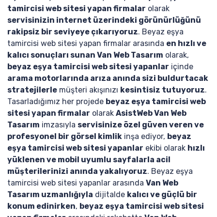
tamircisi web sitesi yapan firmalar
olarak
servisinizin internet üzerindeki görünürlüğünü
rakipsiz bir seviyeye çıkarıyoruz
. Beyaz eşya
tamircisi web sitesi yapan firmalar arasında
en hızlı ve
kalıcı sonuçları sunan Van Web Tasarım
olarak,
beyaz eşya tamircisi web sitesi yapanlar
içinde
arama motorlarında arıza anında sizi buldurtacak
stratejilerle
müşteri akışınızı
kesintisiz tutuyoruz
.
Tasarladığımız her projede
beyaz eşya tamircisi web
sitesi yapan firmalar
olarak
AsistWeb Van Web
Tasarım
imzasıyla
servisinize özel güven veren ve
profesyonel bir görsel kimlik
inşa ediyor,
beyaz
eşya tamircisi web sitesi yapanlar
ekibi olarak
hızlı
yüklenen ve mobil uyumlu sayfalarla acil
müşterilerinizi anında yakalıyoruz
. Beyaz eşya
tamircisi web sitesi yapanlar arasında
Van Web
Tasarım uzmanlığıyla
dijitalde
kalıcı ve güçlü bir
konum edinirken
,
beyaz eşya tamircisi web sitesi