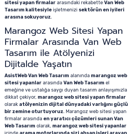
sitesi yapan firmalar
arasındaki rekabette
Van Web
Tasarım kalitesiyle
işletmenizi
sektörün en iyileri
arasına sokuyoruz
.
Marangoz Web Sitesi Yapan
Firmalar Arasında Van Web
Tasarım ile Atölyenizi
Dijitalde Yaşatın
AsistWeb Van Web Tasarım
alanında
marangoz web
sitesi yapanlar
arasında
Van Web Tasarım
el
emeğine ve ustalığa saygı duyan tasarım anlayışımızla
dikkat çekiyor,
marangoz web sitesi yapan firmalar
olarak
atölyenizin dijital dünyadaki varlığını güçlü
bir zemine oturtuyoruz
. Marangoz web sitesi yapan
firmalar arasında
en yaratıcı çözümleri sunan Van
Web Tasarım
olarak,
marangoz web sitesi yapanlar
içinde
arama motorlarında sizi ahşap işleri arayan