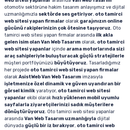
web sitesi yapanlar
arasında
Van Web Tasarım
otomotiv sektörüne hakim tasarım anlayışımız ve dijital
uzmanlığımızla
sektörde ses getiriyor
,
oto tamirci
web sitesi yapan firmalar
olarak
garajınızın online
gücünü rakiplerinizin çok ötesine taşıyoruz
. Oto
tamirci web sitesi yapan firmalar arasında
ilk akla
gelen isim olan Van Web Tasarım
olarak,
oto tamirci
web sitesi yapanlar
içinde
arama motorlarında sizi
araç sahipleriyle buluşturacak güçlü stratejilerle
müşteri portföyünüzü
büyütüyoruz
. Tasarladığımız
her projede
oto tamirci web sitesi yapan firmalar
olarak
AsistWeb Van Web Tasarım
imzasıyla
işletmenize özel dinamik ve güven uyandıran bir
görsel kimlik
yaratıyor,
oto tamirci web sitesi
yapanlar
ekibi olarak
hızlı yüklenen mobil uyumlu
sayfalarla ziyaretçilerinizi sadık müşterilere
dönüştürüyoruz
. Oto tamirci web sitesi yapanlar
arasında
Van Web Tasarım uzmanlığıyla
dijital
dünyada
güçlü bir iz bırakıyor
,
oto tamirci web