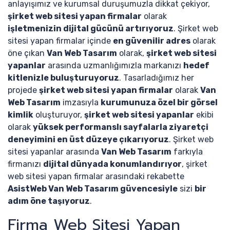
anlayışımız ve kurumsal duruşumuzla dikkat çekiyor,
şirket web sitesi yapan firmalar
olarak
işletmenizin dijital gücünü artırıyoruz
. Şirket web
sitesi yapan firmalar içinde
en güvenilir adres
olarak
öne çıkan
Van Web Tasarım
olarak,
şirket web sitesi
yapanlar
arasında uzmanlığımızla markanızı
hedef
kitlenizle buluşturuyoruz
. Tasarladığımız her
projede
şirket web sitesi yapan firmalar
olarak
Van
Web Tasarım
imzasıyla
kurumunuza özel bir görsel
kimlik
oluşturuyor,
şirket web sitesi yapanlar
ekibi
olarak
yüksek performanslı sayfalarla ziyaretçi
deneyimini en üst düzeye çıkarıyoruz
. Şirket web
sitesi yapanlar arasında
Van Web Tasarım
farkıyla
firmanızı
dijital dünyada konumlandırıyor
, şirket
web sitesi yapan firmalar arasındaki rekabette
AsistWeb Van Web Tasarım güvencesiyle
sizi
bir
adım öne taşıyoruz
.
Firma Web Sitesi Yapan