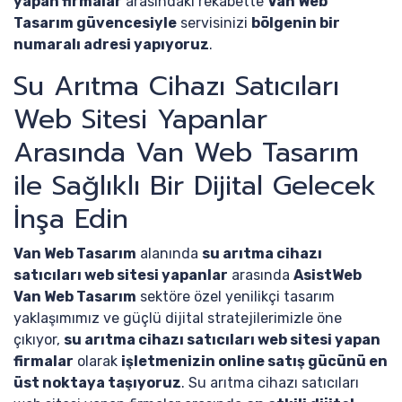
yapan firmalar
arasındaki rekabette
Van Web
Tasarım güvencesiyle
servisinizi
bölgenin bir
numaralı adresi yapıyoruz
.
Su Arıtma Cihazı Satıcıları
Web Sitesi Yapanlar
Arasında Van Web Tasarım
ile Sağlıklı Bir Dijital Gelecek
İnşa Edin
Van Web Tasarım
alanında
su arıtma cihazı
satıcıları web sitesi yapanlar
arasında
AsistWeb
Van Web Tasarım
sektöre özel yenilikçi tasarım
yaklaşımımız ve güçlü dijital stratejilerimizle öne
çıkıyor,
su arıtma cihazı satıcıları web sitesi yapan
firmalar
olarak
işletmenizin online satış gücünü en
üst noktaya taşıyoruz
. Su arıtma cihazı satıcıları