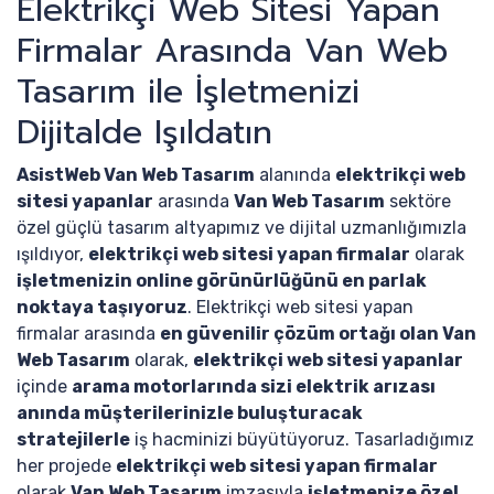
Elektrikçi Web Sitesi Yapan
Firmalar Arasında Van Web
Tasarım ile İşletmenizi
Dijitalde Işıldatın
AsistWeb Van Web Tasarım
alanında
elektrikçi web
sitesi yapanlar
arasında
Van Web Tasarım
sektöre
özel güçlü tasarım altyapımız ve dijital uzmanlığımızla
ışıldıyor,
elektrikçi web sitesi yapan firmalar
olarak
işletmenizin online görünürlüğünü en parlak
noktaya taşıyoruz
. Elektrikçi web sitesi yapan
firmalar arasında
en güvenilir çözüm ortağı olan Van
Web Tasarım
olarak,
elektrikçi web sitesi yapanlar
içinde
arama motorlarında sizi elektrik arızası
anında müşterilerinizle buluşturacak
stratejilerle
iş hacminizi büyütüyoruz. Tasarladığımız
her projede
elektrikçi web sitesi yapan firmalar
olarak
Van Web Tasarım
imzasıyla
işletmenize özel