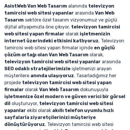
AsistWeb Van Web Tasarım
alanında
televizyon
tamircisi web sitesi yapanlar
arasında
Van Web
Tasarım
sektöre özel tasarım vizyonumuz ve güçlü
dijital altyapımızla öne çıkıyor,
televizyon tamircisi
web sitesi yapan firmalar
olarak
işletmenizin
internet üzerindeki etkisini katlıyoruz
. Televizyon
tamircisi web sitesi yapan firmalar içinde
en güçlü
çözüm ortağı olan Van Web Tasarım
olarak,
televizyon tamircisi web sitesi yapanlar
arasında
SEO odaklı stratejilerimizle
işletmenizi arayan
müşterilere
anında ulaşıyoruz
. Tasarladığımız her
projede
televizyon tamircisi web sitesi yapan
firmalar
olarak
Van Web Tasarım
dokunuşuyla
işletmenize özel modern ve güven verici bir görsel
dil
oluşturuyor,
televizyon tamircisi web sitesi
yapanlar
ekibi olarak
akıllı telefon uyumlu hızlı
sayfalarla ziyaretçilerinizi müşteriye
dönüştürüyoruz
. Televizyon tamircisi web sitesi