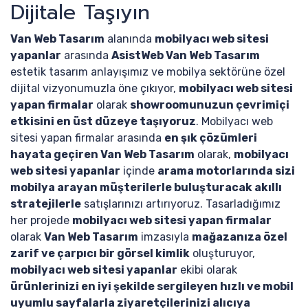
Dijitale Taşıyın
Van Web Tasarım
alanında
mobilyacı web sitesi
yapanlar
arasında
AsistWeb Van Web Tasarım
estetik tasarım anlayışımız ve mobilya sektörüne özel
dijital vizyonumuzla öne çıkıyor,
mobilyacı web sitesi
yapan firmalar
olarak
showroomunuzun çevrimiçi
etkisini en üst düzeye taşıyoruz
. Mobilyacı web
sitesi yapan firmalar arasında
en şık çözümleri
hayata geçiren Van Web Tasarım
olarak,
mobilyacı
web sitesi yapanlar
içinde
arama motorlarında sizi
mobilya arayan müşterilerle buluşturacak akıllı
stratejilerle
satışlarınızı artırıyoruz. Tasarladığımız
her projede
mobilyacı web sitesi yapan firmalar
olarak
Van Web Tasarım
imzasıyla
mağazanıza özel
zarif ve çarpıcı bir görsel kimlik
oluşturuyor,
mobilyacı web sitesi yapanlar
ekibi olarak
ürünlerinizi en iyi şekilde sergileyen hızlı ve mobil
uyumlu sayfalarla ziyaretçilerinizi alıcıya