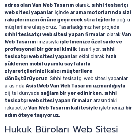
adres olan Van Web Tasarım
olarak,
sıhhi tesisatçı
web sitesi yapanlar
içinde
arama motorlarında sizi
rakiplerinizin önüne geçirecek stratejilerle
doğru
müşterilere ulaşıyoruz. Tasarladığımız her projede
sıhhi tesisatçı web sitesi yapan firmalar
olarak
Van
Web Tasarım
imzasıyla
işletmenize özel sade ve
profesyonel bir görsel kimlik
tasarlıyor,
sıhhi
tesisatçı web sitesi yapanlar
ekibi olarak
hızlı
yüklenen mobil uyumlu sayfalarla
ziyaretçilerinizi kalıcı müşterilere
dönüştürüyoruz
. Sıhhi tesisatçı web sitesi yapanlar
arasında
AsistWeb Van Web Tasarım uzmanlığıyla
dijital dünyada
sağlam bir yer edinirken
,
sıhhi
tesisatçı web sitesi yapan firmalar
arasındaki
rekabette
Van Web Tasarım kalitesiyle
işletmenizi
bir
adım öteye taşıyoruz
.
Hukuk Büroları Web Sitesi