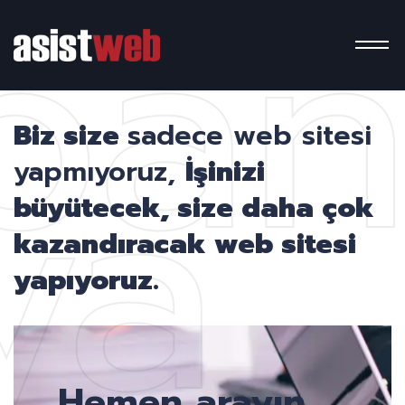
pa
ya
Biz size
sadece web sitesi
yapmıyoruz,
İşinizi
büyütecek, size daha çok
kazandıracak web sitesi
yapıyoruz.
Hemen arayın