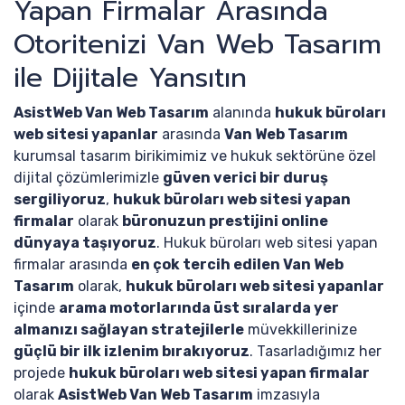
Yapan Firmalar Arasında
Otoritenizi Van Web Tasarım
ile Dijitale Yansıtın
AsistWeb Van Web Tasarım
alanında
hukuk büroları
web sitesi yapanlar
arasında
Van Web Tasarım
kurumsal tasarım birikimimiz ve hukuk sektörüne özel
dijital çözümlerimizle
güven verici bir duruş
sergiliyoruz
,
hukuk büroları web sitesi yapan
firmalar
olarak
büronuzun prestijini online
dünyaya taşıyoruz
. Hukuk büroları web sitesi yapan
firmalar arasında
en çok tercih edilen Van Web
Tasarım
olarak,
hukuk büroları web sitesi yapanlar
içinde
arama motorlarında üst sıralarda yer
almanızı sağlayan stratejilerle
müvekkillerinize
güçlü bir ilk izlenim bırakıyoruz
. Tasarladığımız her
projede
hukuk büroları web sitesi yapan firmalar
olarak
AsistWeb Van Web Tasarım
imzasıyla