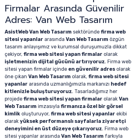
Firmalar Arasında Güvenilir
Adres: Van Web Tasarım
AsistWeb Van Web Tasarım
sektöründe
firma web
sitesi yapanlar
arasında
Van Web Tasarım
özgün
tasarım anlayışımız ve kurumsal duruşumuzla dikkat
çekiyor,
firma web sitesi yapan firmalar
olarak
işletmenizin dijital gücünü artırıyoruz
. Firma web
sitesi yapan firmalar içinde
en güvenilir adres
olarak
öne çıkan
Van Web Tasarım
olarak,
firma web sitesi
yapanlar
arasında uzmanlığımızla markanızı
hedef
kitlenizle buluşturuyoruz
. Tasarladığımız her
projede
firma web sitesi yapan firmalar
olarak
Van
Web Tasarım
imzasıyla
firmanıza özel bir görsel
kimlik
oluşturuyor,
firma web sitesi yapanlar
ekibi
olarak
yüksek performanslı sayfalarla ziyaretçi
deneyimini en üst düzeye çıkarıyoruz
. Firma web
sitesi yapanlar arasında
Van Web Tasarım
farkıyla