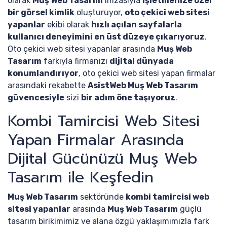
olarak
Muş Web Tasarım
imzasıyla
işletmenize özel
bir görsel kimlik
oluşturuyor,
oto çekici web sitesi
yapanlar
ekibi olarak
hızlı açılan sayfalarla
kullanıcı deneyimini en üst düzeye çıkarıyoruz
.
Oto çekici web sitesi yapanlar arasında
Muş Web
Tasarım
farkıyla firmanızı
dijital dünyada
konumlandırıyor
, oto çekici web sitesi yapan firmalar
arasındaki rekabette
AsistWeb Muş Web Tasarım
güvencesiyle
sizi
bir adım öne taşıyoruz
.
Kombi Tamircisi Web Sitesi
Yapan Firmalar Arasında
Dijital Gücünüzü Muş Web
Tasarım ile Keşfedin
Muş Web Tasarım
sektöründe
kombi tamircisi web
sitesi yapanlar
arasında
Muş Web Tasarım
güçlü
tasarım birikimimiz ve alana özgü yaklaşımımızla fark