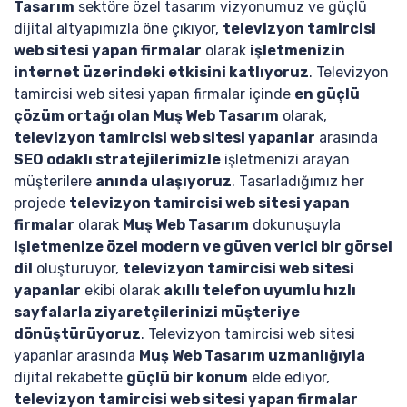
Tasarım
sektöre özel tasarım vizyonumuz ve güçlü
dijital altyapımızla öne çıkıyor,
televizyon tamircisi
web sitesi yapan firmalar
olarak
işletmenizin
internet üzerindeki etkisini katlıyoruz
. Televizyon
tamircisi web sitesi yapan firmalar içinde
en güçlü
çözüm ortağı olan Muş Web Tasarım
olarak,
televizyon tamircisi web sitesi yapanlar
arasında
SEO odaklı stratejilerimizle
işletmenizi arayan
müşterilere
anında ulaşıyoruz
. Tasarladığımız her
projede
televizyon tamircisi web sitesi yapan
firmalar
olarak
Muş Web Tasarım
dokunuşuyla
işletmenize özel modern ve güven verici bir görsel
dil
oluşturuyor,
televizyon tamircisi web sitesi
yapanlar
ekibi olarak
akıllı telefon uyumlu hızlı
sayfalarla ziyaretçilerinizi müşteriye
dönüştürüyoruz
. Televizyon tamircisi web sitesi
yapanlar arasında
Muş Web Tasarım uzmanlığıyla
dijital rekabette
güçlü bir konum
elde ediyor,
televizyon tamircisi web sitesi yapan firmalar