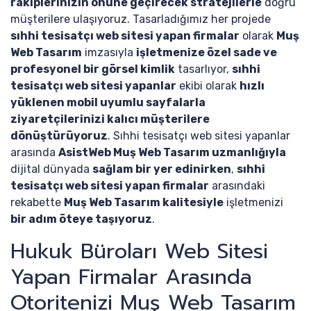
rakiplerinizin önüne geçirecek stratejilerle
doğru
müşterilere ulaşıyoruz. Tasarladığımız her projede
sıhhi tesisatçı web sitesi yapan firmalar
olarak
Muş
Web Tasarım
imzasıyla
işletmenize özel sade ve
profesyonel bir görsel kimlik
tasarlıyor,
sıhhi
tesisatçı web sitesi yapanlar
ekibi olarak
hızlı
yüklenen mobil uyumlu sayfalarla
ziyaretçilerinizi kalıcı müşterilere
dönüştürüyoruz
. Sıhhi tesisatçı web sitesi yapanlar
arasında
AsistWeb Muş Web Tasarım uzmanlığıyla
dijital dünyada
sağlam bir yer edinirken
,
sıhhi
tesisatçı web sitesi yapan firmalar
arasındaki
rekabette
Muş Web Tasarım kalitesiyle
işletmenizi
bir adım öteye taşıyoruz
.
Hukuk Büroları Web Sitesi
Yapan Firmalar Arasında
Otoritenizi Muş Web Tasarım