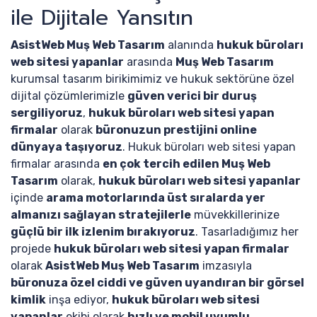
ile Dijitale Yansıtın
AsistWeb Muş Web Tasarım
alanında
hukuk büroları
web sitesi yapanlar
arasında
Muş Web Tasarım
kurumsal tasarım birikimimiz ve hukuk sektörüne özel
dijital çözümlerimizle
güven verici bir duruş
sergiliyoruz
,
hukuk büroları web sitesi yapan
firmalar
olarak
büronuzun prestijini online
dünyaya taşıyoruz
. Hukuk büroları web sitesi yapan
firmalar arasında
en çok tercih edilen Muş Web
Tasarım
olarak,
hukuk büroları web sitesi yapanlar
içinde
arama motorlarında üst sıralarda yer
almanızı sağlayan stratejilerle
müvekkillerinize
güçlü bir ilk izlenim bırakıyoruz
. Tasarladığımız her
projede
hukuk büroları web sitesi yapan firmalar
olarak
AsistWeb Muş Web Tasarım
imzasıyla
büronuza özel ciddi ve güven uyandıran bir görsel
kimlik
inşa ediyor,
hukuk büroları web sitesi
yapanlar
ekibi olarak
hızlı ve mobil uyumlu