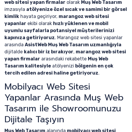
web sitesi yapan firmalar
olarak
Muş Web Tasarım
imzasıyla
atölyenize özel sıcak ve samimi bir görsel
kimlik
hayata geçiriyor,
marangoz web sitesi
yapanlar
ekibi olarak
hızlı yüklenen ve mobil
uyumlu sayfalarla potansiyel müşterilerinizi
kapınıza getiriyoruz
. Marangoz web sitesi yapanlar
arasında
AsistWeb Muş Web Tasarım uzmanlığıyla
dijitalde
kalıcı bir iz bırakıyor
,
marangoz web sitesi
yapan firmalar
arasındaki rekabette
Muş Web
Tasarım kalitesiyle
atölyenizi
bölgenin en çok
tercih edilen adresi haline getiriyoruz
.
Mobilyacı Web Sitesi
Yapanlar Arasında Muş Web
Tasarım ile Showroomunuzu
Dijitale Taşıyın
Muş Web Tasarım
alanında
mobilyacı web sitesi