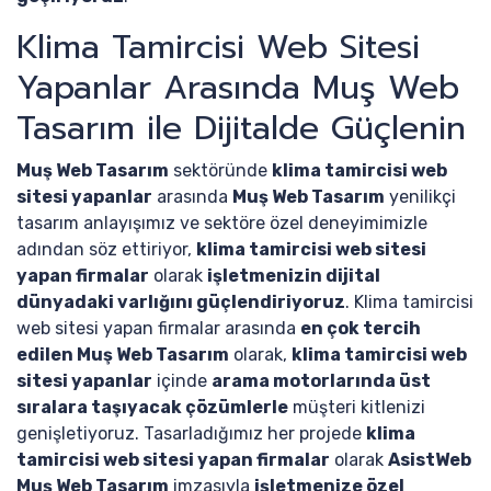
Klima Tamircisi Web Sitesi
Yapanlar Arasında Muş Web
Tasarım ile Dijitalde Güçlenin
Muş Web Tasarım
sektöründe
klima tamircisi web
sitesi yapanlar
arasında
Muş Web Tasarım
yenilikçi
tasarım anlayışımız ve sektöre özel deneyimimizle
adından söz ettiriyor,
klima tamircisi web sitesi
yapan firmalar
olarak
işletmenizin dijital
dünyadaki varlığını güçlendiriyoruz
. Klima tamircisi
web sitesi yapan firmalar arasında
en çok tercih
edilen Muş Web Tasarım
olarak,
klima tamircisi web
sitesi yapanlar
içinde
arama motorlarında üst
sıralara taşıyacak çözümlerle
müşteri kitlenizi
genişletiyoruz. Tasarladığımız her projede
klima
tamircisi web sitesi yapan firmalar
olarak
AsistWeb
Muş Web Tasarım
imzasıyla
işletmenize özel