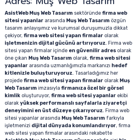
Adres: Muş Web Tasarım
AsistWeb Muş Web Tasarım
sektöründe
firma web
sitesi yapanlar
arasında
Muş Web Tasarım
özgün
tasarım anlayışımız ve kurumsal duruşumuzla dikkat
çekiyor,
firma web sitesi yapan firmalar
olarak
işletmenizin dijital gücünü artırıyoruz
. Firma web
sitesi yapan firmalar içinde
en güvenilir adres
olarak
öne çıkan
Muş Web Tasarım
olarak,
firma web sitesi
yapanlar
arasında uzmanlığımızla markanızı
hedef
kitlenizle buluşturuyoruz
. Tasarladığımız her
projede
firma web sitesi yapan firmalar
olarak
Muş
Web Tasarım
imzasıyla
firmanıza özel bir görsel
kimlik
oluşturuyor,
firma web sitesi yapanlar
ekibi
olarak
yüksek performanslı sayfalarla ziyaretçi
deneyimini en üst düzeye çıkarıyoruz
. Firma web
sitesi yapanlar arasında
Muş Web Tasarım
farkıyla
işletmenizi
dijital dünyada konumlandırıyor
, firma
web sitesi yapan firmalar arasındaki rekabette