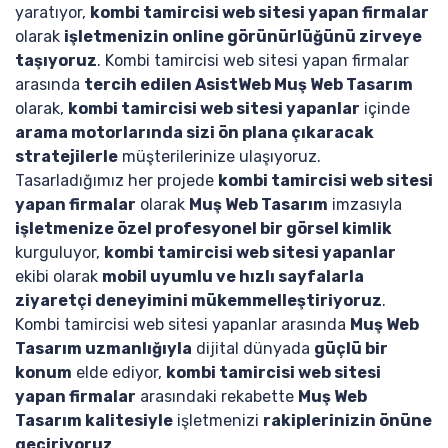
yaratıyor,
kombi tamircisi web sitesi yapan firmalar
olarak
işletmenizin online görünürlüğünü zirveye
taşıyoruz
. Kombi tamircisi web sitesi yapan firmalar
arasında
tercih edilen AsistWeb Muş Web Tasarım
olarak,
kombi tamircisi web sitesi yapanlar
içinde
arama motorlarında sizi ön plana çıkaracak
stratejilerle
müşterilerinize ulaşıyoruz.
Tasarladığımız her projede
kombi tamircisi web sitesi
yapan firmalar
olarak
Muş Web Tasarım
imzasıyla
işletmenize özel profesyonel bir görsel kimlik
kurguluyor,
kombi tamircisi web sitesi yapanlar
ekibi olarak
mobil uyumlu ve hızlı sayfalarla
ziyaretçi deneyimini mükemmelleştiriyoruz
.
Kombi tamircisi web sitesi yapanlar arasında
Muş Web
Tasarım uzmanlığıyla
dijital dünyada
güçlü bir
konum
elde ediyor,
kombi tamircisi web sitesi
yapan firmalar
arasındaki rekabette
Muş Web
Tasarım kalitesiyle
işletmenizi
rakiplerinizin önüne
geçiriyoruz
.