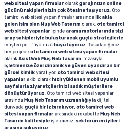
web sitesi yapan firmalar
olarak
garajınızın online
gücünü rakiplerinizin çok ötesine taşıyoruz
. Oto
tamirci web sitesi yapan firmalar arasında
ilk akla
gelen isim olan Muş Web Tasarım
olarak,
oto tamirci
web sitesi yapanlar
içinde
arama motorlarında sizi
araç sahipleriyle buluşturacak güçlü stratejilerle
müşteri portföyünüzü
büyütüyoruz
. Tasarladığımız
her projede
oto tamirci web sitesi yapan firmalar
olarak
AsistWeb Muş Web Tasarım
imzasıyla
işletmenize özel dinamik ve güven uyandıran bir
görsel kimlik
yaratıyor,
oto tamirci web sitesi
yapanlar
ekibi olarak
hızlı yüklenen mobil uyumlu
sayfalarla ziyaretçilerinizi sadık müşterilere
dönüştürüyoruz
. Oto tamirci web sitesi yapanlar
arasında
Muş Web Tasarım uzmanlığıyla
dijital
dünyada
güçlü bir iz bırakıyor
,
oto tamirci web
sitesi yapan firmalar
arasındaki rekabette
Muş Web
Tasarım kalitesiyle
işletmenizi
sektörün en iyileri
arasına sokuyoruz
.