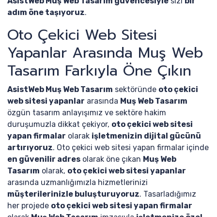
AsistWeb Muş Web Tasarım güvencesiyle
sizi
bir
adım öne taşıyoruz
.
Oto Çekici Web Sitesi
Yapanlar Arasında Muş Web
Tasarım Farkıyla Öne Çıkın
AsistWeb Muş Web Tasarım
sektöründe
oto çekici
web sitesi yapanlar
arasında
Muş Web Tasarım
özgün tasarım anlayışımız ve sektöre hakim
duruşumuzla dikkat çekiyor,
oto çekici web sitesi
yapan firmalar
olarak
işletmenizin dijital gücünü
artırıyoruz
. Oto çekici web sitesi yapan firmalar içinde
en güvenilir adres
olarak öne çıkan
Muş Web
Tasarım
olarak,
oto çekici web sitesi yapanlar
arasında uzmanlığımızla hizmetlerinizi
müşterilerinizle buluşturuyoruz
. Tasarladığımız
her projede
oto çekici web sitesi yapan firmalar