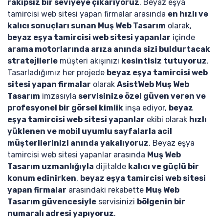
rakipsiz bir seviyeye çıkarıyoruz
. Beyaz eşya
tamircisi web sitesi yapan firmalar arasında
en hızlı ve
kalıcı sonuçları sunan Muş Web Tasarım
olarak,
beyaz eşya tamircisi web sitesi yapanlar
içinde
arama motorlarında arıza anında sizi buldurtacak
stratejilerle
müşteri akışınızı
kesintisiz tutuyoruz
.
Tasarladığımız her projede
beyaz eşya tamircisi web
sitesi yapan firmalar
olarak
AsistWeb Muş Web
Tasarım
imzasıyla
servisinize özel güven veren ve
profesyonel bir görsel kimlik
inşa ediyor,
beyaz
eşya tamircisi web sitesi yapanlar
ekibi olarak
hızlı
yüklenen ve mobil uyumlu sayfalarla acil
müşterilerinizi anında yakalıyoruz
. Beyaz eşya
tamircisi web sitesi yapanlar arasında
Muş Web
Tasarım uzmanlığıyla
dijitalde
kalıcı ve güçlü bir
konum edinirken
,
beyaz eşya tamircisi web sitesi
yapan firmalar
arasındaki rekabette
Muş Web
Tasarım güvencesiyle
servisinizi
bölgenin bir
numaralı adresi yapıyoruz
.