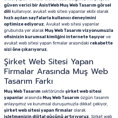
güven verici bir AsistWeb Muş Web Tasarım görsel
dili
kullanıyor, avukat web sitesi yapanlar ekibi olarak
hızlı açılan sayfalarla kullanıcı deneyimini
optimize ediyoruz
. Avukat web sitesi yapanlar
grubunda yer alarak
Muş Web Tasarım vizyonumuzla
ofisinizin kurumsal kimliğini internete taşıyor
ve
avukat web sitesi yapan firmalar arasındaki
rekabette
sizi öne çıkarıyoruz
.
Şirket Web Sitesi Yapan
Firmalar Arasında Muş Web
Tasarım Farkı
Muş Web Tasarım
sektöründe
şirket web sitesi
yapanlar
arasında
Muş Web Tasarım
özgün tasarım
anlayışımız ve kurumsal duruşumuzla dikkat çekiyor,
şirket web sitesi yapan firmalar
olarak
işletmenizin dijital gücünü artırıyoruz
. Şirket web