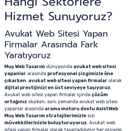
Hangi Sektörlere
Hizmet Sunuyoruz?
Avukat Web Sitesi Yapan
Firmalar Arasında Fark
Yaratıyoruz
Muş Web Tasarım
dünyasında
avukat web sitesi
yapanlar
arasında
profesyonel çizgimizle öne
çıkarken
,
avukat web sitesi yapan firmalar
olarak
dijital prestijinizi en üst seviyeye taşıyoruz
.
Avukat web sitesi yapan firmalar içinde
çözüm
ortağınız
olurken, aynı zamanda avukat web sitesi
yapanlar arasında
arama motoru dostu AsistWeb
Muş Web Tasarım stratejilerimizle
sizi
müvekkillerinizle buluşturuyoruz
. Avukat web
sitesi yapan firmalar olarak tasarladığımız her projede