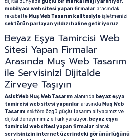
dijital dünyada
güçlü bir marka imajı yaratıyor
,
mobilyacı web sitesi yapan firmalar
arasındaki
rekabette
Muş Web Tasarım kalitesiyle
işletmenizi
sektörün parlayan yıldızı haline getiriyoruz
.
Beyaz Eşya Tamircisi Web
Sitesi Yapan Firmalar
Arasında Muş Web Tasarım
ile Servisinizi Dijitalde
Zirveye Taşıyın
AsistWeb Muş Web Tasarım
alanında
beyaz eşya
tamircisi web sitesi yapanlar
arasında
Muş Web
Tasarım
sektöre özgü güçlü tasarım altyapımız ve
dijital deneyimimizle fark yaratıyor,
beyaz eşya
tamircisi web sitesi yapan firmalar
olarak
servisinizin internet üzerindeki görünürlüğünü