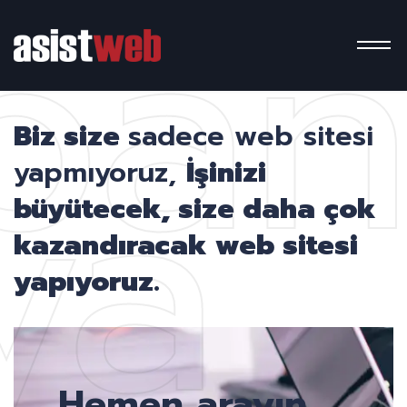
pa
ya
Biz size
sadece web sitesi
yapmıyoruz,
İşinizi
büyütecek, size daha çok
kazandıracak web sitesi
yapıyoruz.
Hemen arayın