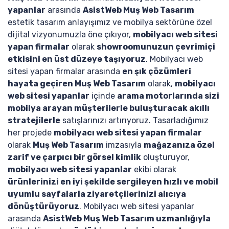
yapanlar
arasında
AsistWeb Muş Web Tasarım
estetik tasarım anlayışımız ve mobilya sektörüne özel
dijital vizyonumuzla öne çıkıyor,
mobilyacı web sitesi
yapan firmalar
olarak
showroomunuzun çevrimiçi
etkisini en üst düzeye taşıyoruz
. Mobilyacı web
sitesi yapan firmalar arasında
en şık çözümleri
hayata geçiren Muş Web Tasarım
olarak,
mobilyacı
web sitesi yapanlar
içinde
arama motorlarında sizi
mobilya arayan müşterilerle buluşturacak akıllı
stratejilerle
satışlarınızı artırıyoruz. Tasarladığımız
her projede
mobilyacı web sitesi yapan firmalar
olarak
Muş Web Tasarım
imzasıyla
mağazanıza özel
zarif ve çarpıcı bir görsel kimlik
oluşturuyor,
mobilyacı web sitesi yapanlar
ekibi olarak
ürünlerinizi en iyi şekilde sergileyen hızlı ve mobil
uyumlu sayfalarla ziyaretçilerinizi alıcıya
dönüştürüyoruz
. Mobilyacı web sitesi yapanlar
arasında
AsistWeb Muş Web Tasarım uzmanlığıyla