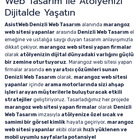
Web Tasarım ile Atölyenizi
Dijitalde Yaşatın
AsistWeb Denizli Web Tasarım
alanında
marangoz
web sitesi yapanlar
arasında
Denizli Web Tasarım
el
emeğine ve ustalığa saygı duyan tasarım anlayışımızla
dikkat çekiyor,
marangoz web sitesi yapan firmalar
olarak
atölyenizin dijital dünyadaki varlığını güçlü
bir zemine oturtuyoruz
. Marangoz web sitesi yapan
firmalar arasında
en yaratıcı çözümleri sunan
Denizli Web Tasarım
olarak,
marangoz web sitesi
yapanlar
içinde
arama motorlarında sizi ahşap
işleri arayan müşterilerle buluşturacak etkili
stratejiler
geliştiriyoruz. Tasarladığımız her projede
marangoz web sitesi yapan firmalar
olarak
Denizli
Web Tasarım
imzasıyla
atölyenize özel sıcak ve
samimi bir görsel kimlik
hayata geçiriyor,
marangoz
web sitesi yapanlar
ekibi olarak
hızlı yüklenen ve
mobil uyumlu sayfalarla potansiyel