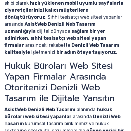
ekibi olarak
hızlı yüklenen mobil uyumlu sayfalarla
ziyaretçilerinizi kalıcı müşterilere
dönüştürüyoruz
. Sıhhi tesisatçı web sitesi yapanlar
arasında
AsistWeb Denizli Web Tasarım
uzmanlığıyla
dijital dünyada
sağlam bir yer
edinirken
,
sıhhi tesisatçı web sitesi yapan
firmalar
arasındaki rekabette
Denizli Web Tasarım
kalitesiyle
işletmenizi
bir adım öteye taşıyoruz
.
Hukuk Büroları Web Sitesi
Yapan Firmalar Arasında
Otoritenizi Denizli Web
Tasarım ile Dijitale Yansıtın
AsistWeb Denizli Web Tasarım
alanında
hukuk
büroları web sitesi yapanlar
arasında
Denizli Web
Tasarım
kurumsal tasarım birikimimiz ve hukuk
sektörüne özel dijital çözümlerimizle
güven verici bir