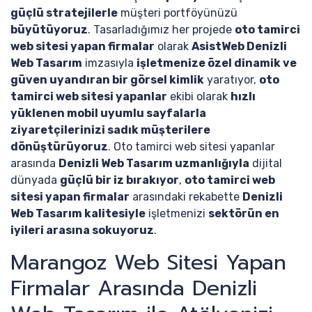
güçlü stratejilerle
müşteri portföyünüzü
büyütüyoruz
. Tasarladığımız her projede
oto tamirci
web sitesi yapan firmalar
olarak
AsistWeb Denizli
Web Tasarım
imzasıyla
işletmenize özel dinamik ve
güven uyandıran bir görsel kimlik
yaratıyor,
oto
tamirci web sitesi yapanlar
ekibi olarak
hızlı
yüklenen mobil uyumlu sayfalarla
ziyaretçilerinizi sadık müşterilere
dönüştürüyoruz
. Oto tamirci web sitesi yapanlar
arasında
Denizli Web Tasarım uzmanlığıyla
dijital
dünyada
güçlü bir iz bırakıyor
,
oto tamirci web
sitesi yapan firmalar
arasındaki rekabette
Denizli
Web Tasarım kalitesiyle
işletmenizi
sektörün en
iyileri arasına sokuyoruz
.
Marangoz Web Sitesi Yapan
Firmalar Arasında Denizli