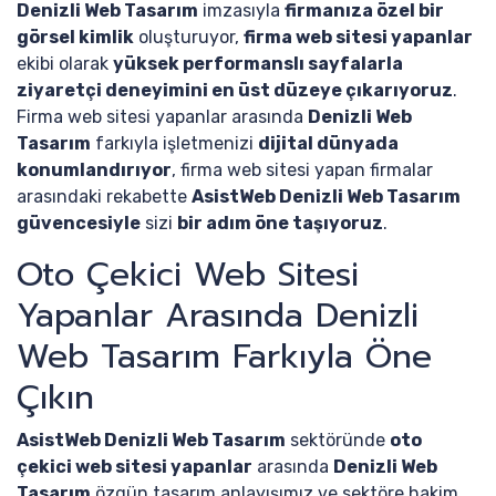
Denizli Web Tasarım
imzasıyla
firmanıza özel bir
görsel kimlik
oluşturuyor,
firma web sitesi yapanlar
ekibi olarak
yüksek performanslı sayfalarla
ziyaretçi deneyimini en üst düzeye çıkarıyoruz
.
Firma web sitesi yapanlar arasında
Denizli Web
Tasarım
farkıyla işletmenizi
dijital dünyada
konumlandırıyor
, firma web sitesi yapan firmalar
arasındaki rekabette
AsistWeb Denizli Web Tasarım
güvencesiyle
sizi
bir adım öne taşıyoruz
.
Oto Çekici Web Sitesi
Yapanlar Arasında Denizli
Web Tasarım Farkıyla Öne
Çıkın
AsistWeb Denizli Web Tasarım
sektöründe
oto
çekici web sitesi yapanlar
arasında
Denizli Web
Tasarım
özgün tasarım anlayışımız ve sektöre hakim