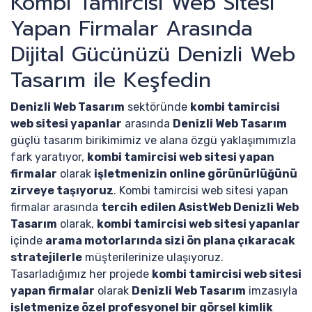
Kombi Tamircisi Web Sitesi
Yapan Firmalar Arasında
Dijital Gücünüzü Denizli Web
Tasarım ile Keşfedin
Denizli Web Tasarım
sektöründe
kombi tamircisi
web sitesi yapanlar
arasında
Denizli Web Tasarım
güçlü tasarım birikimimiz ve alana özgü yaklaşımımızla
fark yaratıyor,
kombi tamircisi web sitesi yapan
firmalar
olarak
işletmenizin online görünürlüğünü
zirveye taşıyoruz
. Kombi tamircisi web sitesi yapan
firmalar arasında
tercih edilen AsistWeb Denizli Web
Tasarım
olarak,
kombi tamircisi web sitesi yapanlar
içinde
arama motorlarında sizi ön plana çıkaracak
stratejilerle
müşterilerinize ulaşıyoruz.
Tasarladığımız her projede
kombi tamircisi web sitesi
yapan firmalar
olarak
Denizli Web Tasarım
imzasıyla
işletmenize özel profesyonel bir görsel kimlik