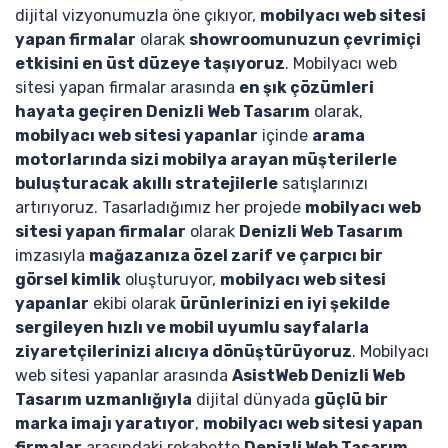
dijital vizyonumuzla öne çıkıyor,
mobilyacı web sitesi
yapan firmalar
olarak
showroomunuzun çevrimiçi
etkisini en üst düzeye taşıyoruz
. Mobilyacı web
sitesi yapan firmalar arasında
en şık çözümleri
hayata geçiren Denizli Web Tasarım
olarak,
mobilyacı web sitesi yapanlar
içinde
arama
motorlarında sizi mobilya arayan müşterilerle
buluşturacak akıllı stratejilerle
satışlarınızı
artırıyoruz. Tasarladığımız her projede
mobilyacı web
sitesi yapan firmalar
olarak
Denizli Web Tasarım
imzasıyla
mağazanıza özel zarif ve çarpıcı bir
görsel kimlik
oluşturuyor,
mobilyacı web sitesi
yapanlar
ekibi olarak
ürünlerinizi en iyi şekilde
sergileyen hızlı ve mobil uyumlu sayfalarla
ziyaretçilerinizi alıcıya dönüştürüyoruz
. Mobilyacı
web sitesi yapanlar arasında
AsistWeb Denizli Web
Tasarım uzmanlığıyla
dijital dünyada
güçlü bir
marka imajı yaratıyor
,
mobilyacı web sitesi yapan
firmalar
arasındaki rekabette
Denizli Web Tasarım