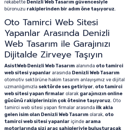
rekabette
Denizli Web Tasarım güvencesiyle
büronuzu
rakiplerinden bir adım öne taşıyoruz
.
Oto Tamirci Web Sitesi
Yapanlar Arasında Denizli
Web Tasarım ile Garajınızı
Dijitalde Zirveye Taşıyın
AsistWeb Denizli Web Tasarım
alanında
oto tamirci
web sitesi yapanlar
arasında
Denizli Web Tasarım
otomotiv sektörüne hakim tasarım anlayışımız ve dijital
uzmanlığımızla
sektörde ses getiriyor
,
oto tamirci
web sitesi yapan firmalar
olarak
garajınızın online
gücünü rakiplerinizin çok ötesine taşıyoruz
. Oto
tamirci web sitesi yapan firmalar arasında
ilk akla
gelen isim olan Denizli Web Tasarım
olarak,
oto
tamirci web sitesi yapanlar
içinde
arama
motorlarında sizi araç sahipleriyle buluşturacak