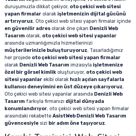
duruşumuzla dikkat çekiyor,
oto çekici web sitesi
yapan firmalar
olarak
işletmenizin dijital gücünü
artırıyoruz
. Oto çekici web sitesi yapan firmalar içinde
en güvenilir adres
olarak öne çıkan
Denizli Web
Tasarım
olarak,
oto çekici web sitesi yapanlar
arasında uzmanlığımızla hizmetlerinizi
müşterilerinizle buluşturuyoruz
. Tasarladığımız
her projede
oto çekici web sitesi yapan firmalar
olarak
Denizli Web Tasarım
imzasıyla
işletmenize
özel bir görsel kimlik
oluşturuyor,
oto çekici web
sitesi yapanlar
ekibi olarak
hızlı açılan sayfalarla
kullanıcı deneyimini en üst düzeye çıkarıyoruz
.
Oto çekici web sitesi yapanlar arasında
Denizli Web
Tasarım
farkıyla firmanızı
dijital dünyada
konumlandırıyor
, oto çekici web sitesi yapan firmalar
arasındaki rekabette
AsistWeb Denizli Web Tasarım
güvencesiyle
sizi
bir adım öne taşıyoruz
.