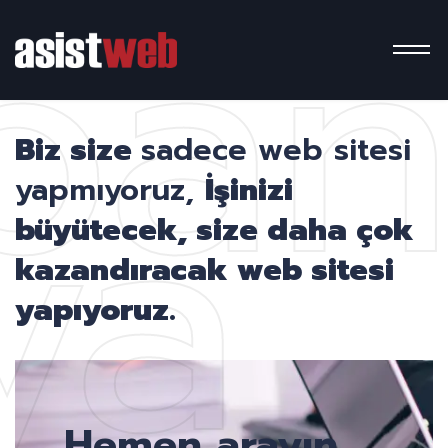
pa
ya
Biz size
sadece web sitesi
yapmıyoruz,
İşinizi
büyütecek, size daha çok
kazandıracak web sitesi
yapıyoruz.
Hemen arayın