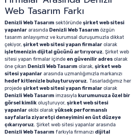
Web Tasarım Farkı
Denizli Web Tasarım
sektöründe
şirket web sitesi
yapanlar
arasında
Denizli Web Tasarım
özgün
tasarım anlayışımız ve kurumsal duruşumuzla dikkat
çekiyor,
şirket web sitesi yapan firmalar
olarak
işletmenizin dijital gücünü artırıyoruz
. Şirket web
sitesi yapan firmalar içinde
en güvenilir adres
olarak
öne çıkan
Denizli Web Tasarım
olarak,
şirket web
sitesi yapanlar
arasında uzmanlığımızla markanızı
hedef kitlenizle buluşturuyoruz
. Tasarladığımız her
projede
şirket web sitesi yapan firmalar
olarak
Denizli Web Tasarım
imzasıyla
kurumunuza özel bir
görsel kimlik
oluşturuyor,
şirket web sitesi
yapanlar
ekibi olarak
yüksek performanslı
sayfalarla ziyaretçi deneyimini en üst düzeye
çıkarıyoruz
. Şirket web sitesi yapanlar arasında
Denizli Web Tasarım
farkıyla firmanızı
dijital