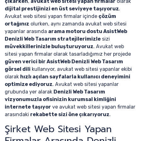
çıkarken
,
avukat web sitesi yapan firmalar
olarak
dijital prestijinizi en üst seviyeye taşıyoruz
.
Avukat web sitesi yapan firmalar içinde
çözüm
ortağınız
olurken, aynı zamanda avukat web sitesi
yapanlar arasında
arama motoru dostu AsistWeb
Denizli Web Tasarım stratejilerimizle
sizi
müvekkillerinizle buluşturuyoruz
. Avukat web
sitesi yapan firmalar olarak tasarladığımız her projede
güven verici bir AsistWeb Denizli Web Tasarım
görsel dili
kullanıyor, avukat web sitesi yapanlar ekibi
olarak
hızlı açılan sayfalarla kullanıcı deneyimini
optimize ediyoruz
. Avukat web sitesi yapanlar
grubunda yer alarak
Denizli Web Tasarım
vizyonumuzla ofisinizin kurumsal kimliğini
internete taşıyor
ve avukat web sitesi yapan firmalar
arasındaki
rekabette sizi öne çıkarıyoruz
.
Şirket Web Sitesi Yapan
Firmalar Arasında Denizli