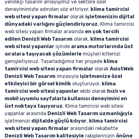
yenilikçi tasarım anlayışımız ve sektöre özel
deneyimimizle adından söz ettiriyor,
klima tamircisi
web sitesi yapan firmalar
olarak
işletmenizin dijital
dünyadaki varlığını güçlendiriyoruz
. Klima tamircisi
web sitesi yapan firmalar arasında
en çok tercih
edilen Denizli Web Tasarım
olarak,
klima tamircisi
web sitesi yapanlar
içinde
arama motorlarında üst
sıralara taşıyacak çözümlerle
müşteri kitlenizi
genişletiyoruz. Tasarladığımız her projede
klima
tamircisi web sitesi yapan firmalar
olarak
AsistWeb
Denizli Web Tasarım
imzasıyla
işletmenize özel
etkileyici bir görsel kimlik
oluşturuyor,
klima
tamircisi web sitesi yapanlar
ekibi olarak
hızlı ve
mobil uyumlu sayfalarla kullanıcı deneyimini en
üst noktaya taşıyoruz
. Klima tamircisi web sitesi
yapanlar arasında
Denizli Web Tasarım uzmanlığıyla
işletmenizi
dijitalde güçlü kılıyor
,
klima tamircisi
web sitesi yapan firmalar
arasındaki rekabette
Denizli Web Tasarım kalitesiyle
rakiplerinizin
önüne