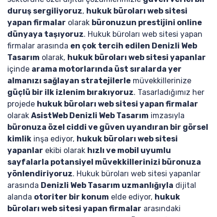
duruş sergiliyoruz
,
hukuk büroları web sitesi
yapan firmalar
olarak
büronuzun prestijini online
dünyaya taşıyoruz
. Hukuk büroları web sitesi yapan
firmalar arasında
en çok tercih edilen Denizli Web
Tasarım
olarak,
hukuk büroları web sitesi yapanlar
içinde
arama motorlarında üst sıralarda yer
almanızı sağlayan stratejilerle
müvekkillerinize
güçlü bir ilk izlenim bırakıyoruz
. Tasarladığımız her
projede
hukuk büroları web sitesi yapan firmalar
olarak
AsistWeb Denizli Web Tasarım
imzasıyla
büronuza özel ciddi ve güven uyandıran bir görsel
kimlik
inşa ediyor,
hukuk büroları web sitesi
yapanlar
ekibi olarak
hızlı ve mobil uyumlu
sayfalarla potansiyel müvekkillerinizi büronuza
yönlendiriyoruz
. Hukuk büroları web sitesi yapanlar
arasında
Denizli Web Tasarım uzmanlığıyla
dijital
alanda
otoriter bir konum
elde ediyor,
hukuk
büroları web sitesi yapan firmalar
arasındaki