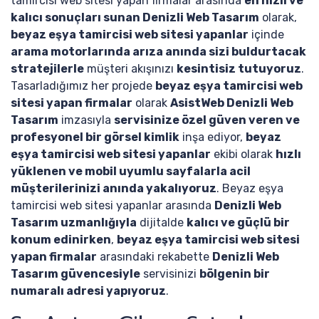
tamircisi web sitesi yapan firmalar arasında
en hızlı ve
kalıcı sonuçları sunan Denizli Web Tasarım
olarak,
beyaz eşya tamircisi web sitesi yapanlar
içinde
arama motorlarında arıza anında sizi buldurtacak
stratejilerle
müşteri akışınızı
kesintisiz tutuyoruz
.
Tasarladığımız her projede
beyaz eşya tamircisi web
sitesi yapan firmalar
olarak
AsistWeb Denizli Web
Tasarım
imzasıyla
servisinize özel güven veren ve
profesyonel bir görsel kimlik
inşa ediyor,
beyaz
eşya tamircisi web sitesi yapanlar
ekibi olarak
hızlı
yüklenen ve mobil uyumlu sayfalarla acil
müşterilerinizi anında yakalıyoruz
. Beyaz eşya
tamircisi web sitesi yapanlar arasında
Denizli Web
Tasarım uzmanlığıyla
dijitalde
kalıcı ve güçlü bir
konum edinirken
,
beyaz eşya tamircisi web sitesi
yapan firmalar
arasındaki rekabette
Denizli Web
Tasarım güvencesiyle
servisinizi
bölgenin bir
numaralı adresi yapıyoruz
.