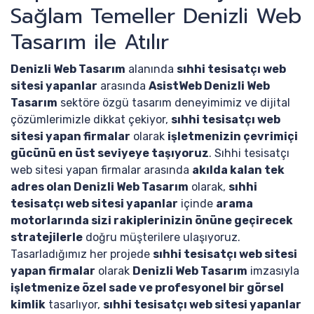
Sağlam Temeller Denizli Web
Tasarım ile Atılır
Denizli Web Tasarım
alanında
sıhhi tesisatçı web
sitesi yapanlar
arasında
AsistWeb Denizli Web
Tasarım
sektöre özgü tasarım deneyimimiz ve dijital
çözümlerimizle dikkat çekiyor,
sıhhi tesisatçı web
sitesi yapan firmalar
olarak
işletmenizin çevrimiçi
gücünü en üst seviyeye taşıyoruz
. Sıhhi tesisatçı
web sitesi yapan firmalar arasında
akılda kalan tek
adres olan Denizli Web Tasarım
olarak,
sıhhi
tesisatçı web sitesi yapanlar
içinde
arama
motorlarında sizi rakiplerinizin önüne geçirecek
stratejilerle
doğru müşterilere ulaşıyoruz.
Tasarladığımız her projede
sıhhi tesisatçı web sitesi
yapan firmalar
olarak
Denizli Web Tasarım
imzasıyla
işletmenize özel sade ve profesyonel bir görsel
kimlik
tasarlıyor,
sıhhi tesisatçı web sitesi yapanlar