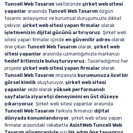
Tunceli Web Tasarım
sektöründe
şirket web sitesi
yapanlar
arasında
Tunceli Web Tasarım
özgün
tasarım anlayışımız ve kurumsal duruşumuzla dikkat
çekiyor,
şirket web sitesi yapan firmalar
olarak
işletmenizin dijital gücünü artırıyoruz
. Şirket web
sitesi yapan firmalar içinde
en güvenilir adres
olarak
öne çıkan
Tunceli Web Tasarım
olarak,
şirket web
sitesi yapanlar
arasında uzmanlığımızla markanızı
hedef kitlenizle buluşturuyoruz
. Tasarladığımız her
projede
şirket web sitesi yapan firmalar
olarak
Tunceli Web Tasarım
imzasıyla
kurumunuza özel bir
görsel kimlik
oluşturuyor,
şirket web sitesi
yapanlar
ekibi olarak
yüksek performanslı
sayfalarla ziyaretçi deneyimini en üst düzeye
çıkarıyoruz
. Şirket web sitesi yapanlar arasında
Tunceli Web Tasarım
farkıyla firmanızı
dijital
dünyada konumlandırıyor
, şirket web sitesi yapan
firmalar arasındaki rekabette
AsistWeb Tunceli Web
Tasarım güvencesiyle
sizi
bir adım öne taşıyoruz
.