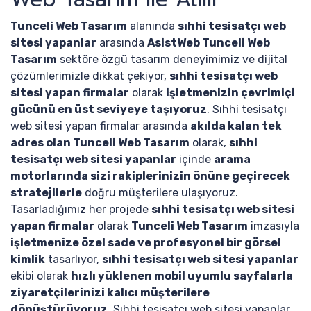
Tunceli Web Tasarım
alanında
sıhhi tesisatçı web
sitesi yapanlar
arasında
AsistWeb Tunceli Web
Tasarım
sektöre özgü tasarım deneyimimiz ve dijital
çözümlerimizle dikkat çekiyor,
sıhhi tesisatçı web
sitesi yapan firmalar
olarak
işletmenizin çevrimiçi
gücünü en üst seviyeye taşıyoruz
. Sıhhi tesisatçı
web sitesi yapan firmalar arasında
akılda kalan tek
adres olan Tunceli Web Tasarım
olarak,
sıhhi
tesisatçı web sitesi yapanlar
içinde
arama
motorlarında sizi rakiplerinizin önüne geçirecek
stratejilerle
doğru müşterilere ulaşıyoruz.
Tasarladığımız her projede
sıhhi tesisatçı web sitesi
yapan firmalar
olarak
Tunceli Web Tasarım
imzasıyla
işletmenize özel sade ve profesyonel bir görsel
kimlik
tasarlıyor,
sıhhi tesisatçı web sitesi yapanlar
ekibi olarak
hızlı yüklenen mobil uyumlu sayfalarla
ziyaretçilerinizi kalıcı müşterilere
dönüştürüyoruz
. Sıhhi tesisatçı web sitesi yapanlar