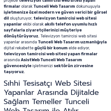
projede
televizyon tamircisi web sitesi yapan
firmalar
olarak
Tunceli Web Tasarım
dokunuşuyla
işletmenize özel modern ve güven verici bir görsel
dil
oluşturuyor,
televizyon tamircisi web sitesi
yapanlar
ekibi olarak
akıllı telefon uyumlu hızlı
sayfalarla ziyaretçilerinizi müşteriye
dönüştürüyoruz
. Televizyon tamircisi web sitesi
yapanlar arasında
Tunceli Web Tasarım uzmanlığıyla
dijital rekabette
güçlü bir konum
elde ediyor,
televizyon tamircisi web sitesi yapan firmalar
arasında
AsistWeb Tunceli Web Tasarım
güvencesiyle
işletmenizi
sektörün zirvesine
taşıyoruz
.
Sıhhi Tesisatçı Web Sitesi
Yapanlar Arasında Dijitalde
Sağlam Temeller Tunceli
Web Tasarım ile Atılır