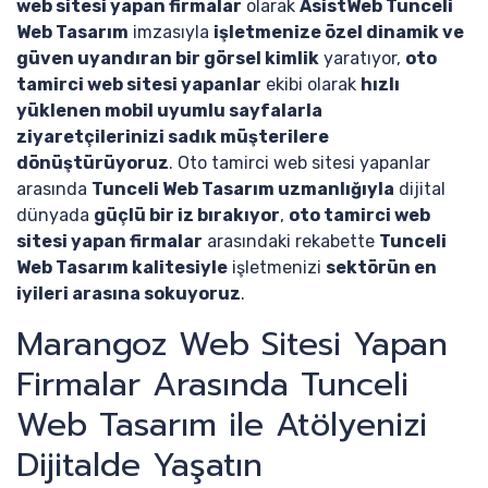
web sitesi yapan firmalar
olarak
AsistWeb Tunceli
Web Tasarım
imzasıyla
işletmenize özel dinamik ve
güven uyandıran bir görsel kimlik
yaratıyor,
oto
tamirci web sitesi yapanlar
ekibi olarak
hızlı
yüklenen mobil uyumlu sayfalarla
ziyaretçilerinizi sadık müşterilere
dönüştürüyoruz
. Oto tamirci web sitesi yapanlar
arasında
Tunceli Web Tasarım uzmanlığıyla
dijital
dünyada
güçlü bir iz bırakıyor
,
oto tamirci web
sitesi yapan firmalar
arasındaki rekabette
Tunceli
Web Tasarım kalitesiyle
işletmenizi
sektörün en
iyileri arasına sokuyoruz
.
Marangoz Web Sitesi Yapan
Firmalar Arasında Tunceli
Web Tasarım ile Atölyenizi
Dijitalde Yaşatın