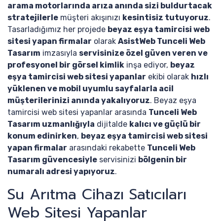
arama motorlarında arıza anında sizi buldurtacak
stratejilerle
müşteri akışınızı
kesintisiz tutuyoruz
.
Tasarladığımız her projede
beyaz eşya tamircisi web
sitesi yapan firmalar
olarak
AsistWeb Tunceli Web
Tasarım
imzasıyla
servisinize özel güven veren ve
profesyonel bir görsel kimlik
inşa ediyor,
beyaz
eşya tamircisi web sitesi yapanlar
ekibi olarak
hızlı
yüklenen ve mobil uyumlu sayfalarla acil
müşterilerinizi anında yakalıyoruz
. Beyaz eşya
tamircisi web sitesi yapanlar arasında
Tunceli Web
Tasarım uzmanlığıyla
dijitalde
kalıcı ve güçlü bir
konum edinirken
,
beyaz eşya tamircisi web sitesi
yapan firmalar
arasındaki rekabette
Tunceli Web
Tasarım güvencesiyle
servisinizi
bölgenin bir
numaralı adresi yapıyoruz
.
Su Arıtma Cihazı Satıcıları
Web Sitesi Yapanlar