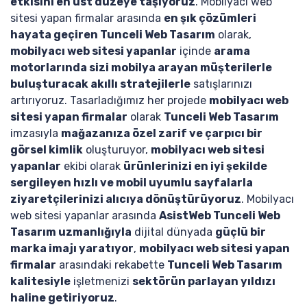
etkisini en üst düzeye taşıyoruz
. Mobilyacı web
sitesi yapan firmalar arasında
en şık çözümleri
hayata geçiren Tunceli Web Tasarım
olarak,
mobilyacı web sitesi yapanlar
içinde
arama
motorlarında sizi mobilya arayan müşterilerle
buluşturacak akıllı stratejilerle
satışlarınızı
artırıyoruz. Tasarladığımız her projede
mobilyacı web
sitesi yapan firmalar
olarak
Tunceli Web Tasarım
imzasıyla
mağazanıza özel zarif ve çarpıcı bir
görsel kimlik
oluşturuyor,
mobilyacı web sitesi
yapanlar
ekibi olarak
ürünlerinizi en iyi şekilde
sergileyen hızlı ve mobil uyumlu sayfalarla
ziyaretçilerinizi alıcıya dönüştürüyoruz
. Mobilyacı
web sitesi yapanlar arasında
AsistWeb Tunceli Web
Tasarım uzmanlığıyla
dijital dünyada
güçlü bir
marka imajı yaratıyor
,
mobilyacı web sitesi yapan
firmalar
arasındaki rekabette
Tunceli Web Tasarım
kalitesiyle
işletmenizi
sektörün parlayan yıldızı
haline getiriyoruz
.