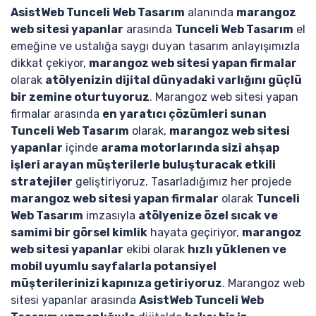
AsistWeb Tunceli Web Tasarım
alanında
marangoz
web sitesi yapanlar
arasında
Tunceli Web Tasarım
el
emeğine ve ustalığa saygı duyan tasarım anlayışımızla
dikkat çekiyor,
marangoz web sitesi yapan firmalar
olarak
atölyenizin dijital dünyadaki varlığını güçlü
bir zemine oturtuyoruz
. Marangoz web sitesi yapan
firmalar arasında
en yaratıcı çözümleri sunan
Tunceli Web Tasarım
olarak,
marangoz web sitesi
yapanlar
içinde
arama motorlarında sizi ahşap
işleri arayan müşterilerle buluşturacak etkili
stratejiler
geliştiriyoruz. Tasarladığımız her projede
marangoz web sitesi yapan firmalar
olarak
Tunceli
Web Tasarım
imzasıyla
atölyenize özel sıcak ve
samimi bir görsel kimlik
hayata geçiriyor,
marangoz
web sitesi yapanlar
ekibi olarak
hızlı yüklenen ve
mobil uyumlu sayfalarla potansiyel
müşterilerinizi kapınıza getiriyoruz
. Marangoz web
sitesi yapanlar arasında
AsistWeb Tunceli Web