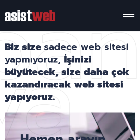
pa
ya
Biz size
sadece web sitesi
yapmıyoruz,
İşinizi
büyütecek, size daha çok
kazandıracak web sitesi
yapıyoruz.
Hemen arayın