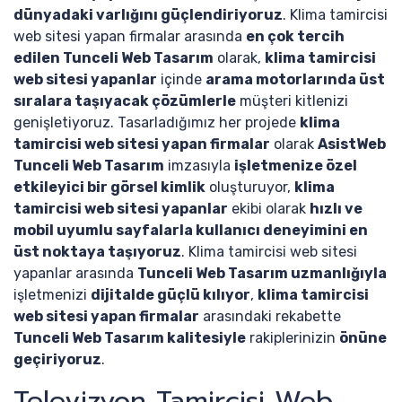
dünyadaki varlığını güçlendiriyoruz
. Klima tamircisi
web sitesi yapan firmalar arasında
en çok tercih
edilen Tunceli Web Tasarım
olarak,
klima tamircisi
web sitesi yapanlar
içinde
arama motorlarında üst
sıralara taşıyacak çözümlerle
müşteri kitlenizi
genişletiyoruz. Tasarladığımız her projede
klima
tamircisi web sitesi yapan firmalar
olarak
AsistWeb
Tunceli Web Tasarım
imzasıyla
işletmenize özel
etkileyici bir görsel kimlik
oluşturuyor,
klima
tamircisi web sitesi yapanlar
ekibi olarak
hızlı ve
mobil uyumlu sayfalarla kullanıcı deneyimini en
üst noktaya taşıyoruz
. Klima tamircisi web sitesi
yapanlar arasında
Tunceli Web Tasarım uzmanlığıyla
işletmenizi
dijitalde güçlü kılıyor
,
klima tamircisi
web sitesi yapan firmalar
arasındaki rekabette
Tunceli Web Tasarım kalitesiyle
rakiplerinizin
önüne
geçiriyoruz
.
Televizyon Tamircisi Web