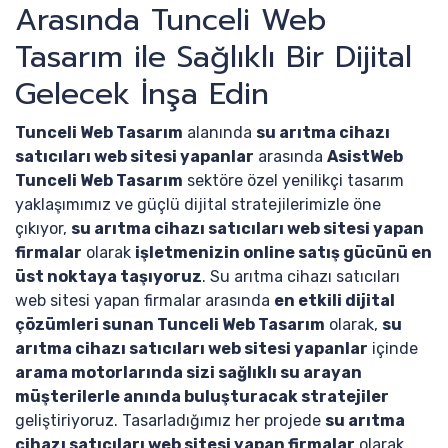
Arasında Tunceli Web
Tasarım ile Sağlıklı Bir Dijital
Gelecek İnşa Edin
Tunceli Web Tasarım
alanında
su arıtma cihazı
satıcıları web sitesi yapanlar
arasında
AsistWeb
Tunceli Web Tasarım
sektöre özel yenilikçi tasarım
yaklaşımımız ve güçlü dijital stratejilerimizle öne
çıkıyor,
su arıtma cihazı satıcıları web sitesi yapan
firmalar
olarak
işletmenizin online satış gücünü en
üst noktaya taşıyoruz
. Su arıtma cihazı satıcıları
web sitesi yapan firmalar arasında
en etkili dijital
çözümleri sunan Tunceli Web Tasarım
olarak,
su
arıtma cihazı satıcıları web sitesi yapanlar
içinde
arama motorlarında sizi sağlıklı su arayan
müşterilerle anında buluşturacak stratejiler
geliştiriyoruz. Tasarladığımız her projede
su arıtma
cihazı satıcıları web sitesi yapan firmalar
olarak