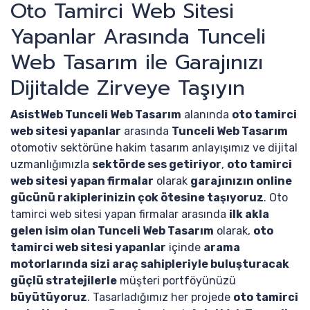
Oto Tamirci Web Sitesi
Yapanlar Arasında Tunceli
Web Tasarım ile Garajınızı
Dijitalde Zirveye Taşıyın
AsistWeb Tunceli Web Tasarım
alanında
oto tamirci
web sitesi yapanlar
arasında
Tunceli Web Tasarım
otomotiv sektörüne hakim tasarım anlayışımız ve dijital
uzmanlığımızla
sektörde ses getiriyor
,
oto tamirci
web sitesi yapan firmalar
olarak
garajınızın online
gücünü rakiplerinizin çok ötesine taşıyoruz
. Oto
tamirci web sitesi yapan firmalar arasında
ilk akla
gelen isim olan Tunceli Web Tasarım
olarak,
oto
tamirci web sitesi yapanlar
içinde
arama
motorlarında sizi araç sahipleriyle buluşturacak
güçlü stratejilerle
müşteri portföyünüzü
büyütüyoruz
. Tasarladığımız her projede
oto tamirci