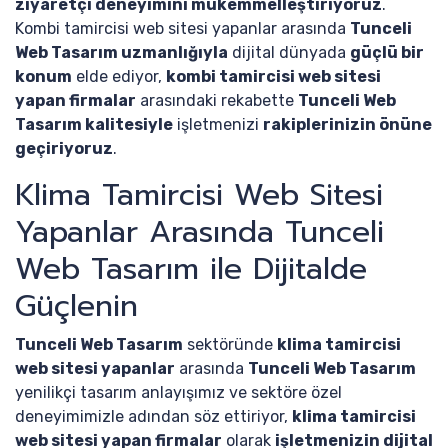
ziyaretçi deneyimini mükemmelleştiriyoruz
.
Kombi tamircisi web sitesi yapanlar arasında
Tunceli
Web Tasarım uzmanlığıyla
dijital dünyada
güçlü bir
konum
elde ediyor,
kombi tamircisi web sitesi
yapan firmalar
arasındaki rekabette
Tunceli Web
Tasarım kalitesiyle
işletmenizi
rakiplerinizin önüne
geçiriyoruz
.
Klima Tamircisi Web Sitesi
Yapanlar Arasında Tunceli
Web Tasarım ile Dijitalde
Güçlenin
Tunceli Web Tasarım
sektöründe
klima tamircisi
web sitesi yapanlar
arasında
Tunceli Web Tasarım
yenilikçi tasarım anlayışımız ve sektöre özel
deneyimimizle adından söz ettiriyor,
klima tamircisi
web sitesi yapan firmalar
olarak
işletmenizin dijital