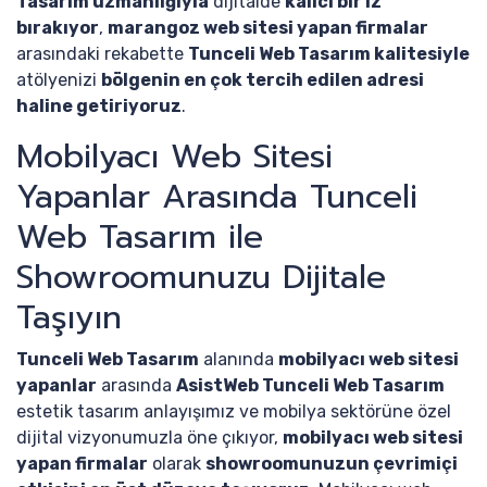
Tasarım uzmanlığıyla
dijitalde
kalıcı bir iz
bırakıyor
,
marangoz web sitesi yapan firmalar
arasındaki rekabette
Tunceli Web Tasarım kalitesiyle
atölyenizi
bölgenin en çok tercih edilen adresi
haline getiriyoruz
.
Mobilyacı Web Sitesi
Yapanlar Arasında Tunceli
Web Tasarım ile
Showroomunuzu Dijitale
Taşıyın
Tunceli Web Tasarım
alanında
mobilyacı web sitesi
yapanlar
arasında
AsistWeb Tunceli Web Tasarım
estetik tasarım anlayışımız ve mobilya sektörüne özel
dijital vizyonumuzla öne çıkıyor,
mobilyacı web sitesi
yapan firmalar
olarak
showroomunuzun çevrimiçi