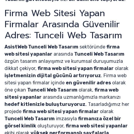
Firma Web Sitesi Yapan
Firmalar Arasında Güvenilir
Adres: Tunceli Web Tasarım
AsistWeb Tunceli Web Tasarım
sektöründe
firma
web sitesi yapanlar
arasında
Tunceli Web Tasarım
özgün tasarım anlayışımız ve kurumsal duruşumuzla
dikkat çekiyor,
firma web sitesi yapan firmalar
olarak
işletmenizin dijital gücünü artırıyoruz
. Firma web
sitesi yapan firmalar içinde
en güvenilir adres
olarak
öne çıkan
Tunceli Web Tasarım
olarak,
firma web
sitesi yapanlar
arasında uzmanlığımızla markanızı
hedef kitlenizle buluşturuyoruz
. Tasarladığımız her
projede
firma web sitesi yapan firmalar
olarak
Tunceli Web Tasarım
imzasıyla
firmanıza özel bir
görsel kimlik
oluşturuyor,
firma web sitesi yapanlar
ekibi olarak
yüksek performanslı sayfalarla