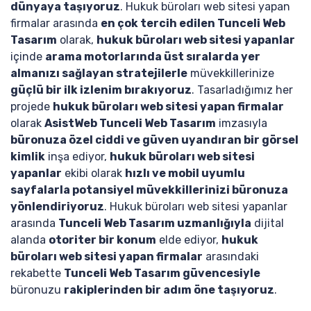
dünyaya taşıyoruz
. Hukuk büroları web sitesi yapan
firmalar arasında
en çok tercih edilen Tunceli Web
Tasarım
olarak,
hukuk büroları web sitesi yapanlar
içinde
arama motorlarında üst sıralarda yer
almanızı sağlayan stratejilerle
müvekkillerinize
güçlü bir ilk izlenim bırakıyoruz
. Tasarladığımız her
projede
hukuk büroları web sitesi yapan firmalar
olarak
AsistWeb Tunceli Web Tasarım
imzasıyla
büronuza özel ciddi ve güven uyandıran bir görsel
kimlik
inşa ediyor,
hukuk büroları web sitesi
yapanlar
ekibi olarak
hızlı ve mobil uyumlu
sayfalarla potansiyel müvekkillerinizi büronuza
yönlendiriyoruz
. Hukuk büroları web sitesi yapanlar
arasında
Tunceli Web Tasarım uzmanlığıyla
dijital
alanda
otoriter bir konum
elde ediyor,
hukuk
büroları web sitesi yapan firmalar
arasındaki
rekabette
Tunceli Web Tasarım güvencesiyle
büronuzu
rakiplerinden bir adım öne taşıyoruz
.