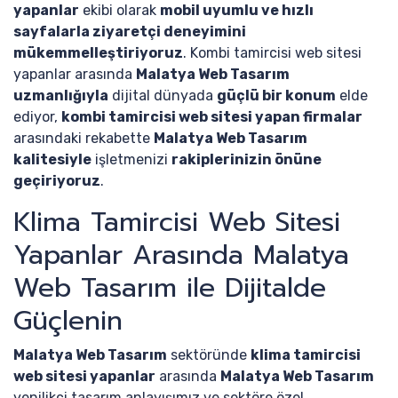
yapanlar
ekibi olarak
mobil uyumlu ve hızlı
sayfalarla ziyaretçi deneyimini
mükemmelleştiriyoruz
. Kombi tamircisi web sitesi
yapanlar arasında
Malatya Web Tasarım
uzmanlığıyla
dijital dünyada
güçlü bir konum
elde
ediyor,
kombi tamircisi web sitesi yapan firmalar
arasındaki rekabette
Malatya Web Tasarım
kalitesiyle
işletmenizi
rakiplerinizin önüne
geçiriyoruz
.
Klima Tamircisi Web Sitesi
Yapanlar Arasında Malatya
Web Tasarım ile Dijitalde
Güçlenin
Malatya Web Tasarım
sektöründe
klima tamircisi
web sitesi yapanlar
arasında
Malatya Web Tasarım
yenilikçi tasarım anlayışımız ve sektöre özel