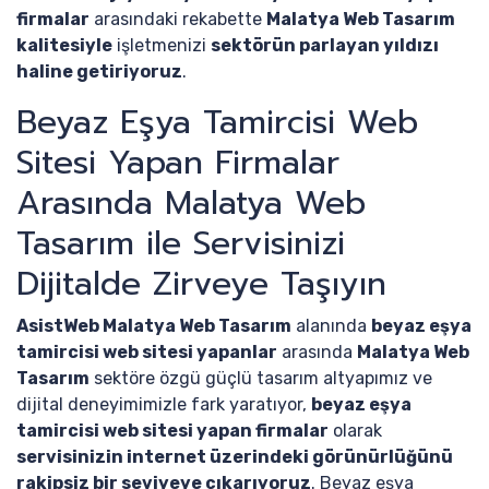
firmalar
arasındaki rekabette
Malatya Web Tasarım
kalitesiyle
işletmenizi
sektörün parlayan yıldızı
haline getiriyoruz
.
Beyaz Eşya Tamircisi Web
Sitesi Yapan Firmalar
Arasında Malatya Web
Tasarım ile Servisinizi
Dijitalde Zirveye Taşıyın
AsistWeb Malatya Web Tasarım
alanında
beyaz eşya
tamircisi web sitesi yapanlar
arasında
Malatya Web
Tasarım
sektöre özgü güçlü tasarım altyapımız ve
dijital deneyimimizle fark yaratıyor,
beyaz eşya
tamircisi web sitesi yapan firmalar
olarak
servisinizin internet üzerindeki görünürlüğünü
rakipsiz bir seviyeye çıkarıyoruz
. Beyaz eşya