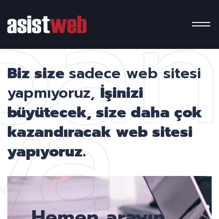
pa
ya
Biz size
sadece web sitesi
yapmıyoruz,
İşinizi
büyütecek, size daha çok
kazandıracak web sitesi
yapıyoruz.
Hemen arayın