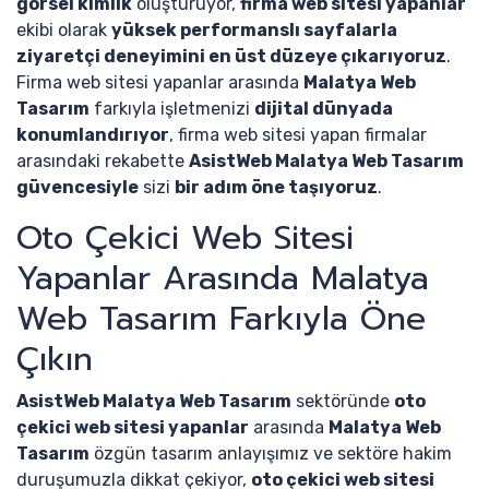
görsel kimlik
oluşturuyor,
firma web sitesi yapanlar
ekibi olarak
yüksek performanslı sayfalarla
ziyaretçi deneyimini en üst düzeye çıkarıyoruz
.
Firma web sitesi yapanlar arasında
Malatya Web
Tasarım
farkıyla işletmenizi
dijital dünyada
konumlandırıyor
, firma web sitesi yapan firmalar
arasındaki rekabette
AsistWeb Malatya Web Tasarım
güvencesiyle
sizi
bir adım öne taşıyoruz
.
Oto Çekici Web Sitesi
Yapanlar Arasında Malatya
Web Tasarım Farkıyla Öne
Çıkın
AsistWeb Malatya Web Tasarım
sektöründe
oto
çekici web sitesi yapanlar
arasında
Malatya Web
Tasarım
özgün tasarım anlayışımız ve sektöre hakim
duruşumuzla dikkat çekiyor,
oto çekici web sitesi