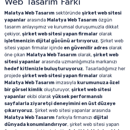
Web Tasarım Farkı
Malatya Web Tasarım
sektöründe
şirket web sitesi
yapanlar
arasında
Malatya Web Tasarım
özgün
tasarım anlayışımız ve kurumsal duruşumuzla dikkat
çekiyor,
şirket web sitesi yapan firmalar
olarak
işletmenizin dijital gücünü artırıyoruz
. Şirket web
sitesi yapan firmalar içinde
en güvenilir adres
olarak
öne çıkan
Malatya Web Tasarım
olarak,
şirket web
sitesi yapanlar
arasında uzmanlığımızla markanızı
hedef kitlenizle buluşturuyoruz
. Tasarladığımız her
projede
şirket web sitesi yapan firmalar
olarak
Malatya Web Tasarım
imzasıyla
kurumunuza özel
bir görsel kimlik
oluşturuyor,
şirket web sitesi
yapanlar
ekibi olarak
yüksek performanslı
sayfalarla ziyaretçi deneyimini en üst düzeye
çıkarıyoruz
. Şirket web sitesi yapanlar arasında
Malatya Web Tasarım
farkıyla firmanızı
dijital
dünyada konumlandırıyor
, şirket web sitesi yapan