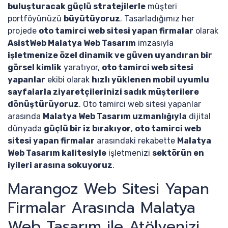
buluşturacak güçlü stratejilerle
müşteri
portföyünüzü
büyütüyoruz
. Tasarladığımız her
projede
oto tamirci web sitesi yapan firmalar
olarak
AsistWeb Malatya Web Tasarım
imzasıyla
işletmenize özel dinamik ve güven uyandıran bir
görsel kimlik
yaratıyor,
oto tamirci web sitesi
yapanlar
ekibi olarak
hızlı yüklenen mobil uyumlu
sayfalarla ziyaretçilerinizi sadık müşterilere
dönüştürüyoruz
. Oto tamirci web sitesi yapanlar
arasında
Malatya Web Tasarım uzmanlığıyla
dijital
dünyada
güçlü bir iz bırakıyor
,
oto tamirci web
sitesi yapan firmalar
arasındaki rekabette
Malatya
Web Tasarım kalitesiyle
işletmenizi
sektörün en
iyileri arasına sokuyoruz
.
Marangoz Web Sitesi Yapan
Firmalar Arasında Malatya
Web Tasarım ile Atölyenizi