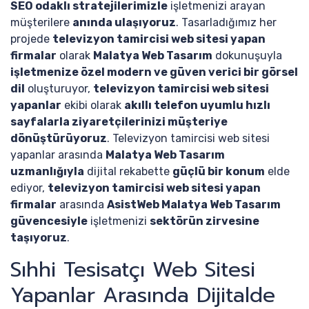
SEO odaklı stratejilerimizle
işletmenizi arayan
müşterilere
anında ulaşıyoruz
. Tasarladığımız her
projede
televizyon tamircisi web sitesi yapan
firmalar
olarak
Malatya Web Tasarım
dokunuşuyla
işletmenize özel modern ve güven verici bir görsel
dil
oluşturuyor,
televizyon tamircisi web sitesi
yapanlar
ekibi olarak
akıllı telefon uyumlu hızlı
sayfalarla ziyaretçilerinizi müşteriye
dönüştürüyoruz
. Televizyon tamircisi web sitesi
yapanlar arasında
Malatya Web Tasarım
uzmanlığıyla
dijital rekabette
güçlü bir konum
elde
ediyor,
televizyon tamircisi web sitesi yapan
firmalar
arasında
AsistWeb Malatya Web Tasarım
güvencesiyle
işletmenizi
sektörün zirvesine
taşıyoruz
.
Sıhhi Tesisatçı Web Sitesi
Yapanlar Arasında Dijitalde