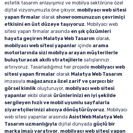
estetik tasarım anlayışımız ve mobilya sektörüne özel
dijital vizyonumuzla öne çıkıyor,
mobilyacı web sitesi
yapan firmalar
olarak
showroomunuzun çevrimiçi
etkisini en üst düzeye taşıyoruz
. Mobilyacı web
sitesi yapan firmalar arasında
en şık çözümleri
hayata geçiren Malatya Web Tasarım
olarak,
mobilyacı web sitesi yapanlar
içinde
arama
motorlarında sizi mobilya arayan müşterilerle
buluşturacak akıllı stratejilerle
satışlarınızı
artırıyoruz. Tasarladığımız her projede
mobilyacı web
sitesi yapan firmalar
olarak
Malatya Web Tasarım
imzasıyla
mağazanıza özel zarif ve çarpıcı bir
görsel kimlik
oluşturuyor,
mobilyacı web sitesi
yapanlar
ekibi olarak
ürünlerinizi en iyi şekilde
sergileyen hızlı ve mobil uyumlu sayfalarla
ziyaretçilerinizi alıcıya dönüştürüyoruz
. Mobilyacı
web sitesi yapanlar arasında
AsistWeb Malatya Web
Tasarım uzmanlığıyla
dijital dünyada
güçlü bir
marka imajı yaratıyor
,
mobilyacı web sitesi yapan