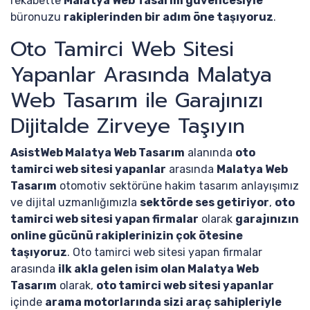
rekabette
Malatya Web Tasarım güvencesiyle
büronuzu
rakiplerinden bir adım öne taşıyoruz
.
Oto Tamirci Web Sitesi
Yapanlar Arasında Malatya
Web Tasarım ile Garajınızı
Dijitalde Zirveye Taşıyın
AsistWeb Malatya Web Tasarım
alanında
oto
tamirci web sitesi yapanlar
arasında
Malatya Web
Tasarım
otomotiv sektörüne hakim tasarım anlayışımız
ve dijital uzmanlığımızla
sektörde ses getiriyor
,
oto
tamirci web sitesi yapan firmalar
olarak
garajınızın
online gücünü rakiplerinizin çok ötesine
taşıyoruz
. Oto tamirci web sitesi yapan firmalar
arasında
ilk akla gelen isim olan Malatya Web
Tasarım
olarak,
oto tamirci web sitesi yapanlar
içinde
arama motorlarında sizi araç sahipleriyle