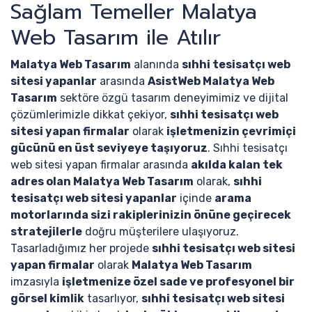
Sağlam Temeller Malatya
Web Tasarım ile Atılır
Malatya Web Tasarım
alanında
sıhhi tesisatçı web
sitesi yapanlar
arasında
AsistWeb Malatya Web
Tasarım
sektöre özgü tasarım deneyimimiz ve dijital
çözümlerimizle dikkat çekiyor,
sıhhi tesisatçı web
sitesi yapan firmalar
olarak
işletmenizin çevrimiçi
gücünü en üst seviyeye taşıyoruz
. Sıhhi tesisatçı
web sitesi yapan firmalar arasında
akılda kalan tek
adres olan Malatya Web Tasarım
olarak,
sıhhi
tesisatçı web sitesi yapanlar
içinde
arama
motorlarında sizi rakiplerinizin önüne geçirecek
stratejilerle
doğru müşterilere ulaşıyoruz.
Tasarladığımız her projede
sıhhi tesisatçı web sitesi
yapan firmalar
olarak
Malatya Web Tasarım
imzasıyla
işletmenize özel sade ve profesyonel bir
görsel kimlik
tasarlıyor,
sıhhi tesisatçı web sitesi