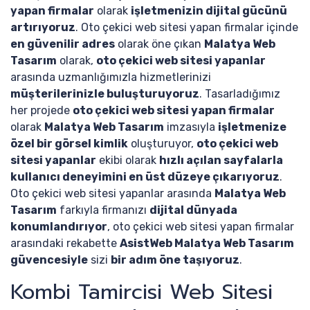
yapan firmalar
olarak
işletmenizin dijital gücünü
artırıyoruz
. Oto çekici web sitesi yapan firmalar içinde
en güvenilir adres
olarak öne çıkan
Malatya Web
Tasarım
olarak,
oto çekici web sitesi yapanlar
arasında uzmanlığımızla hizmetlerinizi
müşterilerinizle buluşturuyoruz
. Tasarladığımız
her projede
oto çekici web sitesi yapan firmalar
olarak
Malatya Web Tasarım
imzasıyla
işletmenize
özel bir görsel kimlik
oluşturuyor,
oto çekici web
sitesi yapanlar
ekibi olarak
hızlı açılan sayfalarla
kullanıcı deneyimini en üst düzeye çıkarıyoruz
.
Oto çekici web sitesi yapanlar arasında
Malatya Web
Tasarım
farkıyla firmanızı
dijital dünyada
konumlandırıyor
, oto çekici web sitesi yapan firmalar
arasındaki rekabette
AsistWeb Malatya Web Tasarım
güvencesiyle
sizi
bir adım öne taşıyoruz
.
Kombi Tamircisi Web Sitesi