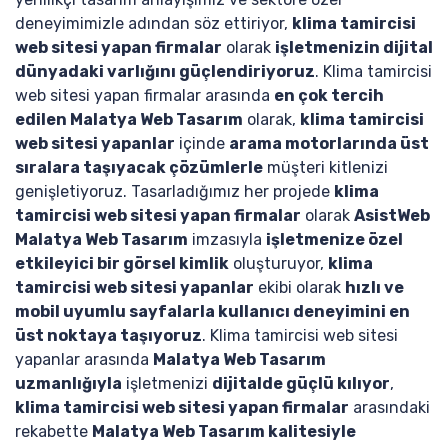
deneyimimizle adından söz ettiriyor,
klima tamircisi
web sitesi yapan firmalar
olarak
işletmenizin dijital
dünyadaki varlığını güçlendiriyoruz
. Klima tamircisi
web sitesi yapan firmalar arasında
en çok tercih
edilen Malatya Web Tasarım
olarak,
klima tamircisi
web sitesi yapanlar
içinde
arama motorlarında üst
sıralara taşıyacak çözümlerle
müşteri kitlenizi
genişletiyoruz. Tasarladığımız her projede
klima
tamircisi web sitesi yapan firmalar
olarak
AsistWeb
Malatya Web Tasarım
imzasıyla
işletmenize özel
etkileyici bir görsel kimlik
oluşturuyor,
klima
tamircisi web sitesi yapanlar
ekibi olarak
hızlı ve
mobil uyumlu sayfalarla kullanıcı deneyimini en
üst noktaya taşıyoruz
. Klima tamircisi web sitesi
yapanlar arasında
Malatya Web Tasarım
uzmanlığıyla
işletmenizi
dijitalde güçlü kılıyor
,
klima tamircisi web sitesi yapan firmalar
arasındaki
rekabette
Malatya Web Tasarım kalitesiyle