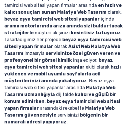
tamircisi web sitesi yapan firmalar arasında
en hızlı ve
kalıcı sonuçları sunan Malatya Web Tasarım
olarak,
beyaz eşya tamircisi web sitesi yapanlar
içinde
arama motorlarında arıza anında sizi buldurtacak
stratejilerle
müşteri akışınızı
kesintisiz tutuyoruz
.
Tasarladığımız her projede
beyaz eşya tamircisi web
sitesi yapan firmalar
olarak
AsistWeb Malatya Web
Tasarım
imzasıyla
servisinize özel güven veren ve
profesyonel bir görsel kimlik
inşa ediyor,
beyaz
eşya tamircisi web sitesi yapanlar
ekibi olarak
hızlı
yüklenen ve mobil uyumlu sayfalarla acil
müşterilerinizi anında yakalıyoruz
. Beyaz eşya
tamircisi web sitesi yapanlar arasında
Malatya Web
Tasarım uzmanlığıyla
dijitalde
kalıcı ve güçlü bir
konum edinirken
,
beyaz eşya tamircisi web sitesi
yapan firmalar
arasındaki rekabette
Malatya Web
Tasarım güvencesiyle
servisinizi
bölgenin bir
numaralı adresi yapıyoruz
.