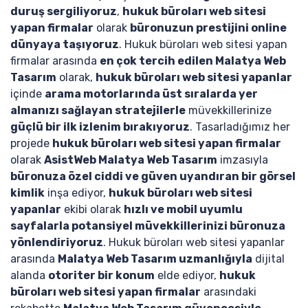
duruş sergiliyoruz
,
hukuk büroları web sitesi
yapan firmalar
olarak
büronuzun prestijini online
dünyaya taşıyoruz
. Hukuk büroları web sitesi yapan
firmalar arasında
en çok tercih edilen Malatya Web
Tasarım
olarak,
hukuk büroları web sitesi yapanlar
içinde
arama motorlarında üst sıralarda yer
almanızı sağlayan stratejilerle
müvekkillerinize
güçlü bir ilk izlenim bırakıyoruz
. Tasarladığımız her
projede
hukuk büroları web sitesi yapan firmalar
olarak
AsistWeb Malatya Web Tasarım
imzasıyla
büronuza özel ciddi ve güven uyandıran bir görsel
kimlik
inşa ediyor,
hukuk büroları web sitesi
yapanlar
ekibi olarak
hızlı ve mobil uyumlu
sayfalarla potansiyel müvekkillerinizi büronuza
yönlendiriyoruz
. Hukuk büroları web sitesi yapanlar
arasında
Malatya Web Tasarım uzmanlığıyla
dijital
alanda
otoriter bir konum
elde ediyor,
hukuk
büroları web sitesi yapan firmalar
arasındaki