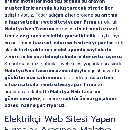
arama motorlarında sizi sağlıklı su arayan
müşterilerle anında buluşturacak stratejiler
geliştiriyoruz. Tasarladığımız her projede
su arıtma
cihazı satıcıları web sitesi yapan firmalar
olarak
Malatya Web Tasarım
imzasıyla
işletmenize özel
temiz ve güven verici bir görsel kimlik
oluşturuyor,
su arıtma cihazı satıcıları web sitesi yapanlar
ekibi
olarak
hızlı yüklenen mobil uyumlu sayfalarla
ziyaretçilerinizi bilinçli alıcılara dönüştürüyoruz
.
Su arıtma cihazı satıcıları web sitesi yapanlar arasında
Malatya Web Tasarım uzmanlığıyla
dijital pazarda
güçlü bir marka konumu
elde ediyor,
su arıtma
cihazı satıcıları web sitesi yapan firmalar
arasındaki rekabette
Malatya Web Tasarım
güvencesiyle
işletmenizi
sektörün vazgeçilmez
adresi haline getiriyoruz
.
Elektrikçi Web Sitesi Yapan
Firmalar Arasında Malatya