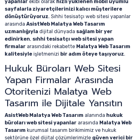
yapanlar
ekibi olarak
hızlı yüklenen mobil uyumlu
sayfalarla ziyaretçilerinizi kalıcı müşterilere
dönüştürüyoruz
. Sıhhi tesisatçı web sitesi yapanlar
arasında
AsistWeb Malatya Web Tasarım
uzmanlığıyla
dijital dünyada
sağlam bir yer
edinirken
,
sıhhi tesisatçı web sitesi yapan
firmalar
arasındaki rekabette
Malatya Web Tasarım
kalitesiyle
işletmenizi
bir adım öteye taşıyoruz
.
Hukuk Büroları Web Sitesi
Yapan Firmalar Arasında
Otoritenizi Malatya Web
Tasarım ile Dijitale Yansıtın
AsistWeb Malatya Web Tasarım
alanında
hukuk
büroları web sitesi yapanlar
arasında
Malatya Web
Tasarım
kurumsal tasarım birikimimiz ve hukuk
sektörüne özel dijital çözümlerimizle
güven verici bir