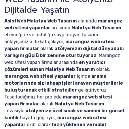
Dijitalde Yaşatın
AsistWeb Malatya Web Tasarım
alanında
marangoz
web sitesi yapanlar
arasında
Malatya Web Tasarım
el emeğine ve ustalığa saygı duyan tasarım
anlayışımızla dikkat çekiyor,
marangoz web sitesi
yapan firmalar
olarak
atölyenizin dijital dünyadaki
varlığını güçlü bir zemine oturtuyoruz
. Marangoz
web sitesi yapan firmalar arasında
en yaratıcı
çözümleri sunan Malatya Web Tasarım
olarak,
marangoz web sitesi yapanlar
içinde
arama
motorlarında sizi ahşap işleri arayan müşterilerle
buluşturacak etkili stratejiler
geliştiriyoruz.
Tasarladığımız her projede
marangoz web sitesi
yapan firmalar
olarak
Malatya Web Tasarım
imzasıyla
atölyenize özel sıcak ve samimi bir görsel
kimlik
hayata geçiriyor,
marangoz web sitesi
yapanlar
ekibi olarak
hızlı yüklenen ve mobil