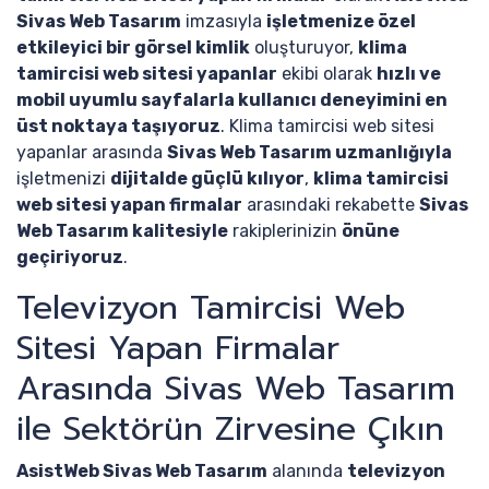
Sivas Web Tasarım
imzasıyla
işletmenize özel
etkileyici bir görsel kimlik
oluşturuyor,
klima
tamircisi web sitesi yapanlar
ekibi olarak
hızlı ve
mobil uyumlu sayfalarla kullanıcı deneyimini en
üst noktaya taşıyoruz
. Klima tamircisi web sitesi
yapanlar arasında
Sivas Web Tasarım uzmanlığıyla
işletmenizi
dijitalde güçlü kılıyor
,
klima tamircisi
web sitesi yapan firmalar
arasındaki rekabette
Sivas
Web Tasarım kalitesiyle
rakiplerinizin
önüne
geçiriyoruz
.
Televizyon Tamircisi Web
Sitesi Yapan Firmalar
Arasında Sivas Web Tasarım
ile Sektörün Zirvesine Çıkın
AsistWeb Sivas Web Tasarım
alanında
televizyon