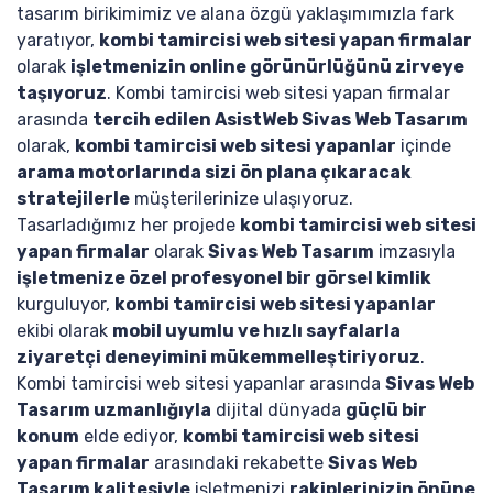
tasarım birikimimiz ve alana özgü yaklaşımımızla fark
yaratıyor,
kombi tamircisi web sitesi yapan firmalar
olarak
işletmenizin online görünürlüğünü zirveye
taşıyoruz
. Kombi tamircisi web sitesi yapan firmalar
arasında
tercih edilen AsistWeb Sivas Web Tasarım
olarak,
kombi tamircisi web sitesi yapanlar
içinde
arama motorlarında sizi ön plana çıkaracak
stratejilerle
müşterilerinize ulaşıyoruz.
Tasarladığımız her projede
kombi tamircisi web sitesi
yapan firmalar
olarak
Sivas Web Tasarım
imzasıyla
işletmenize özel profesyonel bir görsel kimlik
kurguluyor,
kombi tamircisi web sitesi yapanlar
ekibi olarak
mobil uyumlu ve hızlı sayfalarla
ziyaretçi deneyimini mükemmelleştiriyoruz
.
Kombi tamircisi web sitesi yapanlar arasında
Sivas Web
Tasarım uzmanlığıyla
dijital dünyada
güçlü bir
konum
elde ediyor,
kombi tamircisi web sitesi
yapan firmalar
arasındaki rekabette
Sivas Web
Tasarım kalitesiyle
işletmenizi
rakiplerinizin önüne