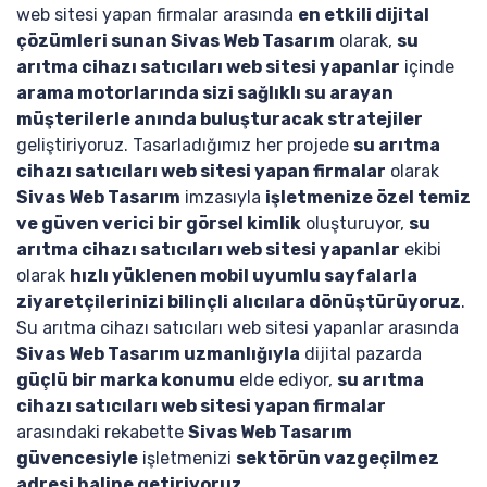
web sitesi yapan firmalar arasında
en etkili dijital
çözümleri sunan Sivas Web Tasarım
olarak,
su
arıtma cihazı satıcıları web sitesi yapanlar
içinde
arama motorlarında sizi sağlıklı su arayan
müşterilerle anında buluşturacak stratejiler
geliştiriyoruz. Tasarladığımız her projede
su arıtma
cihazı satıcıları web sitesi yapan firmalar
olarak
Sivas Web Tasarım
imzasıyla
işletmenize özel temiz
ve güven verici bir görsel kimlik
oluşturuyor,
su
arıtma cihazı satıcıları web sitesi yapanlar
ekibi
olarak
hızlı yüklenen mobil uyumlu sayfalarla
ziyaretçilerinizi bilinçli alıcılara dönüştürüyoruz
.
Su arıtma cihazı satıcıları web sitesi yapanlar arasında
Sivas Web Tasarım uzmanlığıyla
dijital pazarda
güçlü bir marka konumu
elde ediyor,
su arıtma
cihazı satıcıları web sitesi yapan firmalar
arasındaki rekabette
Sivas Web Tasarım
güvencesiyle
işletmenizi
sektörün vazgeçilmez
adresi haline getiriyoruz
.