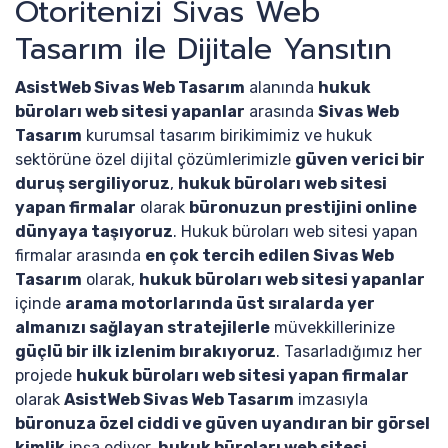
Otoritenizi Sivas Web
Tasarım ile Dijitale Yansıtın
AsistWeb Sivas Web Tasarım
alanında
hukuk
büroları web sitesi yapanlar
arasında
Sivas Web
Tasarım
kurumsal tasarım birikimimiz ve hukuk
sektörüne özel dijital çözümlerimizle
güven verici bir
duruş sergiliyoruz
,
hukuk büroları web sitesi
yapan firmalar
olarak
büronuzun prestijini online
dünyaya taşıyoruz
. Hukuk büroları web sitesi yapan
firmalar arasında
en çok tercih edilen Sivas Web
Tasarım
olarak,
hukuk büroları web sitesi yapanlar
içinde
arama motorlarında üst sıralarda yer
almanızı sağlayan stratejilerle
müvekkillerinize
güçlü bir ilk izlenim bırakıyoruz
. Tasarladığımız her
projede
hukuk büroları web sitesi yapan firmalar
olarak
AsistWeb Sivas Web Tasarım
imzasıyla
büronuza özel ciddi ve güven uyandıran bir görsel
kimlik
inşa ediyor,
hukuk büroları web sitesi