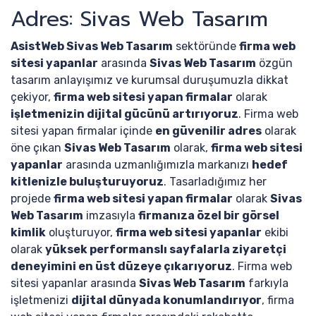
Adres: Sivas Web Tasarım
AsistWeb Sivas Web Tasarım
sektöründe
firma web
sitesi yapanlar
arasında
Sivas Web Tasarım
özgün
tasarım anlayışımız ve kurumsal duruşumuzla dikkat
çekiyor,
firma web sitesi yapan firmalar
olarak
işletmenizin dijital gücünü artırıyoruz
. Firma web
sitesi yapan firmalar içinde
en güvenilir adres
olarak
öne çıkan
Sivas Web Tasarım
olarak,
firma web sitesi
yapanlar
arasında uzmanlığımızla markanızı
hedef
kitlenizle buluşturuyoruz
. Tasarladığımız her
projede
firma web sitesi yapan firmalar
olarak
Sivas
Web Tasarım
imzasıyla
firmanıza özel bir görsel
kimlik
oluşturuyor,
firma web sitesi yapanlar
ekibi
olarak
yüksek performanslı sayfalarla ziyaretçi
deneyimini en üst düzeye çıkarıyoruz
. Firma web
sitesi yapanlar arasında
Sivas Web Tasarım
farkıyla
işletmenizi
dijital dünyada konumlandırıyor
, firma