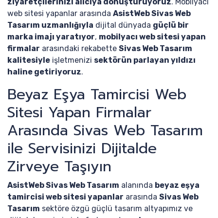
ziyaretçilerinizi alıcıya dönüştürüyoruz
. Mobilyacı
web sitesi yapanlar arasında
AsistWeb Sivas Web
Tasarım uzmanlığıyla
dijital dünyada
güçlü bir
marka imajı yaratıyor
,
mobilyacı web sitesi yapan
firmalar
arasındaki rekabette
Sivas Web Tasarım
kalitesiyle
işletmenizi
sektörün parlayan yıldızı
haline getiriyoruz
.
Beyaz Eşya Tamircisi Web
Sitesi Yapan Firmalar
Arasında Sivas Web Tasarım
ile Servisinizi Dijitalde
Zirveye Taşıyın
AsistWeb Sivas Web Tasarım
alanında
beyaz eşya
tamircisi web sitesi yapanlar
arasında
Sivas Web
Tasarım
sektöre özgü güçlü tasarım altyapımız ve