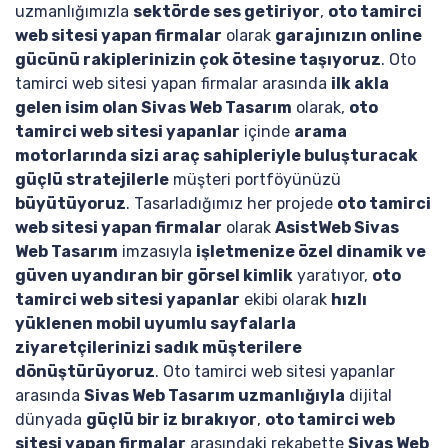
uzmanlığımızla
sektörde ses getiriyor
,
oto tamirci
web sitesi yapan firmalar
olarak
garajınızın online
gücünü rakiplerinizin çok ötesine taşıyoruz
. Oto
tamirci web sitesi yapan firmalar arasında
ilk akla
gelen isim olan Sivas Web Tasarım
olarak,
oto
tamirci web sitesi yapanlar
içinde
arama
motorlarında sizi araç sahipleriyle buluşturacak
güçlü stratejilerle
müşteri portföyünüzü
büyütüyoruz
. Tasarladığımız her projede
oto tamirci
web sitesi yapan firmalar
olarak
AsistWeb Sivas
Web Tasarım
imzasıyla
işletmenize özel dinamik ve
güven uyandıran bir görsel kimlik
yaratıyor,
oto
tamirci web sitesi yapanlar
ekibi olarak
hızlı
yüklenen mobil uyumlu sayfalarla
ziyaretçilerinizi sadık müşterilere
dönüştürüyoruz
. Oto tamirci web sitesi yapanlar
arasında
Sivas Web Tasarım uzmanlığıyla
dijital
dünyada
güçlü bir iz bırakıyor
,
oto tamirci web
sitesi yapan firmalar
arasındaki rekabette
Sivas Web