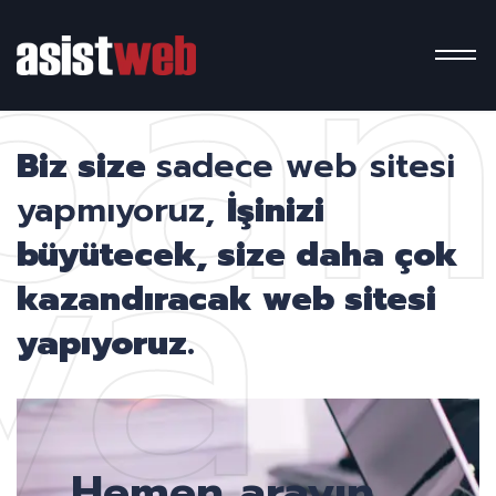
pa
ya
Biz size
sadece web sitesi
yapmıyoruz,
İşinizi
büyütecek, size daha çok
kazandıracak web sitesi
yapıyoruz.
Hemen arayın