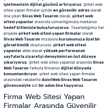
işletmenizin dijital gücünü artırıyoruz
. Şirket web
sitesi yapan firmalar içinde
en güvenilir adres
olarak
öne çıkan
Sivas Web Tasarım
olarak,
şirket web
sitesi yapanlar
arasında uzmanlığımızla markanızı
hedef kitlenizle buluşturuyoruz
. Tasarladığımız her
projede
şirket web sitesi yapan firmalar
olarak
Sivas Web Tasarım
imzasıyla
kurumunuza özel bir
görsel kimlik
oluşturuyor,
şirket web sitesi
yapanlar
ekibi olarak
yüksek performanslı
sayfalarla ziyaretçi deneyimini en üst düzeye
çıkarıyoruz
. Şirket web sitesi yapanlar arasında
Sivas
Web Tasarım
farkıyla firmanızı
dijital dünyada
konumlandırıyor
, şirket web sitesi yapan firmalar
arasındaki rekabette
AsistWeb Sivas Web Tasarım
güvencesiyle
sizi
bir adım öne taşıyoruz
.
Firma Web Sitesi Yapan
Firmalar Arasında Güvenilir