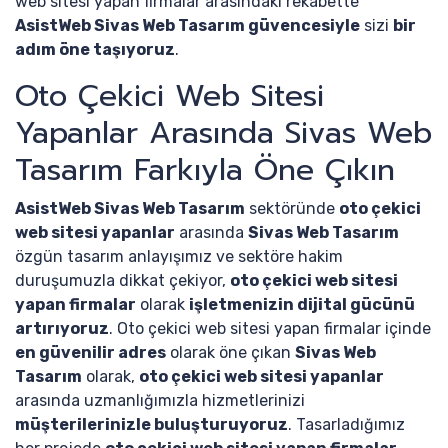
web sitesi yapan firmalar arasındaki rekabette
AsistWeb Sivas Web Tasarım güvencesiyle
sizi
bir
adım öne taşıyoruz
.
Oto Çekici Web Sitesi
Yapanlar Arasında Sivas Web
Tasarım Farkıyla Öne Çıkın
AsistWeb Sivas Web Tasarım
sektöründe
oto çekici
web sitesi yapanlar
arasında
Sivas Web Tasarım
özgün tasarım anlayışımız ve sektöre hakim
duruşumuzla dikkat çekiyor,
oto çekici web sitesi
yapan firmalar
olarak
işletmenizin dijital gücünü
artırıyoruz
. Oto çekici web sitesi yapan firmalar içinde
en güvenilir adres
olarak öne çıkan
Sivas Web
Tasarım
olarak,
oto çekici web sitesi yapanlar
arasında uzmanlığımızla hizmetlerinizi
müşterilerinizle buluşturuyoruz
. Tasarladığımız