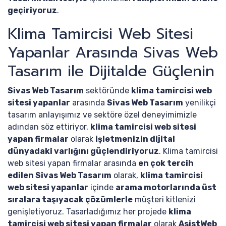
geçiriyoruz
.
Klima Tamircisi Web Sitesi
Yapanlar Arasında Sivas Web
Tasarım ile Dijitalde Güçlenin
Sivas Web Tasarım
sektöründe
klima tamircisi web
sitesi yapanlar
arasında
Sivas Web Tasarım
yenilikçi
tasarım anlayışımız ve sektöre özel deneyimimizle
adından söz ettiriyor,
klima tamircisi web sitesi
yapan firmalar
olarak
işletmenizin dijital
dünyadaki varlığını güçlendiriyoruz
. Klima tamircisi
web sitesi yapan firmalar arasında
en çok tercih
edilen Sivas Web Tasarım
olarak,
klima tamircisi
web sitesi yapanlar
içinde
arama motorlarında üst
sıralara taşıyacak çözümlerle
müşteri kitlenizi
genişletiyoruz. Tasarladığımız her projede
klima
tamircisi web sitesi yapan firmalar
olarak
AsistWeb