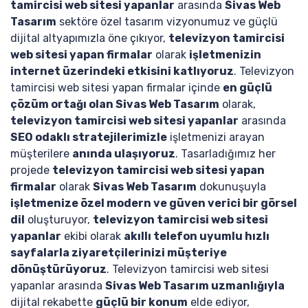
tamircisi web sitesi yapanlar
arasında
Sivas Web
Tasarım
sektöre özel tasarım vizyonumuz ve güçlü
dijital altyapımızla öne çıkıyor,
televizyon tamircisi
web sitesi yapan firmalar
olarak
işletmenizin
internet üzerindeki etkisini katlıyoruz
. Televizyon
tamircisi web sitesi yapan firmalar içinde
en güçlü
çözüm ortağı olan Sivas Web Tasarım
olarak,
televizyon tamircisi web sitesi yapanlar
arasında
SEO odaklı stratejilerimizle
işletmenizi arayan
müşterilere
anında ulaşıyoruz
. Tasarladığımız her
projede
televizyon tamircisi web sitesi yapan
firmalar
olarak
Sivas Web Tasarım
dokunuşuyla
işletmenize özel modern ve güven verici bir görsel
dil
oluşturuyor,
televizyon tamircisi web sitesi
yapanlar
ekibi olarak
akıllı telefon uyumlu hızlı
sayfalarla ziyaretçilerinizi müşteriye
dönüştürüyoruz
. Televizyon tamircisi web sitesi
yapanlar arasında
Sivas Web Tasarım uzmanlığıyla
dijital rekabette
güçlü bir konum
elde ediyor,