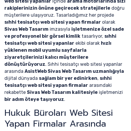
web sitesi yapanlar
içinde
arama motorlarında sizi
rakiplerinizin önüne geçirecek stratejilerle
doğru
müşterilere ulaşıyoruz. Tasarladığımız her projede
sıhhi tesisatçı web sitesi yapan firmalar
olarak
Sivas Web Tasarım
imzasıyla
işletmenize özel sade
ve profesyonel bir görsel kimlik
tasarlıyor,
sıhhi
tesisatçı web sitesi yapanlar
ekibi olarak
hızlı
yüklenen mobil uyumlu sayfalarla
ziyaretçilerinizi kalıcı müşterilere
dönüştürüyoruz
. Sıhhi tesisatçı web sitesi yapanlar
arasında
AsistWeb Sivas Web Tasarım uzmanlığıyla
dijital dünyada
sağlam bir yer edinirken
,
sıhhi
tesisatçı web sitesi yapan firmalar
arasındaki
rekabette
Sivas Web Tasarım kalitesiyle
işletmenizi
bir adım öteye taşıyoruz
.
Hukuk Büroları Web Sitesi
Yapan Firmalar Arasında