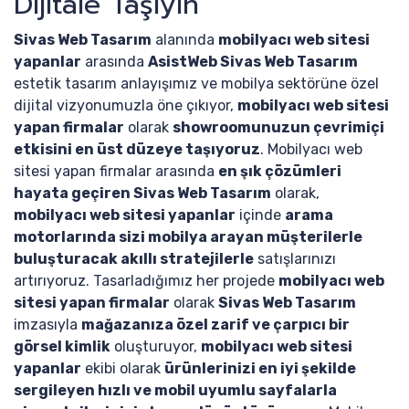
Dijitale Taşıyın
Sivas Web Tasarım
alanında
mobilyacı web sitesi
yapanlar
arasında
AsistWeb Sivas Web Tasarım
estetik tasarım anlayışımız ve mobilya sektörüne özel
dijital vizyonumuzla öne çıkıyor,
mobilyacı web sitesi
yapan firmalar
olarak
showroomunuzun çevrimiçi
etkisini en üst düzeye taşıyoruz
. Mobilyacı web
sitesi yapan firmalar arasında
en şık çözümleri
hayata geçiren Sivas Web Tasarım
olarak,
mobilyacı web sitesi yapanlar
içinde
arama
motorlarında sizi mobilya arayan müşterilerle
buluşturacak akıllı stratejilerle
satışlarınızı
artırıyoruz. Tasarladığımız her projede
mobilyacı web
sitesi yapan firmalar
olarak
Sivas Web Tasarım
imzasıyla
mağazanıza özel zarif ve çarpıcı bir
görsel kimlik
oluşturuyor,
mobilyacı web sitesi
yapanlar
ekibi olarak
ürünlerinizi en iyi şekilde
sergileyen hızlı ve mobil uyumlu sayfalarla