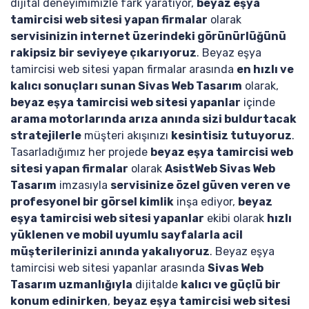
dijital deneyimimizle fark yaratıyor,
beyaz eşya
tamircisi web sitesi yapan firmalar
olarak
servisinizin internet üzerindeki görünürlüğünü
rakipsiz bir seviyeye çıkarıyoruz
. Beyaz eşya
tamircisi web sitesi yapan firmalar arasında
en hızlı ve
kalıcı sonuçları sunan Sivas Web Tasarım
olarak,
beyaz eşya tamircisi web sitesi yapanlar
içinde
arama motorlarında arıza anında sizi buldurtacak
stratejilerle
müşteri akışınızı
kesintisiz tutuyoruz
.
Tasarladığımız her projede
beyaz eşya tamircisi web
sitesi yapan firmalar
olarak
AsistWeb Sivas Web
Tasarım
imzasıyla
servisinize özel güven veren ve
profesyonel bir görsel kimlik
inşa ediyor,
beyaz
eşya tamircisi web sitesi yapanlar
ekibi olarak
hızlı
yüklenen ve mobil uyumlu sayfalarla acil
müşterilerinizi anında yakalıyoruz
. Beyaz eşya
tamircisi web sitesi yapanlar arasında
Sivas Web
Tasarım uzmanlığıyla
dijitalde
kalıcı ve güçlü bir
konum edinirken
,
beyaz eşya tamircisi web sitesi