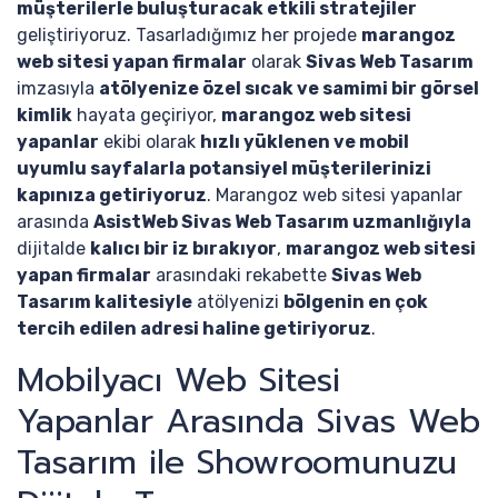
müşterilerle buluşturacak etkili stratejiler
geliştiriyoruz. Tasarladığımız her projede
marangoz
web sitesi yapan firmalar
olarak
Sivas Web Tasarım
imzasıyla
atölyenize özel sıcak ve samimi bir görsel
kimlik
hayata geçiriyor,
marangoz web sitesi
yapanlar
ekibi olarak
hızlı yüklenen ve mobil
uyumlu sayfalarla potansiyel müşterilerinizi
kapınıza getiriyoruz
. Marangoz web sitesi yapanlar
arasında
AsistWeb Sivas Web Tasarım uzmanlığıyla
dijitalde
kalıcı bir iz bırakıyor
,
marangoz web sitesi
yapan firmalar
arasındaki rekabette
Sivas Web
Tasarım kalitesiyle
atölyenizi
bölgenin en çok
tercih edilen adresi haline getiriyoruz
.
Mobilyacı Web Sitesi
Yapanlar Arasında Sivas Web
Tasarım ile Showroomunuzu