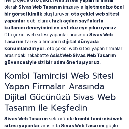
her projede
oto çekici web sitesi yapan firmalar
olarak
Sivas Web Tasarım
imzasıyla
işletmenize özel
bir görsel kimlik
oluşturuyor,
oto çekici web sitesi
yapanlar
ekibi olarak
hızlı açılan sayfalarla
kullanıcı deneyimini en üst düzeye çıkarıyoruz
.
Oto çekici web sitesi yapanlar arasında
Sivas Web
Tasarım
farkıyla firmanızı
dijital dünyada
konumlandırıyor
, oto çekici web sitesi yapan firmalar
arasındaki rekabette
AsistWeb Sivas Web Tasarım
güvencesiyle
sizi
bir adım öne taşıyoruz
.
Kombi Tamircisi Web Sitesi
Yapan Firmalar Arasında
Dijital Gücünüzü Sivas Web
Tasarım ile Keşfedin
Sivas Web Tasarım
sektöründe
kombi tamircisi web
sitesi yapanlar
arasında
Sivas Web Tasarım
güçlü