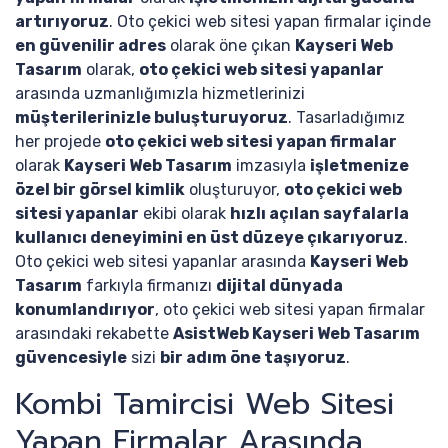
artırıyoruz
. Oto çekici web sitesi yapan firmalar içinde
en güvenilir adres
olarak öne çıkan
Kayseri Web
Tasarım
olarak,
oto çekici web sitesi yapanlar
arasında uzmanlığımızla hizmetlerinizi
müşterilerinizle buluşturuyoruz
. Tasarladığımız
her projede
oto çekici web sitesi yapan firmalar
olarak
Kayseri Web Tasarım
imzasıyla
işletmenize
özel bir görsel kimlik
oluşturuyor,
oto çekici web
sitesi yapanlar
ekibi olarak
hızlı açılan sayfalarla
kullanıcı deneyimini en üst düzeye çıkarıyoruz
.
Oto çekici web sitesi yapanlar arasında
Kayseri Web
Tasarım
farkıyla firmanızı
dijital dünyada
konumlandırıyor
, oto çekici web sitesi yapan firmalar
arasındaki rekabette
AsistWeb Kayseri Web Tasarım
güvencesiyle
sizi
bir adım öne taşıyoruz
.
Kombi Tamircisi Web Sitesi
Yapan Firmalar Arasında