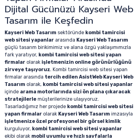
Dijital Gücünüzü Kayseri Web
Tasarım ile Keşfedin
Kayseri Web Tasarım
sektöründe
kombi tamircisi
web sitesi yapanlar
arasında
Kayseri Web Tasarım
güçlü tasarım birikimimiz ve alana özgü yaklaşımımızla
fark yaratıyor,
kombi tamircisi web sitesi yapan
firmalar
olarak
işletmenizin online görünürlüğünü
zirveye taşıyoruz
. Kombi tamircisi web sitesi yapan
firmalar arasında
tercih edilen AsistWeb Kayseri Web
Tasarım
olarak,
kombi tamircisi web sitesi yapanlar
içinde
arama motorlarında sizi ön plana çıkaracak
stratejilerle
müşterilerinize ulaşıyoruz.
Tasarladığımız her projede
kombi tamircisi web sitesi
yapan firmalar
olarak
Kayseri Web Tasarım
imzasıyla
işletmenize özel profesyonel bir görsel kimlik
kurguluyor,
kombi tamircisi web sitesi yapanlar
ekibi olarak
mobil uyumlu ve hızlı sayfalarla