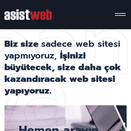
pa
ya
Biz size
sadece web sitesi
yapmıyoruz,
İşinizi
büyütecek, size daha çok
kazandıracak web sitesi
yapıyoruz.
Hemen arayın