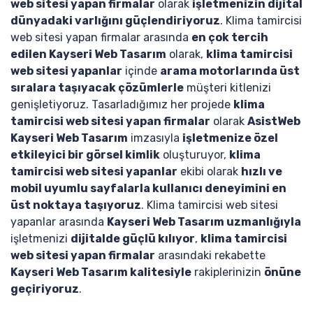
web sitesi yapan firmalar
olarak
işletmenizin dijital
dünyadaki varlığını güçlendiriyoruz
. Klima tamircisi
web sitesi yapan firmalar arasında
en çok tercih
edilen Kayseri Web Tasarım
olarak,
klima tamircisi
web sitesi yapanlar
içinde
arama motorlarında üst
sıralara taşıyacak çözümlerle
müşteri kitlenizi
genişletiyoruz. Tasarladığımız her projede
klima
tamircisi web sitesi yapan firmalar
olarak
AsistWeb
Kayseri Web Tasarım
imzasıyla
işletmenize özel
etkileyici bir görsel kimlik
oluşturuyor,
klima
tamircisi web sitesi yapanlar
ekibi olarak
hızlı ve
mobil uyumlu sayfalarla kullanıcı deneyimini en
üst noktaya taşıyoruz
. Klima tamircisi web sitesi
yapanlar arasında
Kayseri Web Tasarım uzmanlığıyla
işletmenizi
dijitalde güçlü kılıyor
,
klima tamircisi
web sitesi yapan firmalar
arasındaki rekabette
Kayseri Web Tasarım kalitesiyle
rakiplerinizin
önüne
geçiriyoruz
.