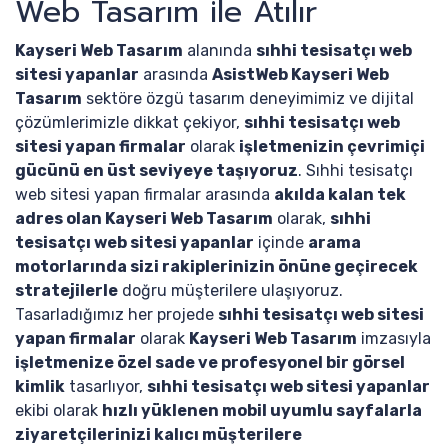
Web Tasarım ile Atılır
Kayseri Web Tasarım
alanında
sıhhi tesisatçı web
sitesi yapanlar
arasında
AsistWeb Kayseri Web
Tasarım
sektöre özgü tasarım deneyimimiz ve dijital
çözümlerimizle dikkat çekiyor,
sıhhi tesisatçı web
sitesi yapan firmalar
olarak
işletmenizin çevrimiçi
gücünü en üst seviyeye taşıyoruz
. Sıhhi tesisatçı
web sitesi yapan firmalar arasında
akılda kalan tek
adres olan Kayseri Web Tasarım
olarak,
sıhhi
tesisatçı web sitesi yapanlar
içinde
arama
motorlarında sizi rakiplerinizin önüne geçirecek
stratejilerle
doğru müşterilere ulaşıyoruz.
Tasarladığımız her projede
sıhhi tesisatçı web sitesi
yapan firmalar
olarak
Kayseri Web Tasarım
imzasıyla
işletmenize özel sade ve profesyonel bir görsel
kimlik
tasarlıyor,
sıhhi tesisatçı web sitesi yapanlar
ekibi olarak
hızlı yüklenen mobil uyumlu sayfalarla
ziyaretçilerinizi kalıcı müşterilere