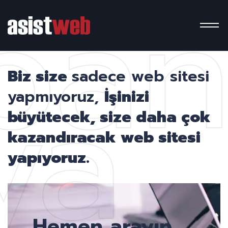
pa
ya
Biz size
sadece web sitesi
yapmıyoruz,
İşinizi
büyütecek, size daha çok
kazandıracak web sitesi
yapıyoruz.
Hemen arayın