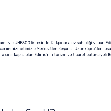
m
mii'yle UNESCO listesinde, Kırkpınar'a ev sahipliği yapan Edi
sarım
hizmetimizle Merkez'den Keşan'a, Uzunköprü'den İpsala'
a sınır kapısı olan Edirne'nin turizm ve ticaret potansiyeli
E