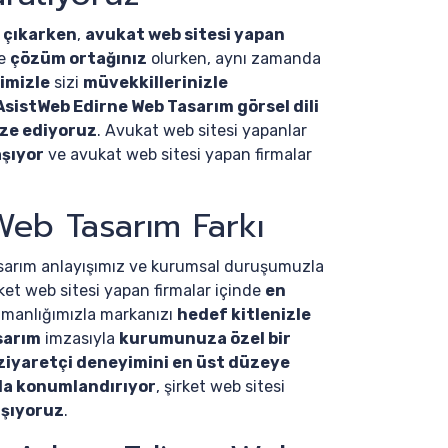
 çıkarken
,
avukat web sitesi yapan
de
çözüm ortağınız
olurken, aynı zamanda
imizle
sizi
müvekkillerinizle
 AsistWeb Edirne Web Tasarım görsel dili
ize ediyoruz
. Avukat web sitesi yapanlar
aşıyor
ve avukat web sitesi yapan firmalar
Web Tasarım Farkı
arım anlayışımız ve kurumsal duruşumuzla
rket web sitesi yapan firmalar içinde
en
manlığımızla markanızı
hedef kitlenizle
sarım
imzasıyla
kurumunuza özel bir
ziyaretçi deneyimini en üst düzeye
da konumlandırıyor
, şirket web sitesi
aşıyoruz
.