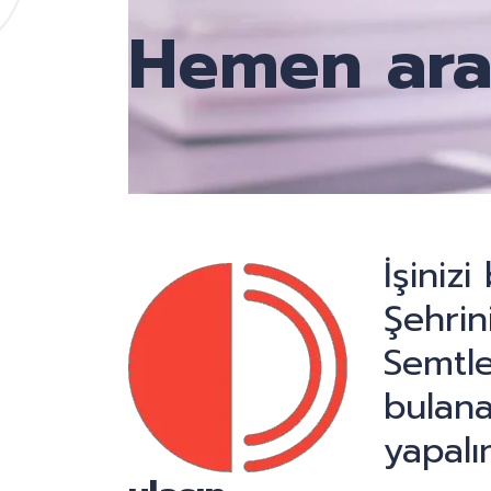
Hemen ara
İşiniz
Şehrini
Semtle
bulana
yapalı