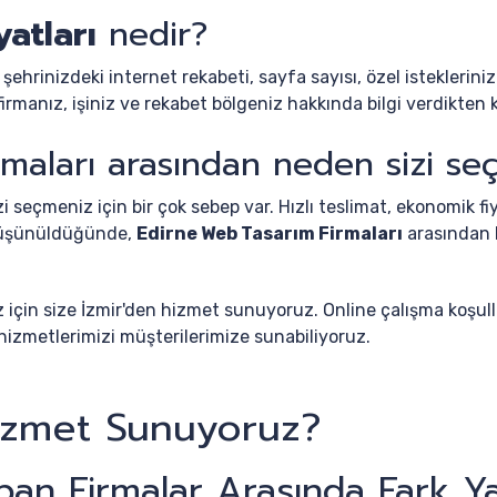
atları
nedir?
 şehrinizdeki internet rekabeti, sayfa sayısı, özel isteklerini
anız, işiniz ve rekabet bölgeniz hakkında bilgi verdikten kı
maları arasından neden sizi se
i seçmeniz için bir çok sebep var. Hızlı teslimat, ekonomik fi
 düşünüldüğünde,
Edirne Web Tasarım Firmaları
arasından b
z için size İzmir'den hizmet sunuyoruz. Online çalışma koşull
hizmetlerimizi müşterilerimize sunabiliyoruz.
izmet Sunuyoruz?
pan Firmalar Arasında Fark Ya