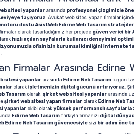
eb sitesi yapanlar
arasında
profesyonel çizgimizle öne
t seviyeye taşıyoruz
. Avukat web sitesi yapan firmalar için
motoru dostu AsistWeb Edirne Web Tasarım stratejiler
firmalar olarak tasarladığımız her projede
güven verici bir
olarak
hızlı açılan sayfalarla kullanıcı deneyimini optim
izyonumuzla ofisinizin kurumsal kimliğini internete t
z
.
pan Firmalar Arasında Edirne 
b sitesi yapanlar
arasında
Edirne Web Tasarım
özgün tas
rmalar
olarak
işletmenizin dijital gücünü artırıyoruz
. Şi
eb Tasarım
olarak,
şirket web sitesi yapanlar
arasında uz
de
şirket web sitesi yapan firmalar
olarak
Edirne Web Ta
si yapanlar
ekibi olarak
yüksek performanslı sayfalarla 
asında
Edirne Web Tasarım
farkıyla firmanızı
dijital dünya
eb Edirne Web Tasarım güvencesiyle
sizi
bir adım öne t