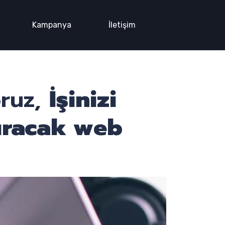
Kampanya
İletişim
oruz,
İşinizi
ıracak web