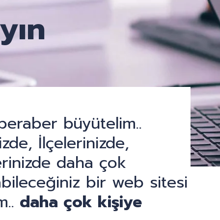
yın
i beraber büyütelim..
zde, İlçelerinizde,
rinizde daha çok
bileceğiniz bir web sitesi
m..
daha çok kişiye