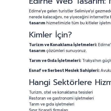
Edirne Web Tasarım: 
Edirne'ye gelen turistler Selimiye'yi gezmed
nerede kalacağını, ne yiyeceğini internette be
tasarım
hizmetimizle tüm bu kitleler işletm
Kimler İçin?
Turizm ve Konaklama İşletmeleri:
Edirne'
tasarım
çözümleri sunuyoruz.
Tarım ve Gıda İşletmeleri:
Trakya'nın güçl
Esnaf ve Serbest Meslek Sahipleri:
Avukat
Hangi Sektörlere Hiz
Turizm, otel ve konaklama tesisleri
Restoran ve gastronomi işletmeleri
Tarım ve gıda işletmeleri
Sınır ticareti firmaları