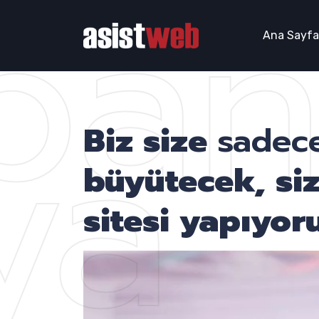
pa
Ana Sayfa
ya
Biz size
sadece
büyütecek, si
sitesi yapıyoru