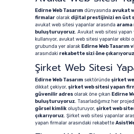
Edirne Web Tasarım
dünyasında
avukat w
firmalar
olarak
dijital prestijinizi en üs
avukat web sitesi yapanlar arasında
arama 
buluşturuyoruz
. Avukat web sitesi yapan 
kullanıyor, avukat web sitesi yapanlar ekibi 
grubunda yer alarak
Edirne Web Tasarım v
arasındaki
rekabette sizi öne çıkarıyoru
Şirket Web Sitesi Ya
Edirne Web Tasarım
sektöründe
şirket we
dikkat çekiyor,
şirket web sitesi yapan fi
güvenilir adres
olarak öne çıkan
Edirne W
buluşturuyoruz
. Tasarladığımız her proje
görsel kimlik
oluşturuyor,
şirket web site
çıkarıyoruz
. Şirket web sitesi yapanlar ar
yapan firmalar arasındaki rekabette
AsistW