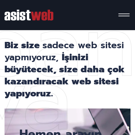
pa
ya
Biz size
sadece web sitesi
yapmıyoruz,
İşinizi
büyütecek, size daha çok
kazandıracak web sitesi
yapıyoruz.
Hemen arayın