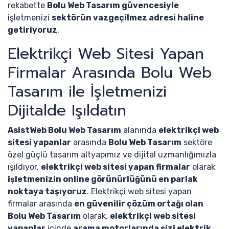
rekabette
Bolu Web Tasarım güvencesiyle
işletmenizi
sektörün vazgeçilmez adresi haline
getiriyoruz
.
Elektrikçi Web Sitesi Yapan
Firmalar Arasında Bolu Web
Tasarım ile İşletmenizi
Dijitalde Işıldatın
AsistWeb Bolu Web Tasarım
alanında
elektrikçi web
sitesi yapanlar
arasında
Bolu Web Tasarım
sektöre
özel güçlü tasarım altyapımız ve dijital uzmanlığımızla
ışıldıyor,
elektrikçi web sitesi yapan firmalar
olarak
işletmenizin online görünürlüğünü en parlak
noktaya taşıyoruz
. Elektrikçi web sitesi yapan
firmalar arasında
en güvenilir çözüm ortağı olan
Bolu Web Tasarım
olarak,
elektrikçi web sitesi
yapanlar
içinde
arama motorlarında sizi elektrik