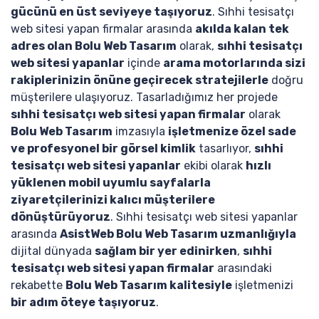
gücünü en üst seviyeye taşıyoruz
. Sıhhi tesisatçı
web sitesi yapan firmalar arasında
akılda kalan tek
adres olan Bolu Web Tasarım
olarak,
sıhhi tesisatçı
web sitesi yapanlar
içinde
arama motorlarında sizi
rakiplerinizin önüne geçirecek stratejilerle
doğru
müşterilere ulaşıyoruz. Tasarladığımız her projede
sıhhi tesisatçı web sitesi yapan firmalar
olarak
Bolu Web Tasarım
imzasıyla
işletmenize özel sade
ve profesyonel bir görsel kimlik
tasarlıyor,
sıhhi
tesisatçı web sitesi yapanlar
ekibi olarak
hızlı
yüklenen mobil uyumlu sayfalarla
ziyaretçilerinizi kalıcı müşterilere
dönüştürüyoruz
. Sıhhi tesisatçı web sitesi yapanlar
arasında
AsistWeb Bolu Web Tasarım uzmanlığıyla
dijital dünyada
sağlam bir yer edinirken
,
sıhhi
tesisatçı web sitesi yapan firmalar
arasındaki
rekabette
Bolu Web Tasarım kalitesiyle
işletmenizi
bir adım öteye taşıyoruz
.