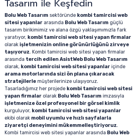
Tasarım ile Keşfedin
Bolu Web Tasarım
sektöründe
kombi tamircisi web
sitesi yapanlar
arasında
Bolu Web Tasarım
güçlü
tasarım birikimimiz ve alana özgü yaklaşımımızla fark
yaratıyor,
kombi tamircisi web sitesi yapan firmalar
olarak
işletmenizin online görünürlüğünü zirveye
taşıyoruz
. Kombi tamircisi web sitesi yapan firmalar
arasında
tercih edilen AsistWeb Bolu Web Tasarım
olarak,
kombi tamircisi web sitesi yapanlar
içinde
arama motorlarında sizi ön plana çıkaracak
stratejilerle
müşterilerinize ulaşıyoruz.
Tasarladığımız her projede
kombi tamircisi web sitesi
yapan firmalar
olarak
Bolu Web Tasarım
imzasıyla
işletmenize özel profesyonel bir görsel kimlik
kurguluyor,
kombi tamircisi web sitesi yapanlar
ekibi olarak
mobil uyumlu ve hızlı sayfalarla
ziyaretçi deneyimini mükemmelleştiriyoruz
.
Kombi tamircisi web sitesi yapanlar arasında
Bolu Web