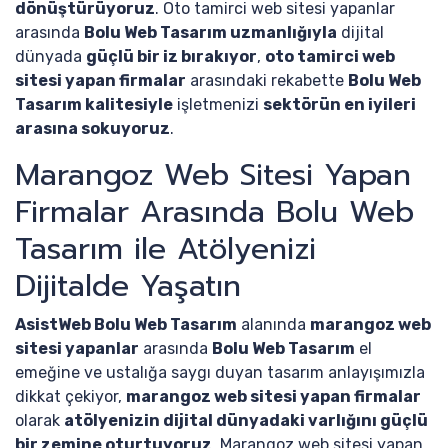
dönüştürüyoruz
. Oto tamirci web sitesi yapanlar
arasında
Bolu Web Tasarım uzmanlığıyla
dijital
dünyada
güçlü bir iz bırakıyor
,
oto tamirci web
sitesi yapan firmalar
arasındaki rekabette
Bolu Web
Tasarım kalitesiyle
işletmenizi
sektörün en iyileri
arasına sokuyoruz
.
Marangoz Web Sitesi Yapan
Firmalar Arasında Bolu Web
Tasarım ile Atölyenizi
Dijitalde Yaşatın
AsistWeb Bolu Web Tasarım
alanında
marangoz web
sitesi yapanlar
arasında
Bolu Web Tasarım
el
emeğine ve ustalığa saygı duyan tasarım anlayışımızla
dikkat çekiyor,
marangoz web sitesi yapan firmalar
olarak
atölyenizin dijital dünyadaki varlığını güçlü
bir zemine oturtuyoruz
. Marangoz web sitesi yapan