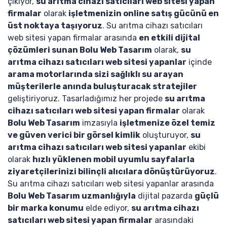
çıkıyor,
su arıtma cihazı satıcıları web sitesi yapan
firmalar
olarak
işletmenizin online satış gücünü en
üst noktaya taşıyoruz
. Su arıtma cihazı satıcıları
web sitesi yapan firmalar arasında
en etkili dijital
çözümleri sunan Bolu Web Tasarım
olarak,
su
arıtma cihazı satıcıları web sitesi yapanlar
içinde
arama motorlarında sizi sağlıklı su arayan
müşterilerle anında buluşturacak stratejiler
geliştiriyoruz. Tasarladığımız her projede
su arıtma
cihazı satıcıları web sitesi yapan firmalar
olarak
Bolu Web Tasarım
imzasıyla
işletmenize özel temiz
ve güven verici bir görsel kimlik
oluşturuyor,
su
arıtma cihazı satıcıları web sitesi yapanlar
ekibi
olarak
hızlı yüklenen mobil uyumlu sayfalarla
ziyaretçilerinizi bilinçli alıcılara dönüştürüyoruz
.
Su arıtma cihazı satıcıları web sitesi yapanlar arasında
Bolu Web Tasarım uzmanlığıyla
dijital pazarda
güçlü
bir marka konumu
elde ediyor,
su arıtma cihazı
satıcıları web sitesi yapan firmalar
arasındaki