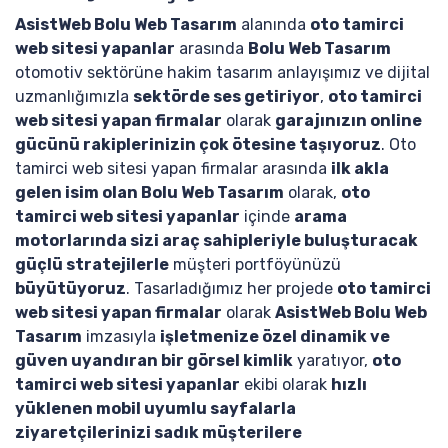
AsistWeb Bolu Web Tasarım
alanında
oto tamirci
web sitesi yapanlar
arasında
Bolu Web Tasarım
otomotiv sektörüne hakim tasarım anlayışımız ve dijital
uzmanlığımızla
sektörde ses getiriyor
,
oto tamirci
web sitesi yapan firmalar
olarak
garajınızın online
gücünü rakiplerinizin çok ötesine taşıyoruz
. Oto
tamirci web sitesi yapan firmalar arasında
ilk akla
gelen isim olan Bolu Web Tasarım
olarak,
oto
tamirci web sitesi yapanlar
içinde
arama
motorlarında sizi araç sahipleriyle buluşturacak
güçlü stratejilerle
müşteri portföyünüzü
büyütüyoruz
. Tasarladığımız her projede
oto tamirci
web sitesi yapan firmalar
olarak
AsistWeb Bolu Web
Tasarım
imzasıyla
işletmenize özel dinamik ve
güven uyandıran bir görsel kimlik
yaratıyor,
oto
tamirci web sitesi yapanlar
ekibi olarak
hızlı
yüklenen mobil uyumlu sayfalarla
ziyaretçilerinizi sadık müşterilere