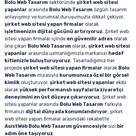
Bolu Web Tasarım
sektöründe
şirket web sitesi
yapanlar
arasında
Bolu Web Tasarım
özgün tasarım
anlayışımız ve kurumsal duruşumuzla dikkat çekiyor,
şirket web sitesi yapan firmalar
olarak
işletmenizin dijital gücünü artırıyoruz
. Şirket web
sitesi yapan firmalar içinde
en güvenilir adres
olarak
öne çıkan
Bolu Web Tasarım
olarak,
şirket web sitesi
yapanlar
arasında uzmanlığımızla markanızı
hedef
kitlenizle buluşturuyoruz
. Tasarladığımız her
projede
şirket web sitesi yapan firmalar
olarak
Bolu
Web Tasarım
imzasıyla
kurumunuza özel bir görsel
kimlik
oluşturuyor,
şirket web sitesi yapanlar
ekibi
olarak
yüksek performanslı sayfalarla ziyaretçi
deneyimini en üst düzeye çıkarıyoruz
. Şirket web
sitesi yapanlar arasında
Bolu Web Tasarım
farkıyla
firmanızı
dijital dünyada konumlandırıyor
, şirket
web sitesi yapan firmalar arasındaki rekabette
AsistWeb Bolu Web Tasarım güvencesiyle
sizi
bir
adım öne taşıyoruz
.