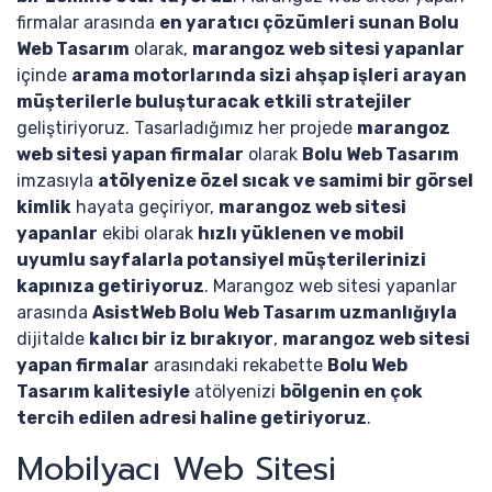
firmalar arasında
en yaratıcı çözümleri sunan Bolu
Web Tasarım
olarak,
marangoz web sitesi yapanlar
içinde
arama motorlarında sizi ahşap işleri arayan
müşterilerle buluşturacak etkili stratejiler
geliştiriyoruz. Tasarladığımız her projede
marangoz
web sitesi yapan firmalar
olarak
Bolu Web Tasarım
imzasıyla
atölyenize özel sıcak ve samimi bir görsel
kimlik
hayata geçiriyor,
marangoz web sitesi
yapanlar
ekibi olarak
hızlı yüklenen ve mobil
uyumlu sayfalarla potansiyel müşterilerinizi
kapınıza getiriyoruz
. Marangoz web sitesi yapanlar
arasında
AsistWeb Bolu Web Tasarım uzmanlığıyla
dijitalde
kalıcı bir iz bırakıyor
,
marangoz web sitesi
yapan firmalar
arasındaki rekabette
Bolu Web
Tasarım kalitesiyle
atölyenizi
bölgenin en çok
tercih edilen adresi haline getiriyoruz
.
Mobilyacı Web Sitesi