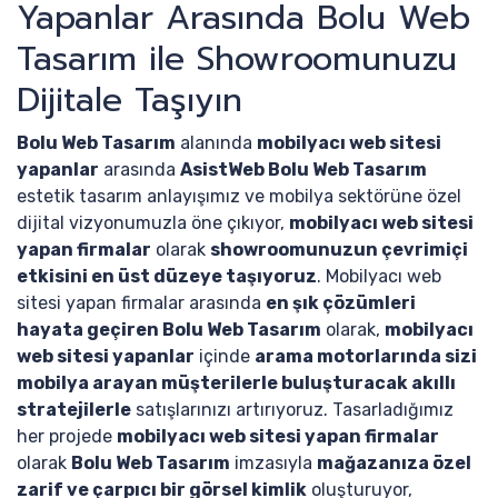
Yapanlar Arasında Bolu Web
Tasarım ile Showroomunuzu
Dijitale Taşıyın
Bolu Web Tasarım
alanında
mobilyacı web sitesi
yapanlar
arasında
AsistWeb Bolu Web Tasarım
estetik tasarım anlayışımız ve mobilya sektörüne özel
dijital vizyonumuzla öne çıkıyor,
mobilyacı web sitesi
yapan firmalar
olarak
showroomunuzun çevrimiçi
etkisini en üst düzeye taşıyoruz
. Mobilyacı web
sitesi yapan firmalar arasında
en şık çözümleri
hayata geçiren Bolu Web Tasarım
olarak,
mobilyacı
web sitesi yapanlar
içinde
arama motorlarında sizi
mobilya arayan müşterilerle buluşturacak akıllı
stratejilerle
satışlarınızı artırıyoruz. Tasarladığımız
her projede
mobilyacı web sitesi yapan firmalar
olarak
Bolu Web Tasarım
imzasıyla
mağazanıza özel
zarif ve çarpıcı bir görsel kimlik
oluşturuyor,