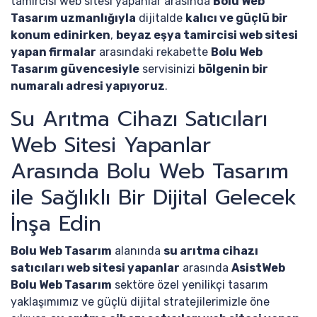
tamircisi web sitesi yapanlar arasında
Bolu Web
Tasarım uzmanlığıyla
dijitalde
kalıcı ve güçlü bir
konum edinirken
,
beyaz eşya tamircisi web sitesi
yapan firmalar
arasındaki rekabette
Bolu Web
Tasarım güvencesiyle
servisinizi
bölgenin bir
numaralı adresi yapıyoruz
.
Su Arıtma Cihazı Satıcıları
Web Sitesi Yapanlar
Arasında Bolu Web Tasarım
ile Sağlıklı Bir Dijital Gelecek
İnşa Edin
Bolu Web Tasarım
alanında
su arıtma cihazı
satıcıları web sitesi yapanlar
arasında
AsistWeb
Bolu Web Tasarım
sektöre özel yenilikçi tasarım
yaklaşımımız ve güçlü dijital stratejilerimizle öne