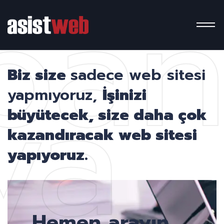
pa
ya
Biz size
sadece web sitesi
yapmıyoruz,
İşinizi
büyütecek, size daha çok
kazandıracak web sitesi
yapıyoruz.
Hemen arayın