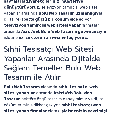
sayfalarla ziyaretçilerinizi müşteriye
dönüştürüyoruz
. Televizyon tamircisi web sitesi
yapanlar arasında
Bolu Web Tasarım uzmanlığıyla
dijital rekabette
güçlü bir konum
elde ediyor,
televizyon tamircisi web sitesi yapan firmalar
arasında
AsistWeb Bolu Web Tasarım güvencesiyle
işletmenizi
sektörün zirvesine taşıyoruz
.
Sıhhi Tesisatçı Web Sitesi
Yapanlar Arasında Dijitalde
Sağlam Temeller Bolu Web
Tasarım ile Atılır
Bolu Web Tasarım
alanında
sıhhi tesisatçı web
sitesi yapanlar
arasında
AsistWeb Bolu Web
Tasarım
sektöre özgü tasarım deneyimimiz ve dijital
çözümlerimizle dikkat çekiyor,
sıhhi tesisatçı web
sitesi yapan firmalar
olarak
işletmenizin çevrimiçi