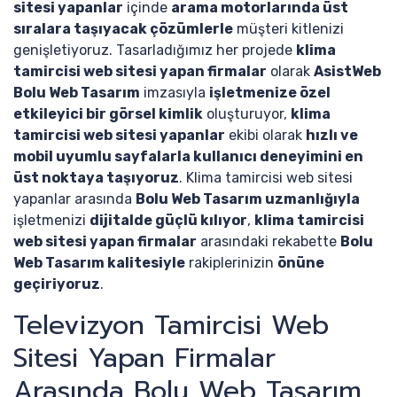
sitesi yapanlar
içinde
arama motorlarında üst
sıralara taşıyacak çözümlerle
müşteri kitlenizi
genişletiyoruz. Tasarladığımız her projede
klima
tamircisi web sitesi yapan firmalar
olarak
AsistWeb
Bolu Web Tasarım
imzasıyla
işletmenize özel
etkileyici bir görsel kimlik
oluşturuyor,
klima
tamircisi web sitesi yapanlar
ekibi olarak
hızlı ve
mobil uyumlu sayfalarla kullanıcı deneyimini en
üst noktaya taşıyoruz
. Klima tamircisi web sitesi
yapanlar arasında
Bolu Web Tasarım uzmanlığıyla
işletmenizi
dijitalde güçlü kılıyor
,
klima tamircisi
web sitesi yapan firmalar
arasındaki rekabette
Bolu
Web Tasarım kalitesiyle
rakiplerinizin
önüne
geçiriyoruz
.
Televizyon Tamircisi Web
Sitesi Yapan Firmalar
Arasında Bolu Web Tasarım