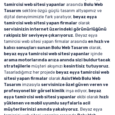
tamircisi web sitesi yapanlar
arasında
Bolu Web
Tasarım
sektöre özgü güçlü tasarım altyapımız ve
dijital deneyimimizle fark yaratıyor,
beyaz eşya
tamircisi web sitesi yapan firmalar
olarak
servisinizin internet üzerindeki görünürlüğünü
rakipsiz bir seviyeye çıkarıyoruz
. Beyaz eşya
tamircisi web sitesi yapan firmalar arasında
en hızlı ve
kalıcı sonuçları sunan Bolu Web Tasarım
olarak,
beyaz eşya tamircisi web sitesi yapanlar
içinde
arama motorlarında arıza anında sizi buldurtacak
stratejilerle
müşteri akışınızı
kesintisiz tutuyoruz
.
Tasarladığımız her projede
beyaz eşya tamircisi web
sitesi yapan firmalar
olarak
AsistWeb Bolu Web
Tasarım
imzasıyla
servisinize özel güven veren ve
profesyonel bir görsel kimlik
inşa ediyor,
beyaz
eşya tamircisi web sitesi yapanlar
ekibi olarak
hızlı
yüklenen ve mobil uyumlu sayfalarla acil
müşterilerinizi anında yakalıyoruz
. Beyaz eşya