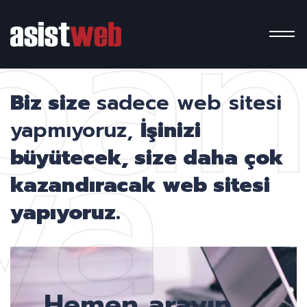
pa
ya
Biz size
sadece web sitesi
yapmıyoruz,
İşinizi
büyütecek, size daha çok
kazandıracak web sitesi
yapıyoruz.
Hemen arayın