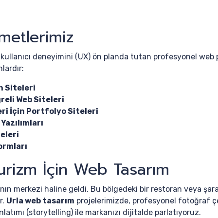
metlerimiz
 kullanıcı deneyimini (UX) ön planda tutan profesyonel web pr
lardır:
 Siteleri
reli Web Siteleri
ri İçin Portfolyo Siteleri
Yazılımları
eleri
ormları
urizm İçin Web Tasarım
ının merkezi haline geldi. Bu bölgedeki bir restoran veya şara
r.
Urla web tasarım
projelerimizde, profesyonel fotoğraf çe
latımı (storytelling) ile markanızı dijitalde parlatıyoruz.