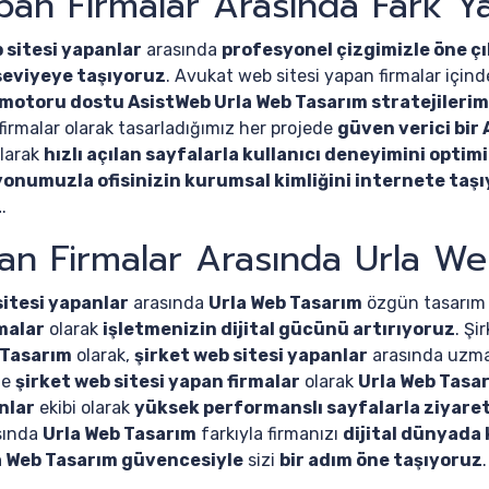
pan Firmalar Arasında Fark Ya
 sitesi yapanlar
arasında
profesyonel çizgimizle öne ç
t seviyeye taşıyoruz
. Avukat web sitesi yapan firmalar için
motoru dostu AsistWeb Urla Web Tasarım stratejilerim
firmalar olarak tasarladığımız her projede
güven verici bir 
olarak
hızlı açılan sayfalarla kullanıcı deneyimini optim
yonumuzla ofisinizin kurumsal kimliğini internete taşı
z
.
an Firmalar Arasında Urla We
sitesi yapanlar
arasında
Urla Web Tasarım
özgün tasarım 
rmalar
olarak
işletmenizin dijital gücünü artırıyoruz
. Şi
 Tasarım
olarak,
şirket web sitesi yapanlar
arasında uzma
de
şirket web sitesi yapan firmalar
olarak
Urla Web Tasa
nlar
ekibi olarak
yüksek performanslı sayfalarla ziyare
asında
Urla Web Tasarım
farkıyla firmanızı
dijital dünyada
a Web Tasarım güvencesiyle
sizi
bir adım öne taşıyoruz
.