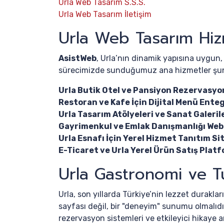
Urla Web Tasarım S.S.S.
Urla Web Tasarım İletişim
Urla Web Tasarım Hiz
AsistWeb
, Urla’nın dinamik yapısına uygun,
sürecimizde sunduğumuz ana hizmetler şun
Urla Butik Otel ve Pansiyon Rezervasyon
Restoran ve Kafe İçin Dijital Menü Enteg
Urla Tasarım Atölyeleri ve Sanat Galerile
Gayrimenkul ve Emlak Danışmanlığı Web 
Urla Esnafı İçin Yerel Hizmet Tanıtım Sit
E-Ticaret ve Urla Yerel Ürün Satış Platf
Urla Gastronomi ve T
Urla, son yıllarda Türkiye’nin lezzet duraklar
sayfası değil, bir "deneyim" sunumu olmalıdı
rezervasyon sistemleri ve etkileyici hikaye an