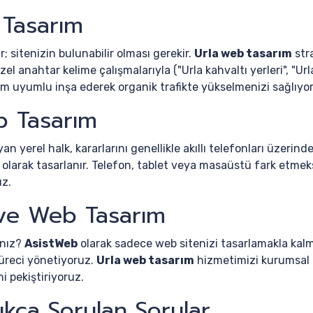
 Tasarım
; sitenizin bulunabilir olması gerekir.
Urla web tasarım
str
l anahtar kelime çalışmalarıyla ("Urla kahvaltı yerleri", "Url
 tam uyumlu inşa ederek organik trafikte yükselmenizi sağlıyo
b Tasarım
an yerel halk, kararlarını genellikle akıllı telefonları üzerin
 olarak tasarlanır. Telefon, tablet veya masaüstü fark etme
uz.
 ve Web Tasarım
ınız?
AsistWeb
olarak sadece web sitenizi tasarlamakla kal
süreci yönetiyoruz.
Urla web tasarım
hizmetimizi kurumsal k
i pekiştiriyoruz.
ıkça Sorulan Sorular