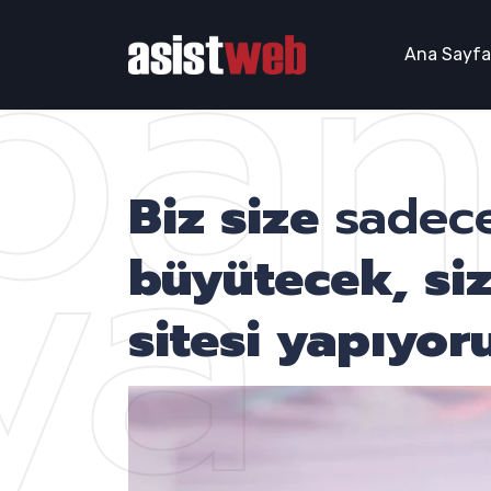
pa
Ana Sayfa
ya
Biz size
sadece
büyütecek, si
sitesi yapıyoru