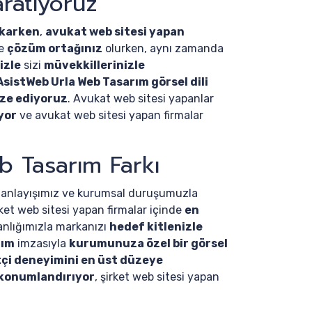
ratıyoruz
ıkarken
,
avukat web sitesi yapan
de
çözüm ortağınız
olurken, aynı zamanda
izle
sizi
müvekkillerinizle
AsistWeb Urla Web Tasarım görsel dili
ize ediyoruz
. Avukat web sitesi yapanlar
yor
ve avukat web sitesi yapan firmalar
b Tasarım Farkı
anlayışımız ve kurumsal duruşumuzla
rket web sitesi yapan firmalar içinde
en
nlığımızla markanızı
hedef kitlenizle
rım
imzasıyla
kurumunuza özel bir görsel
tçi deneyimini en üst düzeye
 konumlandırıyor
, şirket web sitesi yapan