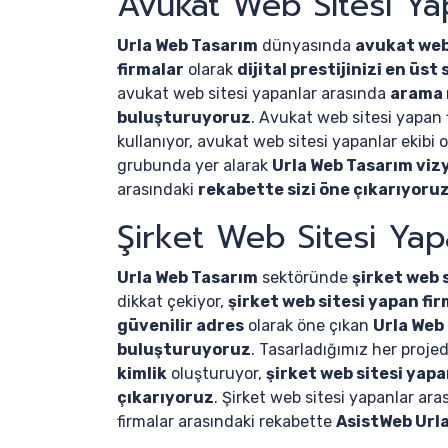
Avukat Web Sitesi Ya
Urla Web Tasarım
dünyasında
avukat web
firmalar
olarak
dijital prestijinizi en üs
avukat web sitesi yapanlar arasında
arama 
buluşturuyoruz
. Avukat web sitesi yapan 
kullanıyor, avukat web sitesi yapanlar ekibi 
grubunda yer alarak
Urla Web Tasarım viz
arasındaki
rekabette sizi öne çıkarıyoru
Şirket Web Sitesi Yap
Urla Web Tasarım
sektöründe
şirket web 
dikkat çekiyor,
şirket web sitesi yapan fi
güvenilir adres
olarak öne çıkan
Urla Web
buluşturuyoruz
. Tasarladığımız her proje
kimlik
oluşturuyor,
şirket web sitesi yapa
çıkarıyoruz
. Şirket web sitesi yapanlar ar
firmalar arasındaki rekabette
AsistWeb Url