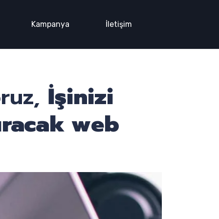
Kampanya
İletişim
oruz,
İşinizi
ıracak web