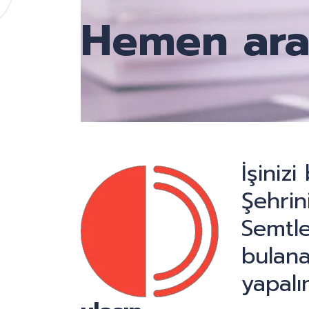
Hemen ara
İşiniz
Şehrini
Semtle
bulana
yapalı