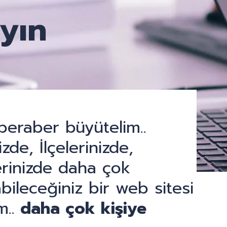
yın
i beraber büyütelim..
zde, İlçelerinizde,
rinizde daha çok
bileceğiniz bir web sitesi
m..
daha çok kişiye