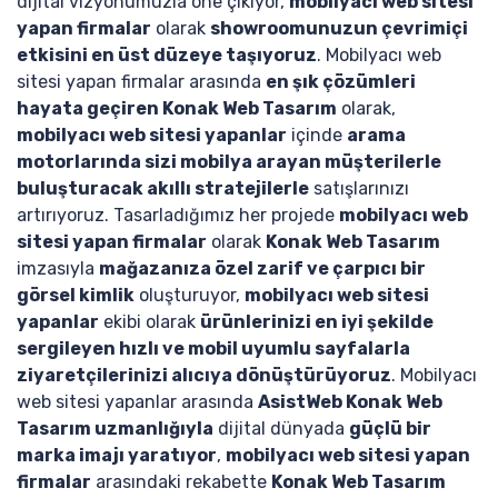
dijital vizyonumuzla öne çıkıyor,
mobilyacı web sitesi
yapan firmalar
olarak
showroomunuzun çevrimiçi
etkisini en üst düzeye taşıyoruz
. Mobilyacı web
sitesi yapan firmalar arasında
en şık çözümleri
hayata geçiren Konak Web Tasarım
olarak,
mobilyacı web sitesi yapanlar
içinde
arama
motorlarında sizi mobilya arayan müşterilerle
buluşturacak akıllı stratejilerle
satışlarınızı
artırıyoruz. Tasarladığımız her projede
mobilyacı web
sitesi yapan firmalar
olarak
Konak Web Tasarım
imzasıyla
mağazanıza özel zarif ve çarpıcı bir
görsel kimlik
oluşturuyor,
mobilyacı web sitesi
yapanlar
ekibi olarak
ürünlerinizi en iyi şekilde
sergileyen hızlı ve mobil uyumlu sayfalarla
ziyaretçilerinizi alıcıya dönüştürüyoruz
. Mobilyacı
web sitesi yapanlar arasında
AsistWeb Konak Web
Tasarım uzmanlığıyla
dijital dünyada
güçlü bir
marka imajı yaratıyor
,
mobilyacı web sitesi yapan
firmalar
arasındaki rekabette
Konak Web Tasarım