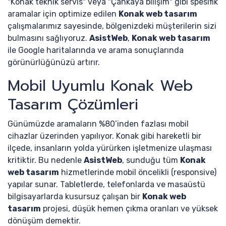
"Konak teknik servis" veya "Çankaya bilişim" gibi spesifik
aramalar için optimize edilen
Konak web tasarım
çalışmalarımız sayesinde, bölgenizdeki müşterilerin sizi
bulmasını sağlıyoruz.
AsistWeb
,
Konak web tasarım
ile Google haritalarında ve arama sonuçlarında
görünürlüğünüzü artırır.
Mobil Uyumlu Konak Web
Tasarım Çözümleri
Günümüzde aramaların %80’inden fazlası mobil
cihazlar üzerinden yapılıyor. Konak gibi hareketli bir
ilçede, insanların yolda yürürken işletmenize ulaşması
kritiktir. Bu nedenle
AsistWeb
, sunduğu tüm
Konak
web tasarım
hizmetlerinde mobil öncelikli (responsive)
yapılar sunar. Tabletlerde, telefonlarda ve masaüstü
bilgisayarlarda kusursuz çalışan bir
Konak web
tasarım
projesi, düşük hemen çıkma oranları ve yüksek
dönüşüm demektir.