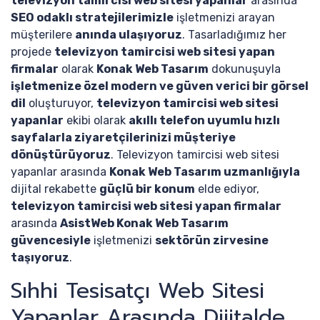
televizyon tamircisi web sitesi yapanlar
arasında
SEO odaklı stratejilerimizle
işletmenizi arayan
müşterilere
anında ulaşıyoruz
. Tasarladığımız her
projede
televizyon tamircisi web sitesi yapan
firmalar
olarak
Konak Web Tasarım
dokunuşuyla
işletmenize özel modern ve güven verici bir görsel
dil
oluşturuyor,
televizyon tamircisi web sitesi
yapanlar
ekibi olarak
akıllı telefon uyumlu hızlı
sayfalarla ziyaretçilerinizi müşteriye
dönüştürüyoruz
. Televizyon tamircisi web sitesi
yapanlar arasında
Konak Web Tasarım uzmanlığıyla
dijital rekabette
güçlü bir konum
elde ediyor,
televizyon tamircisi web sitesi yapan firmalar
arasında
AsistWeb Konak Web Tasarım
güvencesiyle
işletmenizi
sektörün zirvesine
taşıyoruz
.
Sıhhi Tesisatçı Web Sitesi
Yapanlar Arasında Dijitalde