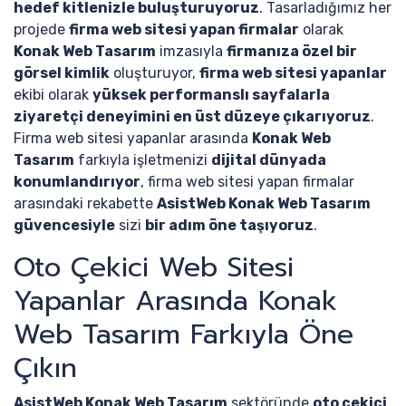
hedef kitlenizle buluşturuyoruz
. Tasarladığımız her
projede
firma web sitesi yapan firmalar
olarak
Konak Web Tasarım
imzasıyla
firmanıza özel bir
görsel kimlik
oluşturuyor,
firma web sitesi yapanlar
ekibi olarak
yüksek performanslı sayfalarla
ziyaretçi deneyimini en üst düzeye çıkarıyoruz
.
Firma web sitesi yapanlar arasında
Konak Web
Tasarım
farkıyla işletmenizi
dijital dünyada
konumlandırıyor
, firma web sitesi yapan firmalar
arasındaki rekabette
AsistWeb Konak Web Tasarım
güvencesiyle
sizi
bir adım öne taşıyoruz
.
Oto Çekici Web Sitesi
Yapanlar Arasında Konak
Web Tasarım Farkıyla Öne
Çıkın
AsistWeb Konak Web Tasarım
sektöründe
oto çekici