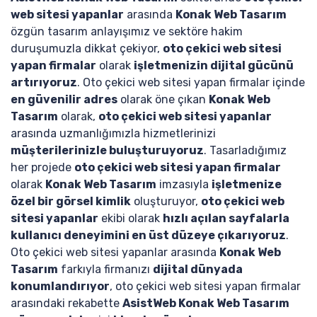
web sitesi yapanlar
arasında
Konak Web Tasarım
özgün tasarım anlayışımız ve sektöre hakim
duruşumuzla dikkat çekiyor,
oto çekici web sitesi
yapan firmalar
olarak
işletmenizin dijital gücünü
artırıyoruz
. Oto çekici web sitesi yapan firmalar içinde
en güvenilir adres
olarak öne çıkan
Konak Web
Tasarım
olarak,
oto çekici web sitesi yapanlar
arasında uzmanlığımızla hizmetlerinizi
müşterilerinizle buluşturuyoruz
. Tasarladığımız
her projede
oto çekici web sitesi yapan firmalar
olarak
Konak Web Tasarım
imzasıyla
işletmenize
özel bir görsel kimlik
oluşturuyor,
oto çekici web
sitesi yapanlar
ekibi olarak
hızlı açılan sayfalarla
kullanıcı deneyimini en üst düzeye çıkarıyoruz
.
Oto çekici web sitesi yapanlar arasında
Konak Web
Tasarım
farkıyla firmanızı
dijital dünyada
konumlandırıyor
, oto çekici web sitesi yapan firmalar
arasındaki rekabette
AsistWeb Konak Web Tasarım