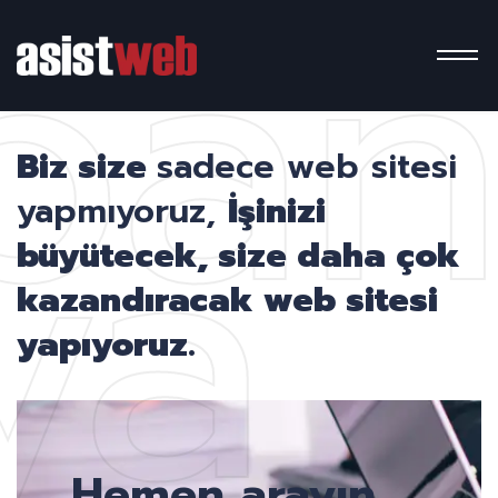
pa
ya
Biz size
sadece web sitesi
yapmıyoruz,
İşinizi
büyütecek, size daha çok
kazandıracak web sitesi
yapıyoruz.
Hemen arayın