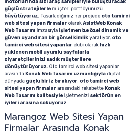
motorlarında sizi araç sahipleriyle buluşturacak
güçlü stratejilerle
müşteri portföyünüzü
büyütüyoruz
. Tasarladığımız her projede
oto tamirci
web sitesi yapan firmalar
olarak
AsistWeb Konak
Web Tasarım
imzasıyla
işletmenize özel dinamik ve
güven uyandıran bir görsel kimlik
yaratıyor,
oto
tamirci web sitesi yapanlar
ekibi olarak
hızlı
yüklenen mobil uyumlu sayfalarla
ziyaretçilerinizi sadık müşterilere
dönüştürüyoruz
. Oto tamirci web sitesi yapanlar
arasında
Konak Web Tasarım uzmanlığıyla
dijital
dünyada
güçlü bir iz bırakıyor
,
oto tamirci web
sitesi yapan firmalar
arasındaki rekabette
Konak
Web Tasarım kalitesiyle
işletmenizi
sektörün en
iyileri arasına sokuyoruz
.
Marangoz Web Sitesi Yapan
Firmalar Arasında Konak