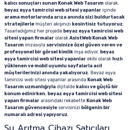
kalıcı sonuçları sunan Konak Web Tasarım
olarak,
beyaz eşya tamircisi web sitesi yapanlar
içinde
arama motorlarında arıza anında sizi buldurtacak
stratejilerle
müşteri akışınızı
kesintisiz tutuyoruz
.
Tasarladığımız her projede
beyaz eşya tamircisi web
sitesi yapan firmalar
olarak
AsistWeb Konak Web
Tasarım
imzasıyla
servisinize özel güven veren ve
profesyonel bir görsel kimlik
inşa ediyor,
beyaz
eşya tamircisi web sitesi yapanlar
ekibi olarak
hızlı
yüklenen ve mobil uyumlu sayfalarla acil
müşterilerinizi anında yakalıyoruz
. Beyaz eşya
tamircisi web sitesi yapanlar arasında
Konak Web
Tasarım uzmanlığıyla
dijitalde
kalıcı ve güçlü bir
konum edinirken
,
beyaz eşya tamircisi web sitesi
yapan firmalar
arasındaki rekabette
Konak Web
Tasarım güvencesiyle
servisinizi
bölgenin bir
numaralı adresi yapıyoruz
.
Su Arıtma Cihazı Satıcıları