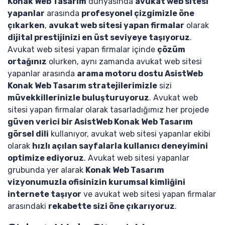
Konak Web Tasarım
dünyasında
avukat web sitesi
yapanlar
arasında
profesyonel çizgimizle öne
çıkarken
,
avukat web sitesi yapan firmalar
olarak
dijital prestijinizi en üst seviyeye taşıyoruz
.
Avukat web sitesi yapan firmalar içinde
çözüm
ortağınız
olurken, aynı zamanda avukat web sitesi
yapanlar arasında
arama motoru dostu AsistWeb
Konak Web Tasarım stratejilerimizle
sizi
müvekkillerinizle buluşturuyoruz
. Avukat web
sitesi yapan firmalar olarak tasarladığımız her projede
güven verici bir AsistWeb Konak Web Tasarım
görsel dili
kullanıyor, avukat web sitesi yapanlar ekibi
olarak
hızlı açılan sayfalarla kullanıcı deneyimini
optimize ediyoruz
. Avukat web sitesi yapanlar
grubunda yer alarak
Konak Web Tasarım
vizyonumuzla ofisinizin kurumsal kimliğini
internete taşıyor
ve avukat web sitesi yapan firmalar
arasındaki
rekabette sizi öne çıkarıyoruz
.