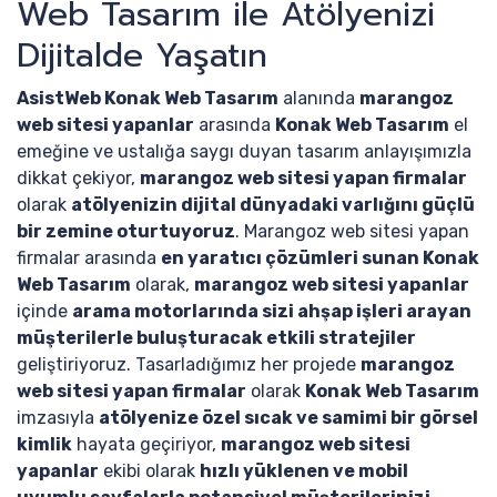
Web Tasarım ile Atölyenizi
Dijitalde Yaşatın
AsistWeb Konak Web Tasarım
alanında
marangoz
web sitesi yapanlar
arasında
Konak Web Tasarım
el
emeğine ve ustalığa saygı duyan tasarım anlayışımızla
dikkat çekiyor,
marangoz web sitesi yapan firmalar
olarak
atölyenizin dijital dünyadaki varlığını güçlü
bir zemine oturtuyoruz
. Marangoz web sitesi yapan
firmalar arasında
en yaratıcı çözümleri sunan Konak
Web Tasarım
olarak,
marangoz web sitesi yapanlar
içinde
arama motorlarında sizi ahşap işleri arayan
müşterilerle buluşturacak etkili stratejiler
geliştiriyoruz. Tasarladığımız her projede
marangoz
web sitesi yapan firmalar
olarak
Konak Web Tasarım
imzasıyla
atölyenize özel sıcak ve samimi bir görsel
kimlik
hayata geçiriyor,
marangoz web sitesi
yapanlar
ekibi olarak
hızlı yüklenen ve mobil