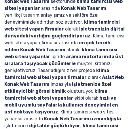
Konak Web Tasarım
sektöründe
klima tamircisi web
sitesi yapanlar
arasında
Konak Web Tasarım
yenilikçi tasarım anlayışımız ve sektöre özel
deneyimimizle adından söz ettiriyor,
klima tamircisi
web sitesi yapan firmalar
olarak
işletmenizin dijital
dünyadaki varlığını güçlendiriyoruz
. Klima tamircisi
web sitesi yapan firmalar arasında
en çok tercih
edilen Konak Web Tasarım
olarak,
klima tamircisi
web sitesi yapanlar
içinde
arama motorlarında üst
sıralara taşıyacak çözümlerle
müşteri kitlenizi
genişletiyoruz. Tasarladığımız her projede
klima
tamircisi web sitesi yapan firmalar
olarak
AsistWeb
Konak Web Tasarım
imzasıyla
işletmenize özel
etkileyici bir görsel kimlik
oluşturuyor,
klima
tamircisi web sitesi yapanlar
ekibi olarak
hızlı ve
mobil uyumlu sayfalarla kullanıcı deneyimini en
üst noktaya taşıyoruz
. Klima tamircisi web sitesi
yapanlar arasında
Konak Web Tasarım uzmanlığıyla
işletmenizi
dijitalde güçlü kılıyor
,
klima tamircisi