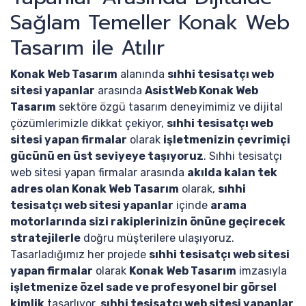
Sağlam Temeller Konak Web
Tasarım ile Atılır
Konak Web Tasarım
alanında
sıhhi tesisatçı web
sitesi yapanlar
arasında
AsistWeb Konak Web
Tasarım
sektöre özgü tasarım deneyimimiz ve dijital
çözümlerimizle dikkat çekiyor,
sıhhi tesisatçı web
sitesi yapan firmalar
olarak
işletmenizin çevrimiçi
gücünü en üst seviyeye taşıyoruz
. Sıhhi tesisatçı
web sitesi yapan firmalar arasında
akılda kalan tek
adres olan Konak Web Tasarım
olarak,
sıhhi
tesisatçı web sitesi yapanlar
içinde
arama
motorlarında sizi rakiplerinizin önüne geçirecek
stratejilerle
doğru müşterilere ulaşıyoruz.
Tasarladığımız her projede
sıhhi tesisatçı web sitesi
yapan firmalar
olarak
Konak Web Tasarım
imzasıyla
işletmenize özel sade ve profesyonel bir görsel
kimlik
tasarlıyor,
sıhhi tesisatçı web sitesi yapanlar