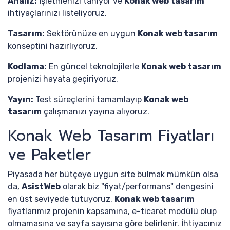
Analiz:
İşletmenizi tanıyor ve
Konak web tasarım
ihtiyaçlarınızı listeliyoruz.
Tasarım:
Sektörünüze en uygun
Konak web tasarım
konseptini hazırlıyoruz.
Kodlama:
En güncel teknolojilerle
Konak web tasarım
projenizi hayata geçiriyoruz.
Yayın:
Test süreçlerini tamamlayıp
Konak web
tasarım
çalışmanızı yayına alıyoruz.
Konak Web Tasarım Fiyatları
ve Paketler
Piyasada her bütçeye uygun site bulmak mümkün olsa
da,
AsistWeb
olarak biz "fiyat/performans" dengesini
en üst seviyede tutuyoruz.
Konak web tasarım
fiyatlarımız projenin kapsamına, e-ticaret modülü olup
olmamasına ve sayfa sayısına göre belirlenir. İhtiyacınız