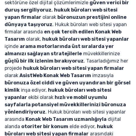
sektörüne özel dijital çözümlerimizle
güven verici bir
duruş sergiliyoruz
,
hukuk büroları web sitesi
yapan firmalar
olarak
büronuzun prestijini online
dünyaya taşıyoruz
. Hukuk büroları web sitesi yapan
firmalar arasında
en çok tercih edilen Konak Web
Tasarım
olarak,
hukuk büroları web sitesi yapanlar
içinde
arama motorlarında üst sıralarda yer
almanızı sağlayan stratejilerle
müvekkillerinize
güçlü bir ilk izlenim bırakıyoruz
. Tasarladığımız her
projede
hukuk büroları web sitesi yapan firmalar
olarak
AsistWeb Konak Web Tasarım
imzasıyla
büronuza özel ciddi ve güven uyandıran bir görsel
kimlik
inşa ediyor,
hukuk büroları web sitesi
yapanlar
ekibi olarak
hızlı ve mobil uyumlu
sayfalarla potansiyel müvekkillerinizi büronuza
yönlendiriyoruz
. Hukuk büroları web sitesi yapanlar
arasında
Konak Web Tasarım uzmanlığıyla
dijital
alanda
otoriter bir konum
elde ediyor,
hukuk
büroları web sitesi yapan firmalar
arasındaki