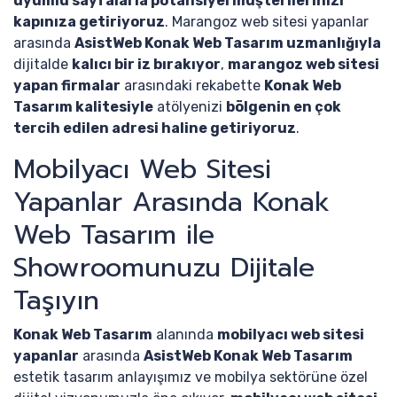
uyumlu sayfalarla potansiyel müşterilerinizi
kapınıza getiriyoruz
. Marangoz web sitesi yapanlar
arasında
AsistWeb Konak Web Tasarım uzmanlığıyla
dijitalde
kalıcı bir iz bırakıyor
,
marangoz web sitesi
yapan firmalar
arasındaki rekabette
Konak Web
Tasarım kalitesiyle
atölyenizi
bölgenin en çok
tercih edilen adresi haline getiriyoruz
.
Mobilyacı Web Sitesi
Yapanlar Arasında Konak
Web Tasarım ile
Showroomunuzu Dijitale
Taşıyın
Konak Web Tasarım
alanında
mobilyacı web sitesi
yapanlar
arasında
AsistWeb Konak Web Tasarım
estetik tasarım anlayışımız ve mobilya sektörüne özel