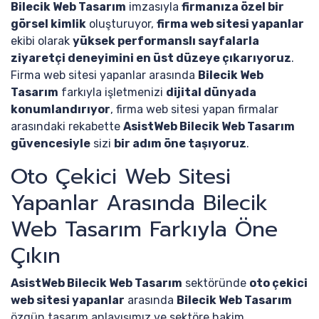
Bilecik Web Tasarım
imzasıyla
firmanıza özel bir
görsel kimlik
oluşturuyor,
firma web sitesi yapanlar
ekibi olarak
yüksek performanslı sayfalarla
ziyaretçi deneyimini en üst düzeye çıkarıyoruz
.
Firma web sitesi yapanlar arasında
Bilecik Web
Tasarım
farkıyla işletmenizi
dijital dünyada
konumlandırıyor
, firma web sitesi yapan firmalar
arasındaki rekabette
AsistWeb Bilecik Web Tasarım
güvencesiyle
sizi
bir adım öne taşıyoruz
.
Oto Çekici Web Sitesi
Yapanlar Arasında Bilecik
Web Tasarım Farkıyla Öne
Çıkın
AsistWeb Bilecik Web Tasarım
sektöründe
oto çekici
web sitesi yapanlar
arasında
Bilecik Web Tasarım
özgün tasarım anlayışımız ve sektöre hakim