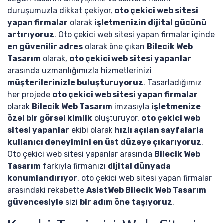
duruşumuzla dikkat çekiyor,
oto çekici web sitesi
yapan firmalar
olarak
işletmenizin dijital gücünü
artırıyoruz
. Oto çekici web sitesi yapan firmalar içinde
en güvenilir adres
olarak öne çıkan
Bilecik Web
Tasarım
olarak,
oto çekici web sitesi yapanlar
arasında uzmanlığımızla hizmetlerinizi
müşterilerinizle buluşturuyoruz
. Tasarladığımız
her projede
oto çekici web sitesi yapan firmalar
olarak
Bilecik Web Tasarım
imzasıyla
işletmenize
özel bir görsel kimlik
oluşturuyor,
oto çekici web
sitesi yapanlar
ekibi olarak
hızlı açılan sayfalarla
kullanıcı deneyimini en üst düzeye çıkarıyoruz
.
Oto çekici web sitesi yapanlar arasında
Bilecik Web
Tasarım
farkıyla firmanızı
dijital dünyada
konumlandırıyor
, oto çekici web sitesi yapan firmalar
arasındaki rekabette
AsistWeb Bilecik Web Tasarım
güvencesiyle
sizi
bir adım öne taşıyoruz
.