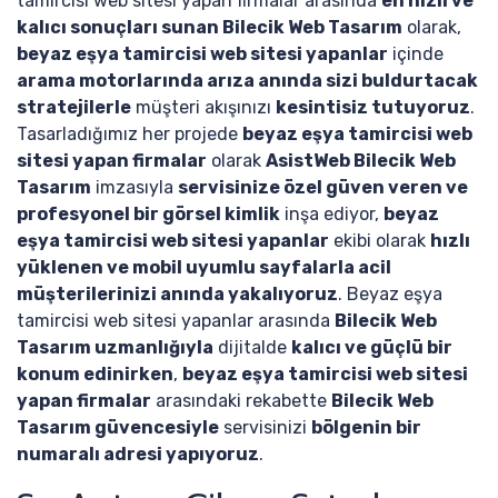
tamircisi web sitesi yapan firmalar arasında
en hızlı ve
kalıcı sonuçları sunan Bilecik Web Tasarım
olarak,
beyaz eşya tamircisi web sitesi yapanlar
içinde
arama motorlarında arıza anında sizi buldurtacak
stratejilerle
müşteri akışınızı
kesintisiz tutuyoruz
.
Tasarladığımız her projede
beyaz eşya tamircisi web
sitesi yapan firmalar
olarak
AsistWeb Bilecik Web
Tasarım
imzasıyla
servisinize özel güven veren ve
profesyonel bir görsel kimlik
inşa ediyor,
beyaz
eşya tamircisi web sitesi yapanlar
ekibi olarak
hızlı
yüklenen ve mobil uyumlu sayfalarla acil
müşterilerinizi anında yakalıyoruz
. Beyaz eşya
tamircisi web sitesi yapanlar arasında
Bilecik Web
Tasarım uzmanlığıyla
dijitalde
kalıcı ve güçlü bir
konum edinirken
,
beyaz eşya tamircisi web sitesi
yapan firmalar
arasındaki rekabette
Bilecik Web
Tasarım güvencesiyle
servisinizi
bölgenin bir
numaralı adresi yapıyoruz
.