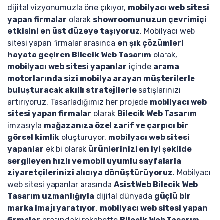
dijital vizyonumuzla öne çıkıyor,
mobilyacı web sitesi
yapan firmalar
olarak
showroomunuzun çevrimiçi
etkisini en üst düzeye taşıyoruz
. Mobilyacı web
sitesi yapan firmalar arasında
en şık çözümleri
hayata geçiren Bilecik Web Tasarım
olarak,
mobilyacı web sitesi yapanlar
içinde
arama
motorlarında sizi mobilya arayan müşterilerle
buluşturacak akıllı stratejilerle
satışlarınızı
artırıyoruz. Tasarladığımız her projede
mobilyacı web
sitesi yapan firmalar
olarak
Bilecik Web Tasarım
imzasıyla
mağazanıza özel zarif ve çarpıcı bir
görsel kimlik
oluşturuyor,
mobilyacı web sitesi
yapanlar
ekibi olarak
ürünlerinizi en iyi şekilde
sergileyen hızlı ve mobil uyumlu sayfalarla
ziyaretçilerinizi alıcıya dönüştürüyoruz
. Mobilyacı
web sitesi yapanlar arasında
AsistWeb Bilecik Web
Tasarım uzmanlığıyla
dijital dünyada
güçlü bir
marka imajı yaratıyor
,
mobilyacı web sitesi yapan
firmalar
arasındaki rekabette
Bilecik Web Tasarım