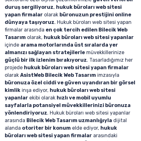
duruş sergiliyoruz
,
hukuk büroları web sitesi
yapan firmalar
olarak
büronuzun prestijini online
dünyaya taşıyoruz
. Hukuk büroları web sitesi yapan
firmalar arasında
en çok tercih edilen Bilecik Web
Tasarım
olarak,
hukuk büroları web sitesi yapanlar
içinde
arama motorlarında üst sıralarda yer
almanızı sağlayan stratejilerle
müvekkillerinize
güçlü bir ilk izlenim bırakıyoruz
. Tasarladığımız her
projede
hukuk büroları web sitesi yapan firmalar
olarak
AsistWeb Bilecik Web Tasarım
imzasıyla
büronuza özel ciddi ve güven uyandıran bir görsel
kimlik
inşa ediyor,
hukuk büroları web sitesi
yapanlar
ekibi olarak
hızlı ve mobil uyumlu
sayfalarla potansiyel müvekkillerinizi büronuza
yönlendiriyoruz
. Hukuk büroları web sitesi yapanlar
arasında
Bilecik Web Tasarım uzmanlığıyla
dijital
alanda
otoriter bir konum
elde ediyor,
hukuk
büroları web sitesi yapan firmalar
arasındaki