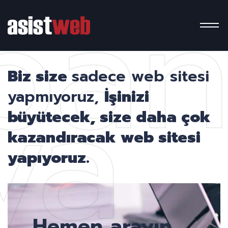
pa
ya
Biz size
sadece web sitesi
yapmıyoruz,
İşinizi
büyütecek, size daha çok
kazandıracak web sitesi
yapıyoruz.
Hemen arayın