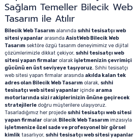
Sağlam Temeller Bilecik Web
Tasarım ile Atılır
Bilecik Web Tasarım
alanında
sıhhi tesisatçı web
sitesi yapanlar
arasında
AsistWeb Bilecik Web
Tasarım
sektöre özgü tasarım deneyimimiz ve dijital
çözümlerimizle dikkat çekiyor,
sıhhi tesisatçı web
sitesi yapan firmalar
olarak
işletmenizin çevrimiçi
gücünü en üst seviyeye taşıyoruz
. Sıhhi tesisatçı
web sitesi yapan firmalar arasında
akılda kalan tek
adres olan Bilecik Web Tasarım
olarak,
sıhhi
tesisatçı web sitesi yapanlar
içinde
arama
motorlarında sizi rakiplerinizin önüne geçirecek
stratejilerle
doğru müşterilere ulaşıyoruz.
Tasarladığımız her projede
sıhhi tesisatçı web sitesi
yapan firmalar
olarak
Bilecik Web Tasarım
imzasıyla
işletmenize özel sade ve profesyonel bir görsel
kimlik
tasarlıyor,
sıhhi tesisatçı web sitesi yapanlar