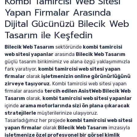
Kombi Tamircisi Web Sitesi
Yapan Firmalar Arasında
Dijital Gücünüzü Bilecik Web
Tasarım ile Keşfedin
Bilecik Web Tasarım
sektöründe
kombi tamircisi
web sitesi yapanlar
arasında
Bilecik Web Tasarım
güçlü tasarım birikimimiz ve alana özgü yaklaşımımızla
fark yaratıyor,
kombi tamircisi web sitesi yapan
firmalar
olarak
işletmenizin online görünürlüğünü
zirveye taşıyoruz
. Kombi tamircisi web sitesi yapan
firmalar arasında
tercih edilen AsistWeb Bilecik Web
Tasarım
olarak,
kombi tamircisi web sitesi yapanlar
içinde
arama motorlarında sizi ön plana çıkaracak
stratejilerle
müşterilerinize ulaşıyoruz.
Tasarladığımız her projede
kombi tamircisi web sitesi
yapan firmalar
olarak
Bilecik Web Tasarım
imzasıyla
işletmenize özel profesyonel bir görsel kimlik