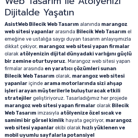
Web Tasarım ile Atölyenizi
Dijitalde Yaşatın
AsistWeb Bilecik Web Tasarım
alanında
marangoz
web sitesi yapanlar
arasında
Bilecik Web Tasarım
el
emeğine ve ustalığa saygı duyan tasarım anlayışımızla
dikkat çekiyor,
marangoz web sitesi yapan firmalar
olarak
atölyenizin dijital dünyadaki varlığını güçlü
bir zemine oturtuyoruz
. Marangoz web sitesi yapan
firmalar arasında
en yaratıcı çözümleri sunan
Bilecik Web Tasarım
olarak,
marangoz web sitesi
yapanlar
içinde
arama motorlarında sizi ahşap
işleri arayan müşterilerle buluşturacak etkili
stratejiler
geliştiriyoruz. Tasarladığımız her projede
marangoz web sitesi yapan firmalar
olarak
Bilecik
Web Tasarım
imzasıyla
atölyenize özel sıcak ve
samimi bir görsel kimlik
hayata geçiriyor,
marangoz
web sitesi yapanlar
ekibi olarak
hızlı yüklenen ve
mobil uyumlu sayfalarla potansiyel