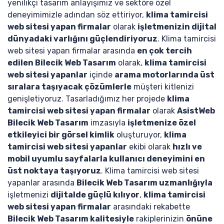
yenilikçi tasarım anlayışımız ve sektöre özel
deneyimimizle adından söz ettiriyor,
klima tamircisi
web sitesi yapan firmalar
olarak
işletmenizin dijital
dünyadaki varlığını güçlendiriyoruz
. Klima tamircisi
web sitesi yapan firmalar arasında
en çok tercih
edilen Bilecik Web Tasarım
olarak,
klima tamircisi
web sitesi yapanlar
içinde
arama motorlarında üst
sıralara taşıyacak çözümlerle
müşteri kitlenizi
genişletiyoruz. Tasarladığımız her projede
klima
tamircisi web sitesi yapan firmalar
olarak
AsistWeb
Bilecik Web Tasarım
imzasıyla
işletmenize özel
etkileyici bir görsel kimlik
oluşturuyor,
klima
tamircisi web sitesi yapanlar
ekibi olarak
hızlı ve
mobil uyumlu sayfalarla kullanıcı deneyimini en
üst noktaya taşıyoruz
. Klima tamircisi web sitesi
yapanlar arasında
Bilecik Web Tasarım uzmanlığıyla
işletmenizi
dijitalde güçlü kılıyor
,
klima tamircisi
web sitesi yapan firmalar
arasındaki rekabette
Bilecik Web Tasarım kalitesiyle
rakiplerinizin
önüne