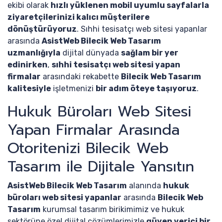
ekibi olarak
hızlı yüklenen mobil uyumlu sayfalarla
ziyaretçilerinizi kalıcı müşterilere
dönüştürüyoruz
. Sıhhi tesisatçı web sitesi yapanlar
arasında
AsistWeb Bilecik Web Tasarım
uzmanlığıyla
dijital dünyada
sağlam bir yer
edinirken
,
sıhhi tesisatçı web sitesi yapan
firmalar
arasındaki rekabette
Bilecik Web Tasarım
kalitesiyle
işletmenizi
bir adım öteye taşıyoruz
.
Hukuk Büroları Web Sitesi
Yapan Firmalar Arasında
Otoritenizi Bilecik Web
Tasarım ile Dijitale Yansıtın
AsistWeb Bilecik Web Tasarım
alanında
hukuk
büroları web sitesi yapanlar
arasında
Bilecik Web
Tasarım
kurumsal tasarım birikimimiz ve hukuk
sektörüne özel dijital çözümlerimizle
güven verici bir