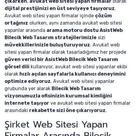
çıkarken
,
avukat web sitesi yapan firmalar
olarak
dijital prestijinizi en üst seviyeye taşıyoruz
.
Avukat web sitesi yapan firmalar içinde
çözüm
ortağınız
olurken, aynı zamanda avukat web sitesi
yapanlar arasında
arama motoru dostu AsistWeb
Bilecik Web Tasarım stratejilerimizle
sizi
müvekkillerinizle buluşturuyoruz
. Avukat web
sitesi yapan firmalar olarak tasarladığımız her projede
güven verici bir AsistWeb Bilecik Web Tasarım
görsel dili
kullanıyor, avukat web sitesi yapanlar ekibi
olarak
hızlı açılan sayfalarla kullanıcı deneyimini
optimize ediyoruz
. Avukat web sitesi yapanlar
grubunda yer alarak
Bilecik Web Tasarım
vizyonumuzla ofisinizin kurumsal kimliğini
internete taşıyor
ve avukat web sitesi yapan firmalar
arasındaki
rekabette sizi öne çıkarıyoruz
.
Şirket Web Sitesi Yapan
Firmalar Arasında Bilecik