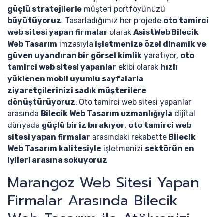
güçlü stratejilerle
müşteri portföyünüzü
büyütüyoruz
. Tasarladığımız her projede
oto tamirci
web sitesi yapan firmalar
olarak
AsistWeb Bilecik
Web Tasarım
imzasıyla
işletmenize özel dinamik ve
güven uyandıran bir görsel kimlik
yaratıyor,
oto
tamirci web sitesi yapanlar
ekibi olarak
hızlı
yüklenen mobil uyumlu sayfalarla
ziyaretçilerinizi sadık müşterilere
dönüştürüyoruz
. Oto tamirci web sitesi yapanlar
arasında
Bilecik Web Tasarım uzmanlığıyla
dijital
dünyada
güçlü bir iz bırakıyor
,
oto tamirci web
sitesi yapan firmalar
arasındaki rekabette
Bilecik
Web Tasarım kalitesiyle
işletmenizi
sektörün en
iyileri arasına sokuyoruz
.
Marangoz Web Sitesi Yapan
Firmalar Arasında Bilecik