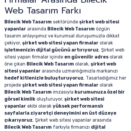
Web Tasarım Farkı
Bilecik Web Tasarım
sektöründe
şirket web sitesi
yapanlar
arasında
Bilecik Web Tasarım
özgün
tasarım anlayışımız ve kurumsal duruşumuzla dikkat
çekiyor,
şirket web sitesi yapan firmalar
olarak
işletmenizin dijital gücünü artırıyoruz
. Şirket web
sitesi yapan firmalar içinde
en güvenilir adres
olarak
öne çıkan
Bilecik Web Tasarım
olarak,
şirket web
sitesi yapanlar
arasında uzmanlığımızla markanızı
hedef kitlenizle buluşturuyoruz
. Tasarladığımız her
projede
şirket web sitesi yapan firmalar
olarak
Bilecik Web Tasarım
imzasıyla
kurumunuza özel bir
görsel kimlik
oluşturuyor,
şirket web sitesi
yapanlar
ekibi olarak
yüksek performanslı
sayfalarla ziyaretçi deneyimini en üst düzeye
çıkarıyoruz
. Şirket web sitesi yapanlar arasında
Bilecik Web Tasarım
farkıyla firmanızı
dijital