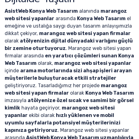
AsistWeb Konya Web Tasarım
alanında
marangoz
web sitesi yapanlar
arasında
Konya Web Tasarım
el
emeğine ve ustalığa saygı duyan tasarım anlayışımızla
dikkat çekiyor,
marangoz web sitesi yapan firmalar
olarak
atölyenizin dijital dünyadaki varlığını güçlü
bir zemine oturtuyoruz
. Marangoz web sitesi yapan
firmalar arasında
en yaratıcı çözümleri sunan Konya
Web Tasarım
olarak,
marangoz web sitesi yapanlar
içinde
arama motorlarında sizi ahşap işleri arayan
müşterilerle buluşturacak etkili stratejiler
geliştiriyoruz. Tasarladığımız her projede
marangoz
web sitesi yapan firmalar
olarak
Konya Web Tasarım
imzasıyla
atölyenize özel sıcak ve samimi bir görsel
kimlik
hayata geçiriyor,
marangoz web sitesi
yapanlar
ekibi olarak
hızlı yüklenen ve mobil
uyumlu sayfalarla potansiyel müşterilerinizi
kapınıza getiriyoruz
. Marangoz web sitesi yapanlar
arasında
AsistWeb Konya Web Tasarım uzmanlığıyla