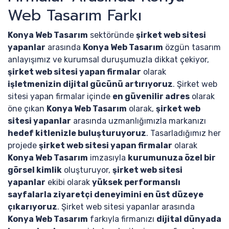
Web Tasarım Farkı
Konya Web Tasarım
sektöründe
şirket web sitesi
yapanlar
arasında
Konya Web Tasarım
özgün tasarım
anlayışımız ve kurumsal duruşumuzla dikkat çekiyor,
şirket web sitesi yapan firmalar
olarak
işletmenizin dijital gücünü artırıyoruz
. Şirket web
sitesi yapan firmalar içinde
en güvenilir adres
olarak
öne çıkan
Konya Web Tasarım
olarak,
şirket web
sitesi yapanlar
arasında uzmanlığımızla markanızı
hedef kitlenizle buluşturuyoruz
. Tasarladığımız her
projede
şirket web sitesi yapan firmalar
olarak
Konya Web Tasarım
imzasıyla
kurumunuza özel bir
görsel kimlik
oluşturuyor,
şirket web sitesi
yapanlar
ekibi olarak
yüksek performanslı
sayfalarla ziyaretçi deneyimini en üst düzeye
çıkarıyoruz
. Şirket web sitesi yapanlar arasında
Konya Web Tasarım
farkıyla firmanızı
dijital dünyada