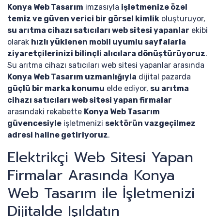
Konya Web Tasarım
imzasıyla
işletmenize özel
temiz ve güven verici bir görsel kimlik
oluşturuyor,
su arıtma cihazı satıcıları web sitesi yapanlar
ekibi
olarak
hızlı yüklenen mobil uyumlu sayfalarla
ziyaretçilerinizi bilinçli alıcılara dönüştürüyoruz
.
Su arıtma cihazı satıcıları web sitesi yapanlar arasında
Konya Web Tasarım uzmanlığıyla
dijital pazarda
güçlü bir marka konumu
elde ediyor,
su arıtma
cihazı satıcıları web sitesi yapan firmalar
arasındaki rekabette
Konya Web Tasarım
güvencesiyle
işletmenizi
sektörün vazgeçilmez
adresi haline getiriyoruz
.
Elektrikçi Web Sitesi Yapan
Firmalar Arasında Konya
Web Tasarım ile İşletmenizi
Dijitalde Işıldatın