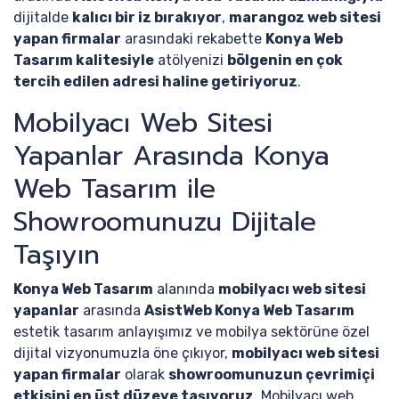
dijitalde
kalıcı bir iz bırakıyor
,
marangoz web sitesi
yapan firmalar
arasındaki rekabette
Konya Web
Tasarım kalitesiyle
atölyenizi
bölgenin en çok
tercih edilen adresi haline getiriyoruz
.
Mobilyacı Web Sitesi
Yapanlar Arasında Konya
Web Tasarım ile
Showroomunuzu Dijitale
Taşıyın
Konya Web Tasarım
alanında
mobilyacı web sitesi
yapanlar
arasında
AsistWeb Konya Web Tasarım
estetik tasarım anlayışımız ve mobilya sektörüne özel
dijital vizyonumuzla öne çıkıyor,
mobilyacı web sitesi
yapan firmalar
olarak
showroomunuzun çevrimiçi
etkisini en üst düzeye taşıyoruz
. Mobilyacı web