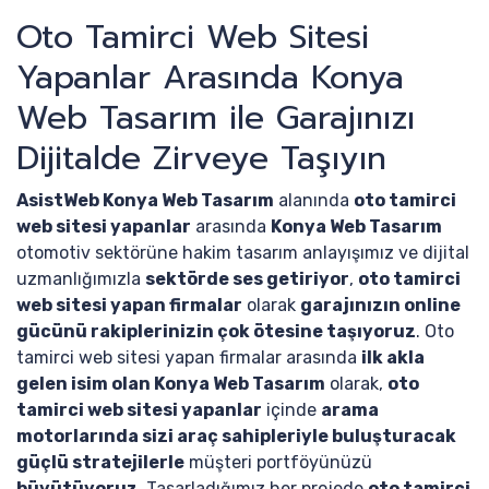
Oto Tamirci Web Sitesi
Yapanlar Arasında Konya
Web Tasarım ile Garajınızı
Dijitalde Zirveye Taşıyın
AsistWeb Konya Web Tasarım
alanında
oto tamirci
web sitesi yapanlar
arasında
Konya Web Tasarım
otomotiv sektörüne hakim tasarım anlayışımız ve dijital
uzmanlığımızla
sektörde ses getiriyor
,
oto tamirci
web sitesi yapan firmalar
olarak
garajınızın online
gücünü rakiplerinizin çok ötesine taşıyoruz
. Oto
tamirci web sitesi yapan firmalar arasında
ilk akla
gelen isim olan Konya Web Tasarım
olarak,
oto
tamirci web sitesi yapanlar
içinde
arama
motorlarında sizi araç sahipleriyle buluşturacak
güçlü stratejilerle
müşteri portföyünüzü
büyütüyoruz
. Tasarladığımız her projede
oto tamirci