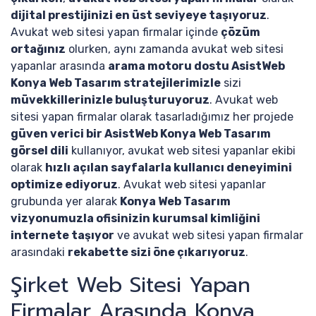
dijital prestijinizi en üst seviyeye taşıyoruz
.
Avukat web sitesi yapan firmalar içinde
çözüm
ortağınız
olurken, aynı zamanda avukat web sitesi
yapanlar arasında
arama motoru dostu AsistWeb
Konya Web Tasarım stratejilerimizle
sizi
müvekkillerinizle buluşturuyoruz
. Avukat web
sitesi yapan firmalar olarak tasarladığımız her projede
güven verici bir AsistWeb Konya Web Tasarım
görsel dili
kullanıyor, avukat web sitesi yapanlar ekibi
olarak
hızlı açılan sayfalarla kullanıcı deneyimini
optimize ediyoruz
. Avukat web sitesi yapanlar
grubunda yer alarak
Konya Web Tasarım
vizyonumuzla ofisinizin kurumsal kimliğini
internete taşıyor
ve avukat web sitesi yapan firmalar
arasındaki
rekabette sizi öne çıkarıyoruz
.
Şirket Web Sitesi Yapan
Firmalar Arasında Konya