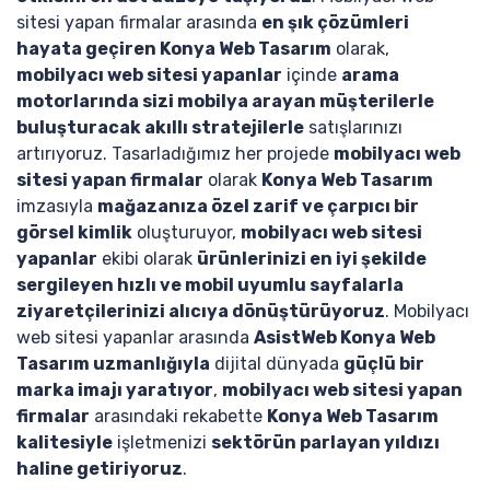
sitesi yapan firmalar arasında
en şık çözümleri
hayata geçiren Konya Web Tasarım
olarak,
mobilyacı web sitesi yapanlar
içinde
arama
motorlarında sizi mobilya arayan müşterilerle
buluşturacak akıllı stratejilerle
satışlarınızı
artırıyoruz. Tasarladığımız her projede
mobilyacı web
sitesi yapan firmalar
olarak
Konya Web Tasarım
imzasıyla
mağazanıza özel zarif ve çarpıcı bir
görsel kimlik
oluşturuyor,
mobilyacı web sitesi
yapanlar
ekibi olarak
ürünlerinizi en iyi şekilde
sergileyen hızlı ve mobil uyumlu sayfalarla
ziyaretçilerinizi alıcıya dönüştürüyoruz
. Mobilyacı
web sitesi yapanlar arasında
AsistWeb Konya Web
Tasarım uzmanlığıyla
dijital dünyada
güçlü bir
marka imajı yaratıyor
,
mobilyacı web sitesi yapan
firmalar
arasındaki rekabette
Konya Web Tasarım
kalitesiyle
işletmenizi
sektörün parlayan yıldızı
haline getiriyoruz
.