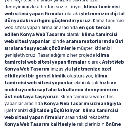
deneyimimizle adından söz ettiriyor,
klima tamircisi
web sitesi yapan firmalar
olarak
işletmenizin dijital
dünyadaki varlığını güçlendiriyoruz
. Klima tamircisi
web sitesi yapan firmalar arasında
en çok tercih
edilen Konya Web Tasarım
olarak,
klima tamircisi
web sitesi yapanlar
içinde
arama motorlarında üst
sıralara taşıyacak çözümlerle
müşteri kitlenizi
genişletiyoruz. Tasarladığımız her projede
klima
tamircisi web sitesi yapan firmalar
olarak
AsistWeb
Konya Web Tasarım
imzasıyla
işletmenize özel
etkileyici bir görsel kimlik
oluşturuyor,
klima
tamircisi web sitesi yapanlar
ekibi olarak
hızlı ve
mobil uyumlu sayfalarla kullanıcı deneyimini en
üst noktaya taşıyoruz
. Klima tamircisi web sitesi
yapanlar arasında
Konya Web Tasarım uzmanlığıyla
işletmenizi
dijitalde güçlü kılıyor
,
klima tamircisi
web sitesi yapan firmalar
arasındaki rekabette
Konya Web Tasarım kalitesiyle
rakiplerinizin
önüne