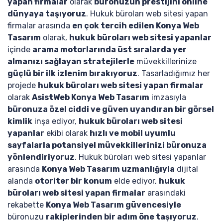
yapan firmalar
olarak
büronuzun prestijini online
dünyaya taşıyoruz
. Hukuk büroları web sitesi yapan
firmalar arasında
en çok tercih edilen Konya Web
Tasarım
olarak,
hukuk büroları web sitesi yapanlar
içinde
arama motorlarında üst sıralarda yer
almanızı sağlayan stratejilerle
müvekkillerinize
güçlü bir ilk izlenim bırakıyoruz
. Tasarladığımız her
projede
hukuk büroları web sitesi yapan firmalar
olarak
AsistWeb Konya Web Tasarım
imzasıyla
büronuza özel ciddi ve güven uyandıran bir görsel
kimlik
inşa ediyor,
hukuk büroları web sitesi
yapanlar
ekibi olarak
hızlı ve mobil uyumlu
sayfalarla potansiyel müvekkillerinizi büronuza
yönlendiriyoruz
. Hukuk büroları web sitesi yapanlar
arasında
Konya Web Tasarım uzmanlığıyla
dijital
alanda
otoriter bir konum
elde ediyor,
hukuk
büroları web sitesi yapan firmalar
arasındaki
rekabette
Konya Web Tasarım güvencesiyle
büronuzu
rakiplerinden bir adım öne taşıyoruz
.