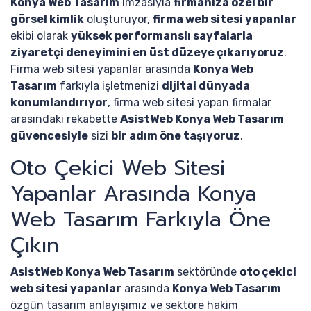
Konya Web Tasarım
imzasıyla
firmanıza özel bir
görsel kimlik
oluşturuyor,
firma web sitesi yapanlar
ekibi olarak
yüksek performanslı sayfalarla
ziyaretçi deneyimini en üst düzeye çıkarıyoruz
.
Firma web sitesi yapanlar arasında
Konya Web
Tasarım
farkıyla işletmenizi
dijital dünyada
konumlandırıyor
, firma web sitesi yapan firmalar
arasındaki rekabette
AsistWeb Konya Web Tasarım
güvencesiyle
sizi
bir adım öne taşıyoruz
.
Oto Çekici Web Sitesi
Yapanlar Arasında Konya
Web Tasarım Farkıyla Öne
Çıkın
AsistWeb Konya Web Tasarım
sektöründe
oto çekici
web sitesi yapanlar
arasında
Konya Web Tasarım
özgün tasarım anlayışımız ve sektöre hakim