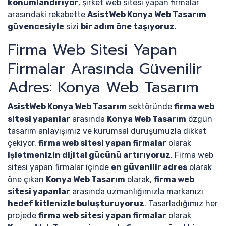
konumlandırıyor
, şirket web sitesi yapan firmalar
arasındaki rekabette
AsistWeb Konya Web Tasarım
güvencesiyle
sizi
bir adım öne taşıyoruz
.
Firma Web Sitesi Yapan
Firmalar Arasında Güvenilir
Adres: Konya Web Tasarım
AsistWeb Konya Web Tasarım
sektöründe
firma web
sitesi yapanlar
arasında
Konya Web Tasarım
özgün
tasarım anlayışımız ve kurumsal duruşumuzla dikkat
çekiyor,
firma web sitesi yapan firmalar
olarak
işletmenizin dijital gücünü artırıyoruz
. Firma web
sitesi yapan firmalar içinde
en güvenilir adres
olarak
öne çıkan
Konya Web Tasarım
olarak,
firma web
sitesi yapanlar
arasında uzmanlığımızla markanızı
hedef kitlenizle buluşturuyoruz
. Tasarladığımız her
projede
firma web sitesi yapan firmalar
olarak