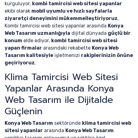
kurguluyor,
kombi tamircisi web sitesi yapanlar
ekibi olarak
mobil uyumlu ve hızlı sayfalarla
ziyaretçi deneyimini mükemmelleştiriyoruz
.
Kombi tamircisi web sitesi yapanlar arasında
Konya
Web Tasarım uzmanlığıyla
dijital dünyada
güçlü bir
konum
elde ediyor,
kombi tamircisi web sitesi
yapan firmalar
arasındaki rekabette
Konya Web
Tasarım kalitesiyle
işletmenizi
rakiplerinizin önüne
geçiriyoruz
.
Klima Tamircisi Web Sitesi
Yapanlar Arasında Konya
Web Tasarım ile Dijitalde
Güçlenin
Konya Web Tasarım
sektöründe
klima tamircisi web
sitesi yapanlar
arasında
Konya Web Tasarım
yenilikçi tasarım anlayışımız ve sektöre özel