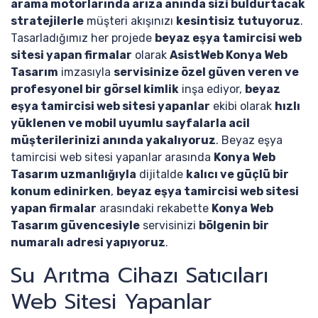
arama motorlarında arıza anında sizi buldurtacak
stratejilerle
müşteri akışınızı
kesintisiz tutuyoruz
.
Tasarladığımız her projede
beyaz eşya tamircisi web
sitesi yapan firmalar
olarak
AsistWeb Konya Web
Tasarım
imzasıyla
servisinize özel güven veren ve
profesyonel bir görsel kimlik
inşa ediyor,
beyaz
eşya tamircisi web sitesi yapanlar
ekibi olarak
hızlı
yüklenen ve mobil uyumlu sayfalarla acil
müşterilerinizi anında yakalıyoruz
. Beyaz eşya
tamircisi web sitesi yapanlar arasında
Konya Web
Tasarım uzmanlığıyla
dijitalde
kalıcı ve güçlü bir
konum edinirken
,
beyaz eşya tamircisi web sitesi
yapan firmalar
arasındaki rekabette
Konya Web
Tasarım güvencesiyle
servisinizi
bölgenin bir
numaralı adresi yapıyoruz
.
Su Arıtma Cihazı Satıcıları
Web Sitesi Yapanlar