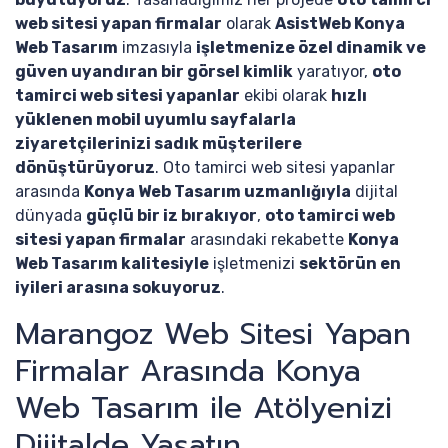
web sitesi yapan firmalar
olarak
AsistWeb Konya
Web Tasarım
imzasıyla
işletmenize özel dinamik ve
güven uyandıran bir görsel kimlik
yaratıyor,
oto
tamirci web sitesi yapanlar
ekibi olarak
hızlı
yüklenen mobil uyumlu sayfalarla
ziyaretçilerinizi sadık müşterilere
dönüştürüyoruz
. Oto tamirci web sitesi yapanlar
arasında
Konya Web Tasarım uzmanlığıyla
dijital
dünyada
güçlü bir iz bırakıyor
,
oto tamirci web
sitesi yapan firmalar
arasındaki rekabette
Konya
Web Tasarım kalitesiyle
işletmenizi
sektörün en
iyileri arasına sokuyoruz
.
Marangoz Web Sitesi Yapan
Firmalar Arasında Konya
Web Tasarım ile Atölyenizi
Dijitalde Yaşatın