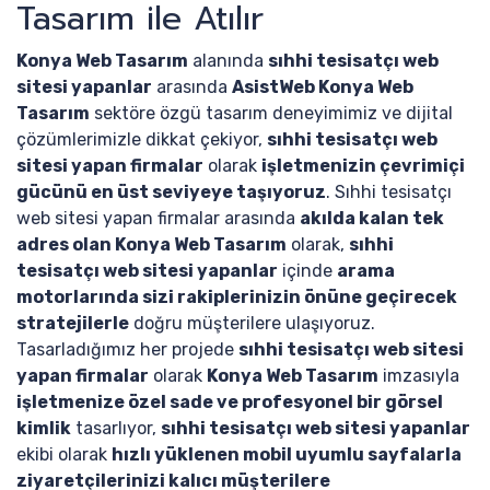
Tasarım ile Atılır
Konya Web Tasarım
alanında
sıhhi tesisatçı web
sitesi yapanlar
arasında
AsistWeb Konya Web
Tasarım
sektöre özgü tasarım deneyimimiz ve dijital
çözümlerimizle dikkat çekiyor,
sıhhi tesisatçı web
sitesi yapan firmalar
olarak
işletmenizin çevrimiçi
gücünü en üst seviyeye taşıyoruz
. Sıhhi tesisatçı
web sitesi yapan firmalar arasında
akılda kalan tek
adres olan Konya Web Tasarım
olarak,
sıhhi
tesisatçı web sitesi yapanlar
içinde
arama
motorlarında sizi rakiplerinizin önüne geçirecek
stratejilerle
doğru müşterilere ulaşıyoruz.
Tasarladığımız her projede
sıhhi tesisatçı web sitesi
yapan firmalar
olarak
Konya Web Tasarım
imzasıyla
işletmenize özel sade ve profesyonel bir görsel
kimlik
tasarlıyor,
sıhhi tesisatçı web sitesi yapanlar
ekibi olarak
hızlı yüklenen mobil uyumlu sayfalarla
ziyaretçilerinizi kalıcı müşterilere