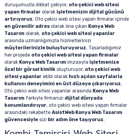
duruşumuzla dikkat çekiyor,
oto çekici web sitesi
yapan firmalar
olarak
işletmenizin dijital gücünü
artırıyoruz
. Oto çekici web sitesi yapan firmalar içinde
en güvenilir adres
olarak öne çıkan
Konya Web
Tasarım
olarak,
oto çekici web sitesi yapanlar
arasında uzmanlığımızla hizmetlerinizi
müşterilerinizle buluşturuyoruz
. Tasarladığımız
her projede
oto çekici web sitesi yapan firmalar
olarak
Konya Web Tasarım
imzasıyla
işletmenize
özel bir görsel kimlik
oluşturuyor,
oto çekici web
sitesi yapanlar
ekibi olarak
hızlı açılan sayfalarla
kullanıcı deneyimini en üst düzeye çıkarıyoruz
.
Oto çekici web sitesi yapanlar arasında
Konya Web
Tasarım
farkıyla firmanızı
dijital dünyada
konumlandırıyor
, oto çekici web sitesi yapan firmalar
arasındaki rekabette
AsistWeb Konya Web Tasarım
güvencesiyle
sizi
bir adım öne taşıyoruz
.
Kombi Tamircisi Web Sitesi