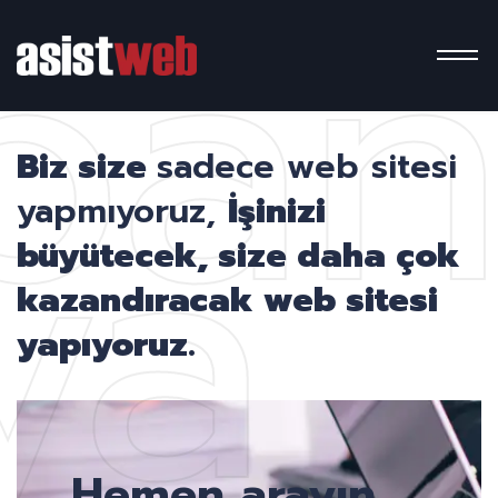
pa
ya
Biz size
sadece web sitesi
yapmıyoruz,
İşinizi
büyütecek, size daha çok
kazandıracak web sitesi
yapıyoruz.
Hemen arayın