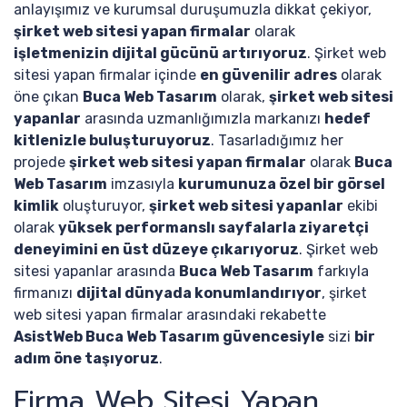
anlayışımız ve kurumsal duruşumuzla dikkat çekiyor,
şirket web sitesi yapan firmalar
olarak
işletmenizin dijital gücünü artırıyoruz
. Şirket web
sitesi yapan firmalar içinde
en güvenilir adres
olarak
öne çıkan
Buca Web Tasarım
olarak,
şirket web sitesi
yapanlar
arasında uzmanlığımızla markanızı
hedef
kitlenizle buluşturuyoruz
. Tasarladığımız her
projede
şirket web sitesi yapan firmalar
olarak
Buca
Web Tasarım
imzasıyla
kurumunuza özel bir görsel
kimlik
oluşturuyor,
şirket web sitesi yapanlar
ekibi
olarak
yüksek performanslı sayfalarla ziyaretçi
deneyimini en üst düzeye çıkarıyoruz
. Şirket web
sitesi yapanlar arasında
Buca Web Tasarım
farkıyla
firmanızı
dijital dünyada konumlandırıyor
, şirket
web sitesi yapan firmalar arasındaki rekabette
AsistWeb Buca Web Tasarım güvencesiyle
sizi
bir
adım öne taşıyoruz
.
Firma Web Sitesi Yapan