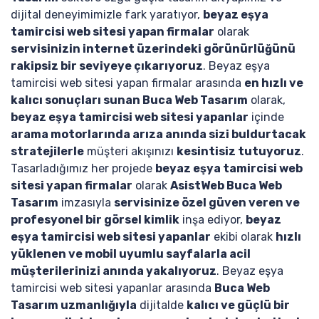
dijital deneyimimizle fark yaratıyor,
beyaz eşya
tamircisi web sitesi yapan firmalar
olarak
servisinizin internet üzerindeki görünürlüğünü
rakipsiz bir seviyeye çıkarıyoruz
. Beyaz eşya
tamircisi web sitesi yapan firmalar arasında
en hızlı ve
kalıcı sonuçları sunan Buca Web Tasarım
olarak,
beyaz eşya tamircisi web sitesi yapanlar
içinde
arama motorlarında arıza anında sizi buldurtacak
stratejilerle
müşteri akışınızı
kesintisiz tutuyoruz
.
Tasarladığımız her projede
beyaz eşya tamircisi web
sitesi yapan firmalar
olarak
AsistWeb Buca Web
Tasarım
imzasıyla
servisinize özel güven veren ve
profesyonel bir görsel kimlik
inşa ediyor,
beyaz
eşya tamircisi web sitesi yapanlar
ekibi olarak
hızlı
yüklenen ve mobil uyumlu sayfalarla acil
müşterilerinizi anında yakalıyoruz
. Beyaz eşya
tamircisi web sitesi yapanlar arasında
Buca Web
Tasarım uzmanlığıyla
dijitalde
kalıcı ve güçlü bir