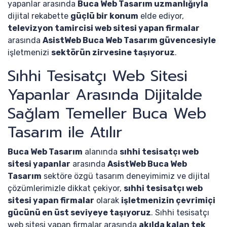
yapanlar arasında
Buca Web Tasarım uzmanlığıyla
dijital rekabette
güçlü bir konum
elde ediyor,
televizyon tamircisi web sitesi yapan firmalar
arasında
AsistWeb Buca Web Tasarım güvencesiyle
işletmenizi
sektörün zirvesine taşıyoruz
.
Sıhhi Tesisatçı Web Sitesi
Yapanlar Arasında Dijitalde
Sağlam Temeller Buca Web
Tasarım ile Atılır
Buca Web Tasarım
alanında
sıhhi tesisatçı web
sitesi yapanlar
arasında
AsistWeb Buca Web
Tasarım
sektöre özgü tasarım deneyimimiz ve dijital
çözümlerimizle dikkat çekiyor,
sıhhi tesisatçı web
sitesi yapan firmalar
olarak
işletmenizin çevrimiçi
gücünü en üst seviyeye taşıyoruz
. Sıhhi tesisatçı
web sitesi yapan firmalar arasında
akılda kalan tek