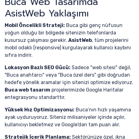
Buca Web Tasarımda
AsistWeb Yaklaşımı
Mobil Öncelikli Strateji:
Buca gibi genç nüfusun
yoğun olduğu bir bölgede sitenizin telefonlarda
kusursuz çalışması gerekir.
AsistWeb
, tüm projelerini
mobil odaklı (responsive) kurgulayarak kullanıcı kaybını
sıfıra indirir.
Lokasyon Bazlı SEO Gücü:
Sadece "web sitesi" değil,
"Buca anahtarcı" veya "Buca özel ders" gibi doğrudan
hedefe yönelik aramalar için sitenizi optimize ediyoruz.
Buca web tasarım
projelerimizde Google Haritalar
entegrasyonu standarttır.
Yüksek Hız Optimizasyonu:
Buca’nın hızlı yaşamına
ayak uyduruyoruz. Siteniz milisaniyeler içinde açılır,
kullanıcıyı bekletmez ve Google'dan tam puan alır.
Stratejik İçerik Planlama:
Sektörünüze özel, ikna