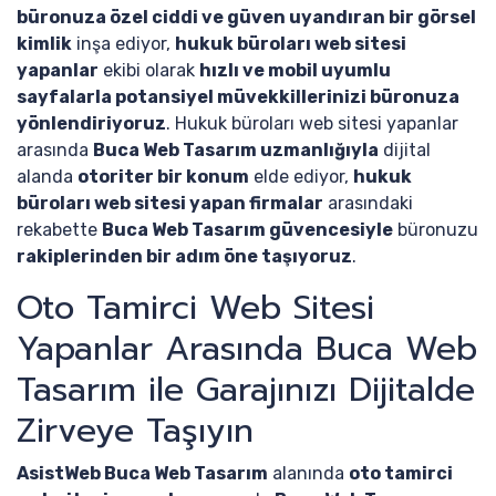
büronuza özel ciddi ve güven uyandıran bir görsel
kimlik
inşa ediyor,
hukuk büroları web sitesi
yapanlar
ekibi olarak
hızlı ve mobil uyumlu
sayfalarla potansiyel müvekkillerinizi büronuza
yönlendiriyoruz
. Hukuk büroları web sitesi yapanlar
arasında
Buca Web Tasarım uzmanlığıyla
dijital
alanda
otoriter bir konum
elde ediyor,
hukuk
büroları web sitesi yapan firmalar
arasındaki
rekabette
Buca Web Tasarım güvencesiyle
büronuzu
rakiplerinden bir adım öne taşıyoruz
.
Oto Tamirci Web Sitesi
Yapanlar Arasında Buca Web
Tasarım ile Garajınızı Dijitalde
Zirveye Taşıyın
AsistWeb Buca Web Tasarım
alanında
oto tamirci