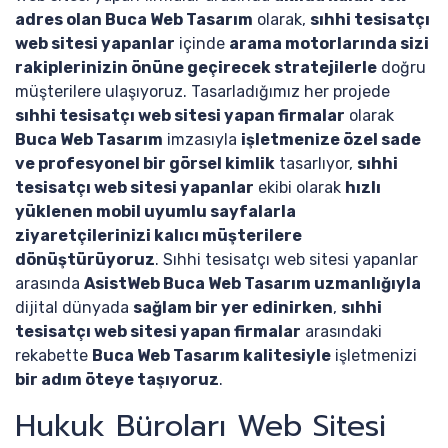
adres olan Buca Web Tasarım
olarak,
sıhhi tesisatçı
web sitesi yapanlar
içinde
arama motorlarında sizi
rakiplerinizin önüne geçirecek stratejilerle
doğru
müşterilere ulaşıyoruz. Tasarladığımız her projede
sıhhi tesisatçı web sitesi yapan firmalar
olarak
Buca Web Tasarım
imzasıyla
işletmenize özel sade
ve profesyonel bir görsel kimlik
tasarlıyor,
sıhhi
tesisatçı web sitesi yapanlar
ekibi olarak
hızlı
yüklenen mobil uyumlu sayfalarla
ziyaretçilerinizi kalıcı müşterilere
dönüştürüyoruz
. Sıhhi tesisatçı web sitesi yapanlar
arasında
AsistWeb Buca Web Tasarım uzmanlığıyla
dijital dünyada
sağlam bir yer edinirken
,
sıhhi
tesisatçı web sitesi yapan firmalar
arasındaki
rekabette
Buca Web Tasarım kalitesiyle
işletmenizi
bir adım öteye taşıyoruz
.
Hukuk Büroları Web Sitesi