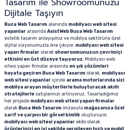
Tasarım ile Showroomunuzu
Dijitale Taşıyın
Buca Web Tasarım
alanında
mobilyacı web sitesi
yapanlar
arasında
AsistWeb Buca Web Tasarım
estetik tasarım anlayışımız ve mobilya sektörüne özel
dijital vizyonumuzla öne çıkıyor,
mobilyacı web sitesi
yapan firmalar
olarak
showroomunuzun çevrimiçi
etkisini en üst düzeye taşıyoruz
. Mobilyacı web
sitesi yapan firmalar arasında
en şık çözümleri
hayata geçiren Buca Web Tasarım
olarak,
mobilyacı
web sitesi yapanlar
içinde
arama motorlarında sizi
mobilya arayan müşterilerle buluşturacak akıllı
stratejilerle
satışlarınızı artırıyoruz. Tasarladığımız
her projede
mobilyacı web sitesi yapan firmalar
olarak
Buca Web Tasarım
imzasıyla
mağazanıza özel
zarif ve çarpıcı bir görsel kimlik
oluşturuyor,
mobilyacı web sitesi yapanlar
ekibi olarak
ürünlerinizi en iyi şekilde sergileyen hızlı ve mobil