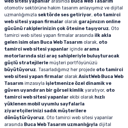
web sitesi yapanlar
arasında
Buca Web Tasarım
otomotiv sektörüne hakim tasarım anlayışımız ve dijital
uzmanlığımızla
sektörde ses getiriyor
,
oto tamirci
web sitesi yapan firmalar
olarak
garajınızın online
gücünü rakiplerinizin çok ötesine taşıyoruz
. Oto
tamirci web sitesi yapan firmalar arasında
ilk akla
gelen isim olan Buca Web Tasarım
olarak,
oto
tamirci web sitesi yapanlar
içinde
arama
motorlarında sizi araç sahipleriyle buluşturacak
güçlü stratejilerle
müşteri portföyünüzü
büyütüyoruz
. Tasarladığımız her projede
oto tamirci
web sitesi yapan firmalar
olarak
AsistWeb Buca Web
Tasarım
imzasıyla
işletmenize özel dinamik ve
güven uyandıran bir görsel kimlik
yaratıyor,
oto
tamirci web sitesi yapanlar
ekibi olarak
hızlı
yüklenen mobil uyumlu sayfalarla
ziyaretçilerinizi sadık müşterilere
dönüştürüyoruz
. Oto tamirci web sitesi yapanlar
arasında
Buca Web Tasarım uzmanlığıyla
dijital