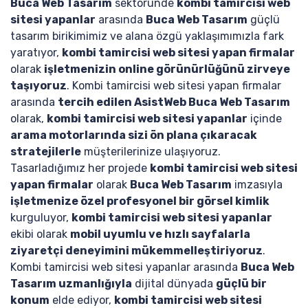
Buca Web Tasarım
sektöründe
kombi tamircisi web
sitesi yapanlar
arasında
Buca Web Tasarım
güçlü
tasarım birikimimiz ve alana özgü yaklaşımımızla fark
yaratıyor,
kombi tamircisi web sitesi yapan firmalar
olarak
işletmenizin online görünürlüğünü zirveye
taşıyoruz
. Kombi tamircisi web sitesi yapan firmalar
arasında
tercih edilen AsistWeb Buca Web Tasarım
olarak,
kombi tamircisi web sitesi yapanlar
içinde
arama motorlarında sizi ön plana çıkaracak
stratejilerle
müşterilerinize ulaşıyoruz.
Tasarladığımız her projede
kombi tamircisi web sitesi
yapan firmalar
olarak
Buca Web Tasarım
imzasıyla
işletmenize özel profesyonel bir görsel kimlik
kurguluyor,
kombi tamircisi web sitesi yapanlar
ekibi olarak
mobil uyumlu ve hızlı sayfalarla
ziyaretçi deneyimini mükemmelleştiriyoruz
.
Kombi tamircisi web sitesi yapanlar arasında
Buca Web
Tasarım uzmanlığıyla
dijital dünyada
güçlü bir
konum
elde ediyor,
kombi tamircisi web sitesi