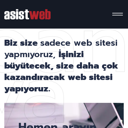
pa
ya
Biz size
sadece web sitesi
yapmıyoruz,
İşinizi
büyütecek, size daha çok
kazandıracak web sitesi
yapıyoruz.
Hemen arayın