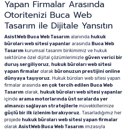
Yapan Firmalar Arasında
Otoritenizi Buca Web
Tasarım ile Dijitale Yansıtın
AsistWeb Buca Web Tasarım
alanında
hukuk
büroları web sitesi yapanlar
arasında
Buca Web
Tasarım
kurumsal tasarım birikimimiz ve hukuk
sektörüne özel dijital çözümlerimizle
güven verici bir
duruş sergiliyoruz
,
hukuk büroları web sitesi
yapan firmalar
olarak
büronuzun prestijini online
dünyaya taşıyoruz
. Hukuk büroları web sitesi yapan
firmalar arasında
en çok tercih edilen Buca Web
Tasarım
olarak,
hukuk büroları web sitesi yapanlar
içinde
arama motorlarında üst sıralarda yer
almanızı sağlayan stratejilerle
müvekkillerinize
güçlü bir ilk izlenim bırakıyoruz
. Tasarladığımız her
projede
hukuk büroları web sitesi yapan firmalar
olarak
AsistWeb Buca Web Tasarım
imzasıyla