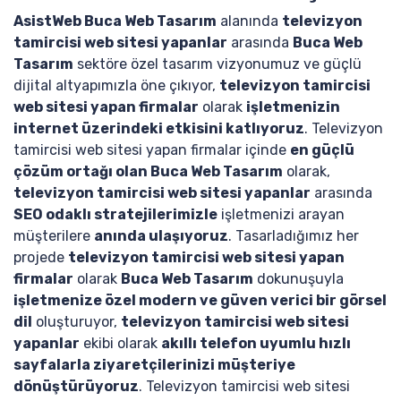
AsistWeb Buca Web Tasarım
alanında
televizyon
tamircisi web sitesi yapanlar
arasında
Buca Web
Tasarım
sektöre özel tasarım vizyonumuz ve güçlü
dijital altyapımızla öne çıkıyor,
televizyon tamircisi
web sitesi yapan firmalar
olarak
işletmenizin
internet üzerindeki etkisini katlıyoruz
. Televizyon
tamircisi web sitesi yapan firmalar içinde
en güçlü
çözüm ortağı olan Buca Web Tasarım
olarak,
televizyon tamircisi web sitesi yapanlar
arasında
SEO odaklı stratejilerimizle
işletmenizi arayan
müşterilere
anında ulaşıyoruz
. Tasarladığımız her
projede
televizyon tamircisi web sitesi yapan
firmalar
olarak
Buca Web Tasarım
dokunuşuyla
işletmenize özel modern ve güven verici bir görsel
dil
oluşturuyor,
televizyon tamircisi web sitesi
yapanlar
ekibi olarak
akıllı telefon uyumlu hızlı
sayfalarla ziyaretçilerinizi müşteriye
dönüştürüyoruz
. Televizyon tamircisi web sitesi