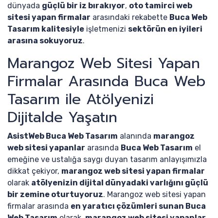
dünyada
güçlü bir iz bırakıyor
,
oto tamirci web
sitesi yapan firmalar
arasındaki rekabette
Buca Web
Tasarım kalitesiyle
işletmenizi
sektörün en iyileri
arasına sokuyoruz
.
Marangoz Web Sitesi Yapan
Firmalar Arasında Buca Web
Tasarım ile Atölyenizi
Dijitalde Yaşatın
AsistWeb Buca Web Tasarım
alanında
marangoz
web sitesi yapanlar
arasında
Buca Web Tasarım
el
emeğine ve ustalığa saygı duyan tasarım anlayışımızla
dikkat çekiyor,
marangoz web sitesi yapan firmalar
olarak
atölyenizin dijital dünyadaki varlığını güçlü
bir zemine oturtuyoruz
. Marangoz web sitesi yapan
firmalar arasında
en yaratıcı çözümleri sunan Buca
Web Tasarım
olarak,
marangoz web sitesi yapanlar