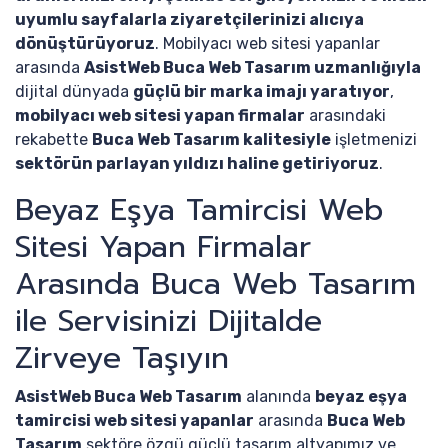
uyumlu sayfalarla ziyaretçilerinizi alıcıya
dönüştürüyoruz
. Mobilyacı web sitesi yapanlar
arasında
AsistWeb Buca Web Tasarım uzmanlığıyla
dijital dünyada
güçlü bir marka imajı yaratıyor
,
mobilyacı web sitesi yapan firmalar
arasındaki
rekabette
Buca Web Tasarım kalitesiyle
işletmenizi
sektörün parlayan yıldızı haline getiriyoruz
.
Beyaz Eşya Tamircisi Web
Sitesi Yapan Firmalar
Arasında Buca Web Tasarım
ile Servisinizi Dijitalde
Zirveye Taşıyın
AsistWeb Buca Web Tasarım
alanında
beyaz eşya
tamircisi web sitesi yapanlar
arasında
Buca Web
Tasarım
sektöre özgü güçlü tasarım altyapımız ve