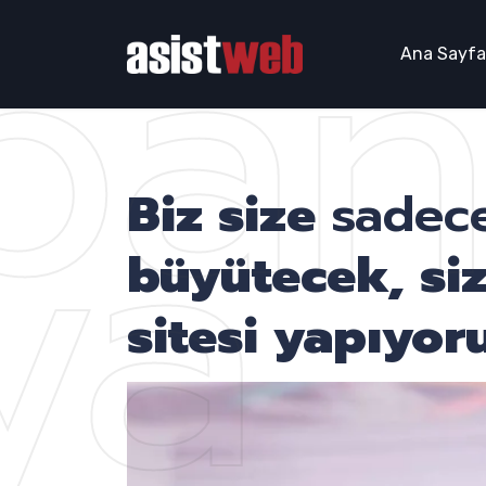
pa
Ana Sayfa
ya
Biz size
sadece
büyütecek, si
sitesi yapıyoru