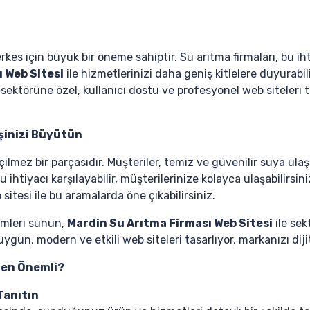
es için büyük bir öneme sahiptir. Su arıtma firmaları, bu ihti
 Web Sitesi
ile hizmetlerinizi daha geniş kitlelere duyurabili
sektörüne özel, kullanıcı dostu ve profesyonel web siteleri ta
İşinizi Büyütün
ilmez bir parçasıdır. Müşteriler, temiz ve güvenilir suya ulaşm
bu ihtiyacı karşılayabilir, müşterilerinize kolayca ulaşabilirsi
sitesi ile bu aramalarda öne çıkabilirsiniz.
temleri sunun,
Mardin Su Arıtma Firması Web Sitesi
ile sek
uygun, modern ve etkili web siteleri tasarlıyor, markanızı di
den Önemli?
Tanıtın