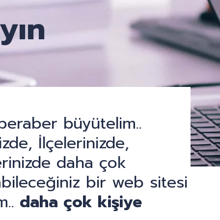
yın
i beraber büyütelim..
zde, İlçelerinizde,
rinizde daha çok
bileceğiniz bir web sitesi
m..
daha çok kişiye