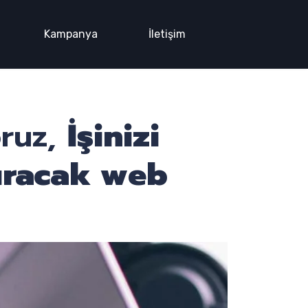
Kampanya
İletişim
oruz,
İşinizi
ıracak web