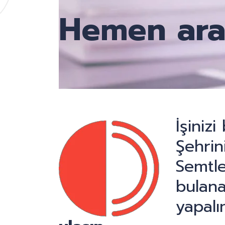
Hemen ara
İşiniz
Şehrini
Semtle
bulana
yapalı