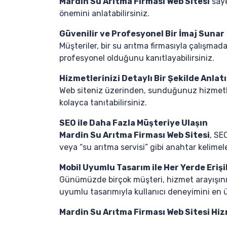
Mardin Su Arıtma Firması Web Sitesi
saye
önemini anlatabilirsiniz.
Güvenilir ve Profesyonel Bir İmaj Sunar
Müşteriler, bir su arıtma firmasıyla çalışma
profesyonel olduğunu kanıtlayabilirsiniz.
Hizmetlerinizi Detaylı Bir Şekilde Anlat
Web siteniz üzerinden, sunduğunuz hizmetleri 
kolayca tanıtabilirsiniz.
SEO ile Daha Fazla Müşteriye Ulaşın
Mardin Su Arıtma Firması Web Sitesi
, SE
veya “su arıtma servisi” gibi anahtar kelimele
Mobil Uyumlu Tasarım ile Her Yerde Erişil
Günümüzde birçok müşteri, hizmet arayışını 
uyumlu tasarımıyla kullanıcı deneyimini en ü
Mardin Su Arıtma Firması Web Sitesi Hi