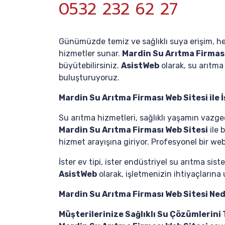
0532 232 62 27
Günümüzde temiz ve sağlıklı suya erişim, herk
hizmetler sunar.
Mardin Su Arıtma Firması
büyütebilirsiniz.
AsistWeb
olarak, su arıtma 
buluşturuyoruz.
Mardin Su Arıtma Firması Web Sitesi ile 
Su arıtma hizmetleri, sağlıklı yaşamın vazgeç
Mardin Su Arıtma Firması Web Sitesi
ile 
hizmet arayışına giriyor. Profesyonel bir web 
İster ev tipi, ister endüstriyel su arıtma sis
AsistWeb
olarak, işletmenizin ihtiyaçlarına 
Mardin Su Arıtma Firması Web Sitesi Ne
Müşterilerinize Sağlıklı Su Çözümlerini 