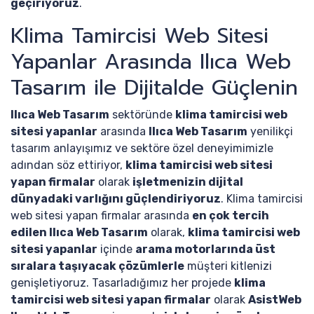
geçiriyoruz
.
Klima Tamircisi Web Sitesi
Yapanlar Arasında Ilıca Web
Tasarım ile Dijitalde Güçlenin
Ilıca Web Tasarım
sektöründe
klima tamircisi web
sitesi yapanlar
arasında
Ilıca Web Tasarım
yenilikçi
tasarım anlayışımız ve sektöre özel deneyimimizle
adından söz ettiriyor,
klima tamircisi web sitesi
yapan firmalar
olarak
işletmenizin dijital
dünyadaki varlığını güçlendiriyoruz
. Klima tamircisi
web sitesi yapan firmalar arasında
en çok tercih
edilen Ilıca Web Tasarım
olarak,
klima tamircisi web
sitesi yapanlar
içinde
arama motorlarında üst
sıralara taşıyacak çözümlerle
müşteri kitlenizi
genişletiyoruz. Tasarladığımız her projede
klima
tamircisi web sitesi yapan firmalar
olarak
AsistWeb