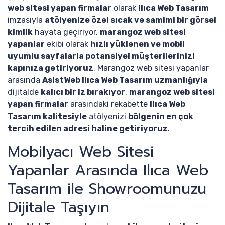
web sitesi yapan firmalar
olarak
Ilıca Web Tasarım
imzasıyla
atölyenize özel sıcak ve samimi bir görsel
kimlik
hayata geçiriyor,
marangoz web sitesi
yapanlar
ekibi olarak
hızlı yüklenen ve mobil
uyumlu sayfalarla potansiyel müşterilerinizi
kapınıza getiriyoruz
. Marangoz web sitesi yapanlar
arasında
AsistWeb Ilıca Web Tasarım uzmanlığıyla
dijitalde
kalıcı bir iz bırakıyor
,
marangoz web sitesi
yapan firmalar
arasındaki rekabette
Ilıca Web
Tasarım kalitesiyle
atölyenizi
bölgenin en çok
tercih edilen adresi haline getiriyoruz
.
Mobilyacı Web Sitesi
Yapanlar Arasında Ilıca Web
Tasarım ile Showroomunuzu
Dijitale Taşıyın