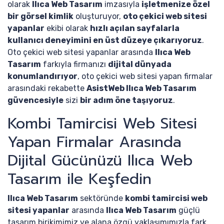
olarak
Ilıca Web Tasarım
imzasıyla
işletmenize özel
bir görsel kimlik
oluşturuyor,
oto çekici web sitesi
yapanlar
ekibi olarak
hızlı açılan sayfalarla
kullanıcı deneyimini en üst düzeye çıkarıyoruz
.
Oto çekici web sitesi yapanlar arasında
Ilıca Web
Tasarım
farkıyla firmanızı
dijital dünyada
konumlandırıyor
, oto çekici web sitesi yapan firmalar
arasındaki rekabette
AsistWeb Ilıca Web Tasarım
güvencesiyle
sizi
bir adım öne taşıyoruz
.
Kombi Tamircisi Web Sitesi
Yapan Firmalar Arasında
Dijital Gücünüzü Ilıca Web
Tasarım ile Keşfedin
Ilıca Web Tasarım
sektöründe
kombi tamircisi web
sitesi yapanlar
arasında
Ilıca Web Tasarım
güçlü
tasarım birikimimiz ve alana özgü yaklaşımımızla fark