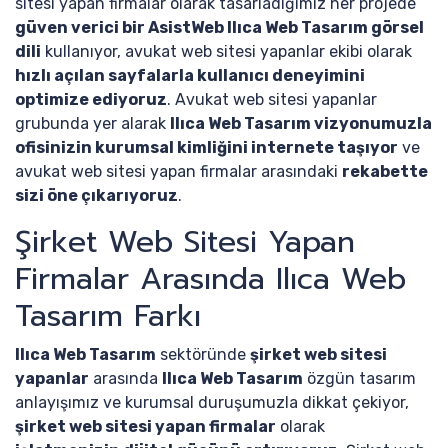
sitesi yapan firmalar olarak tasarladığımız her projede
güven verici bir AsistWeb Ilıca Web Tasarım görsel
dili
kullanıyor, avukat web sitesi yapanlar ekibi olarak
hızlı açılan sayfalarla kullanıcı deneyimini
optimize ediyoruz
. Avukat web sitesi yapanlar
grubunda yer alarak
Ilıca Web Tasarım vizyonumuzla
ofisinizin kurumsal kimliğini internete taşıyor
ve
avukat web sitesi yapan firmalar arasındaki
rekabette
sizi öne çıkarıyoruz
.
Şirket Web Sitesi Yapan
Firmalar Arasında Ilıca Web
Tasarım Farkı
Ilıca Web Tasarım
sektöründe
şirket web sitesi
yapanlar
arasında
Ilıca Web Tasarım
özgün tasarım
anlayışımız ve kurumsal duruşumuzla dikkat çekiyor,
şirket web sitesi yapan firmalar
olarak