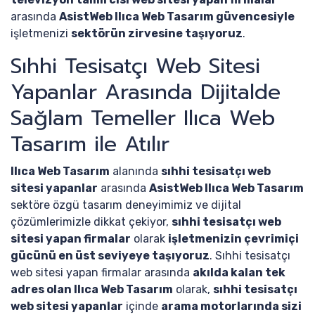
arasında
AsistWeb Ilıca Web Tasarım güvencesiyle
işletmenizi
sektörün zirvesine taşıyoruz
.
Sıhhi Tesisatçı Web Sitesi
Yapanlar Arasında Dijitalde
Sağlam Temeller Ilıca Web
Tasarım ile Atılır
Ilıca Web Tasarım
alanında
sıhhi tesisatçı web
sitesi yapanlar
arasında
AsistWeb Ilıca Web Tasarım
sektöre özgü tasarım deneyimimiz ve dijital
çözümlerimizle dikkat çekiyor,
sıhhi tesisatçı web
sitesi yapan firmalar
olarak
işletmenizin çevrimiçi
gücünü en üst seviyeye taşıyoruz
. Sıhhi tesisatçı
web sitesi yapan firmalar arasında
akılda kalan tek
adres olan Ilıca Web Tasarım
olarak,
sıhhi tesisatçı
web sitesi yapanlar
içinde
arama motorlarında sizi