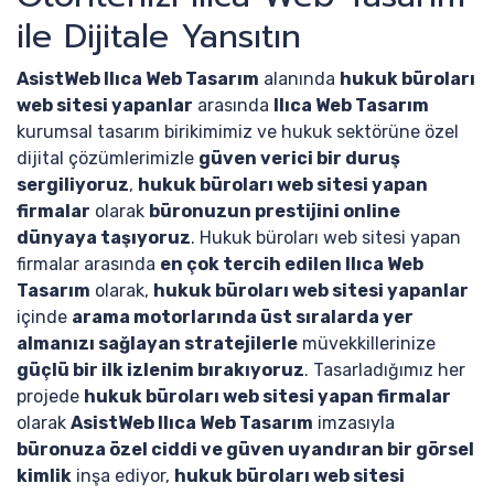
ile Dijitale Yansıtın
AsistWeb Ilıca Web Tasarım
alanında
hukuk büroları
web sitesi yapanlar
arasında
Ilıca Web Tasarım
kurumsal tasarım birikimimiz ve hukuk sektörüne özel
dijital çözümlerimizle
güven verici bir duruş
sergiliyoruz
,
hukuk büroları web sitesi yapan
firmalar
olarak
büronuzun prestijini online
dünyaya taşıyoruz
. Hukuk büroları web sitesi yapan
firmalar arasında
en çok tercih edilen Ilıca Web
Tasarım
olarak,
hukuk büroları web sitesi yapanlar
içinde
arama motorlarında üst sıralarda yer
almanızı sağlayan stratejilerle
müvekkillerinize
güçlü bir ilk izlenim bırakıyoruz
. Tasarladığımız her
projede
hukuk büroları web sitesi yapan firmalar
olarak
AsistWeb Ilıca Web Tasarım
imzasıyla
büronuza özel ciddi ve güven uyandıran bir görsel
kimlik
inşa ediyor,
hukuk büroları web sitesi