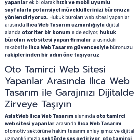
yapanlar
ekibi olarak
hızlı ve mobil uyumlu
sayfalarla potansiyel müvekkillerinizi büronuza
yönlendiriyoruz
. Hukuk büroları web sitesi yapanlar
arasında
Ilıca Web Tasarım uzmanlığıyla
dijital
alanda
otoriter bir konum
elde ediyor,
hukuk
büroları web sitesi yapan firmalar
arasındaki
rekabette
Ilıca Web Tasarım güvencesiyle
büronuzu
rakiplerinden bir adım öne taşıyoruz
.
Oto Tamirci Web Sitesi
Yapanlar Arasında Ilıca Web
Tasarım ile Garajınızı Dijitalde
Zirveye Taşıyın
AsistWeb Ilıca Web Tasarım
alanında
oto tamirci
web sitesi yapanlar
arasında
Ilıca Web Tasarım
otomotiv sektörüne hakim tasarım anlayışımız ve dijital
uzmanlığımızla
sektörde ses getiriyor
,
oto tamirci