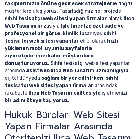
rakiplerinizin önüne geçirecek stratejilerle
doğru
müşterilere ulaşıyoruz. Tasarladığımız her projede
sıhhi tesisatçı web sitesi yapan firmalar
olarak
Ilıca
Web Tasarım
imzasıyla
işletmenize özel sade ve
profesyonel bir görsel kimlik
tasarlıyor,
sıhhi
tesisatçı web sitesi yapanlar
ekibi olarak
hızlı
yüklenen mobil uyumlu sayfalarla
ziyaretçilerinizi kalıcı müşterilere
dönüştürüyoruz
. Sıhhi tesisatçı web sitesi yapanlar
arasında
AsistWeb Ilıca Web Tasarım uzmanlığıyla
dijital dünyada
sağlam bir yer edinirken
,
sıhhi
tesisatçı web sitesi yapan firmalar
arasındaki
rekabette
Ilıca Web Tasarım kalitesiyle
işletmenizi
bir adım öteye taşıyoruz
.
Hukuk Büroları Web Sitesi
Yapan Firmalar Arasında
Otoritenizi Ilıca Web Tasarım