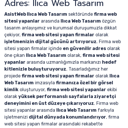
Adres: Ilıca Web Tasarım
AsistWeb Ilıca Web Tasarım
sektöründe
firma web
sitesi yapanlar
arasında
Ilıca Web Tasarım
özgün
tasarım anlayışımız ve kurumsal duruşumuzla dikkat
çekiyor,
firma web sitesi yapan firmalar
olarak
işletmenizin dijital gücünü artırıyoruz
. Firma web
sitesi yapan firmalar içinde
en güvenilir adres
olarak
öne çıkan
Ilıca Web Tasarım
olarak,
firma web sitesi
yapanlar
arasında uzmanlığımızla markanızı
hedef
kitlenizle buluşturuyoruz
. Tasarladığımız her
projede
firma web sitesi yapan firmalar
olarak
Ilıca
Web Tasarım
imzasıyla
firmanıza özel bir görsel
kimlik
oluşturuyor,
firma web sitesi yapanlar
ekibi
olarak
yüksek performanslı sayfalarla ziyaretçi
deneyimini en üst düzeye çıkarıyoruz
. Firma web
sitesi yapanlar arasında
Ilıca Web Tasarım
farkıyla
işletmenizi
dijital dünyada konumlandırıyor
, firma
web sitesi yapan firmalar arasındaki rekabette