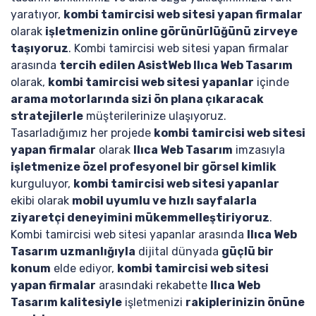
yaratıyor,
kombi tamircisi web sitesi yapan firmalar
olarak
işletmenizin online görünürlüğünü zirveye
taşıyoruz
. Kombi tamircisi web sitesi yapan firmalar
arasında
tercih edilen AsistWeb Ilıca Web Tasarım
olarak,
kombi tamircisi web sitesi yapanlar
içinde
arama motorlarında sizi ön plana çıkaracak
stratejilerle
müşterilerinize ulaşıyoruz.
Tasarladığımız her projede
kombi tamircisi web sitesi
yapan firmalar
olarak
Ilıca Web Tasarım
imzasıyla
işletmenize özel profesyonel bir görsel kimlik
kurguluyor,
kombi tamircisi web sitesi yapanlar
ekibi olarak
mobil uyumlu ve hızlı sayfalarla
ziyaretçi deneyimini mükemmelleştiriyoruz
.
Kombi tamircisi web sitesi yapanlar arasında
Ilıca Web
Tasarım uzmanlığıyla
dijital dünyada
güçlü bir
konum
elde ediyor,
kombi tamircisi web sitesi
yapan firmalar
arasındaki rekabette
Ilıca Web
Tasarım kalitesiyle
işletmenizi
rakiplerinizin önüne