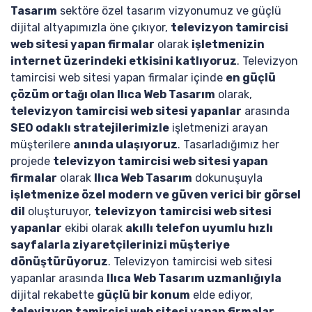
Tasarım
sektöre özel tasarım vizyonumuz ve güçlü
dijital altyapımızla öne çıkıyor,
televizyon tamircisi
web sitesi yapan firmalar
olarak
işletmenizin
internet üzerindeki etkisini katlıyoruz
. Televizyon
tamircisi web sitesi yapan firmalar içinde
en güçlü
çözüm ortağı olan Ilıca Web Tasarım
olarak,
televizyon tamircisi web sitesi yapanlar
arasında
SEO odaklı stratejilerimizle
işletmenizi arayan
müşterilere
anında ulaşıyoruz
. Tasarladığımız her
projede
televizyon tamircisi web sitesi yapan
firmalar
olarak
Ilıca Web Tasarım
dokunuşuyla
işletmenize özel modern ve güven verici bir görsel
dil
oluşturuyor,
televizyon tamircisi web sitesi
yapanlar
ekibi olarak
akıllı telefon uyumlu hızlı
sayfalarla ziyaretçilerinizi müşteriye
dönüştürüyoruz
. Televizyon tamircisi web sitesi
yapanlar arasında
Ilıca Web Tasarım uzmanlığıyla
dijital rekabette
güçlü bir konum
elde ediyor,
televizyon tamircisi web sitesi yapan firmalar