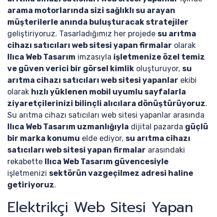
arama motorlarında sizi sağlıklı su arayan
müşterilerle anında buluşturacak stratejiler
geliştiriyoruz. Tasarladığımız her projede
su arıtma
cihazı satıcıları web sitesi yapan firmalar
olarak
Ilıca Web Tasarım
imzasıyla
işletmenize özel temiz
ve güven verici bir görsel kimlik
oluşturuyor,
su
arıtma cihazı satıcıları web sitesi yapanlar
ekibi
olarak
hızlı yüklenen mobil uyumlu sayfalarla
ziyaretçilerinizi bilinçli alıcılara dönüştürüyoruz
.
Su arıtma cihazı satıcıları web sitesi yapanlar arasında
Ilıca Web Tasarım uzmanlığıyla
dijital pazarda
güçlü
bir marka konumu
elde ediyor,
su arıtma cihazı
satıcıları web sitesi yapan firmalar
arasındaki
rekabette
Ilıca Web Tasarım güvencesiyle
işletmenizi
sektörün vazgeçilmez adresi haline
getiriyoruz
.
Elektrikçi Web Sitesi Yapan