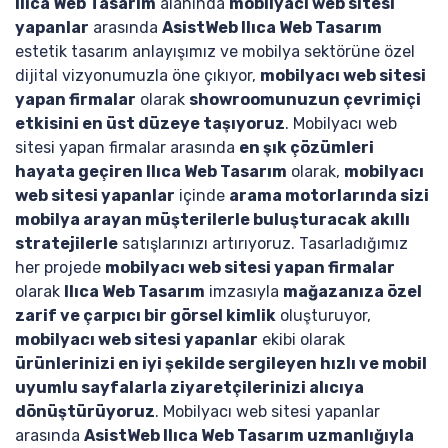
Ilıca Web Tasarım
alanında
mobilyacı web sitesi
yapanlar
arasında
AsistWeb Ilıca Web Tasarım
estetik tasarım anlayışımız ve mobilya sektörüne özel
dijital vizyonumuzla öne çıkıyor,
mobilyacı web sitesi
yapan firmalar
olarak
showroomunuzun çevrimiçi
etkisini en üst düzeye taşıyoruz
. Mobilyacı web
sitesi yapan firmalar arasında
en şık çözümleri
hayata geçiren Ilıca Web Tasarım
olarak,
mobilyacı
web sitesi yapanlar
içinde
arama motorlarında sizi
mobilya arayan müşterilerle buluşturacak akıllı
stratejilerle
satışlarınızı artırıyoruz. Tasarladığımız
her projede
mobilyacı web sitesi yapan firmalar
olarak
Ilıca Web Tasarım
imzasıyla
mağazanıza özel
zarif ve çarpıcı bir görsel kimlik
oluşturuyor,
mobilyacı web sitesi yapanlar
ekibi olarak
ürünlerinizi en iyi şekilde sergileyen hızlı ve mobil
uyumlu sayfalarla ziyaretçilerinizi alıcıya
dönüştürüyoruz
. Mobilyacı web sitesi yapanlar
arasında
AsistWeb Ilıca Web Tasarım uzmanlığıyla