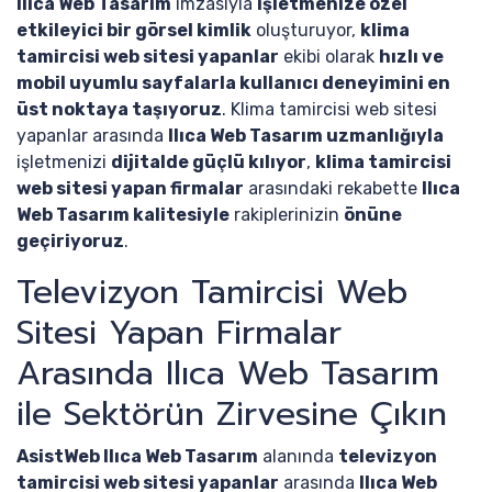
Ilıca Web Tasarım
imzasıyla
işletmenize özel
etkileyici bir görsel kimlik
oluşturuyor,
klima
tamircisi web sitesi yapanlar
ekibi olarak
hızlı ve
mobil uyumlu sayfalarla kullanıcı deneyimini en
üst noktaya taşıyoruz
. Klima tamircisi web sitesi
yapanlar arasında
Ilıca Web Tasarım uzmanlığıyla
işletmenizi
dijitalde güçlü kılıyor
,
klima tamircisi
web sitesi yapan firmalar
arasındaki rekabette
Ilıca
Web Tasarım kalitesiyle
rakiplerinizin
önüne
geçiriyoruz
.
Televizyon Tamircisi Web
Sitesi Yapan Firmalar
Arasında Ilıca Web Tasarım
ile Sektörün Zirvesine Çıkın
AsistWeb Ilıca Web Tasarım
alanında
televizyon
tamircisi web sitesi yapanlar
arasında
Ilıca Web