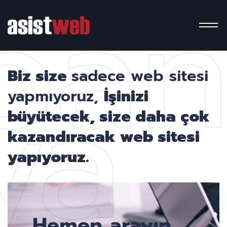
pa
ya
Biz size
sadece web sitesi
yapmıyoruz,
İşinizi
büyütecek, size daha çok
kazandıracak web sitesi
yapıyoruz.
Hemen arayın