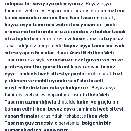
rakipsiz bir seviyeye çıkarıyoruz
. Beyaz eşya
tamircisi web sitesi yapan firmalar arasında
en hızlı ve
kalıcı sonuçları sunan Ilıca Web Tasarım
olarak,
beyaz eşya tamircisi web sitesi yapanlar
içinde
arama motorlarında arıza anında sizi buldurtacak
stratejilerle
müşteri akışınızı
kesintisiz tutuyoruz
.
Tasarladığımız her projede
beyaz eşya tamircisi web
sitesi yapan firmalar
olarak
AsistWeb Ilıca Web
Tasarım
imzasıyla
servisinize özel güven veren ve
profesyonel bir görsel kimlik
inşa ediyor,
beyaz
eşya tamircisi web sitesi yapanlar
ekibi olarak
hızlı
yüklenen ve mobil uyumlu sayfalarla acil
müşterilerinizi anında yakalıyoruz
. Beyaz eşya
tamircisi web sitesi yapanlar arasında
Ilıca Web
Tasarım uzmanlığıyla
dijitalde
kalıcı ve güçlü bir
konum edinirken
,
beyaz eşya tamircisi web sitesi
yapan firmalar
arasındaki rekabette
Ilıca Web
Tasarım güvencesiyle
servisinizi
bölgenin bir
numaralı adresi yapıyoruz
.