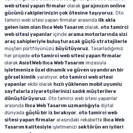
web sitesi yapan firmalar
olarak
garajınızın online
gücünü rakiplerinizin çok ötesine taşıyoruz
. Oto
tamirci web sitesi yapan firmalar arasında
ilk akla
gelen isim olan Ilıca Web Tasarım
olarak,
oto tamirci
web sitesi yapanlar
içinde
arama motorlarında sizi
araç sahipleriyle buluşturacak güçlü stratejilerle
müşteri portföyünüzü
büyütüyoruz
. Tasarladığımız
her projede
oto tamirci web sitesi yapan firmalar
olarak
AsistWeb Ilıca Web Tasarım
imzasıyla
işletmenize özel dinamik ve güven uyandıran bir
görsel kimlik
yaratıyor,
oto tamirci web sitesi
yapanlar
ekibi olarak
hızlı yüklenen mobil uyumlu
sayfalarla ziyaretçilerinizi sadık müşterilere
dönüştürüyoruz
. Oto tamirci web sitesi yapanlar
arasında
Ilıca Web Tasarım uzmanlığıyla
dijital
dünyada
güçlü bir iz bırakıyor
,
oto tamirci web
sitesi yapan firmalar
arasındaki rekabette
Ilıca Web
Tasarım kalitesiyle
işletmenizi
sektörün en iyileri