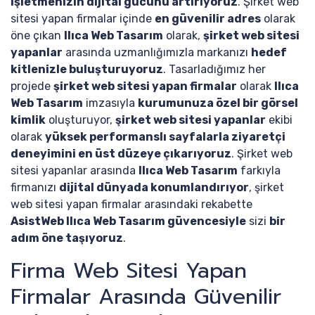
işletmenizin dijital gücünü artırıyoruz
. Şirket web
sitesi yapan firmalar içinde
en güvenilir adres
olarak
öne çıkan
Ilıca Web Tasarım
olarak,
şirket web sitesi
yapanlar
arasında uzmanlığımızla markanızı
hedef
kitlenizle buluşturuyoruz
. Tasarladığımız her
projede
şirket web sitesi yapan firmalar
olarak
Ilıca
Web Tasarım
imzasıyla
kurumunuza özel bir görsel
kimlik
oluşturuyor,
şirket web sitesi yapanlar
ekibi
olarak
yüksek performanslı sayfalarla ziyaretçi
deneyimini en üst düzeye çıkarıyoruz
. Şirket web
sitesi yapanlar arasında
Ilıca Web Tasarım
farkıyla
firmanızı
dijital dünyada konumlandırıyor
, şirket
web sitesi yapan firmalar arasındaki rekabette
AsistWeb Ilıca Web Tasarım güvencesiyle
sizi
bir
adım öne taşıyoruz
.
Firma Web Sitesi Yapan
Firmalar Arasında Güvenilir