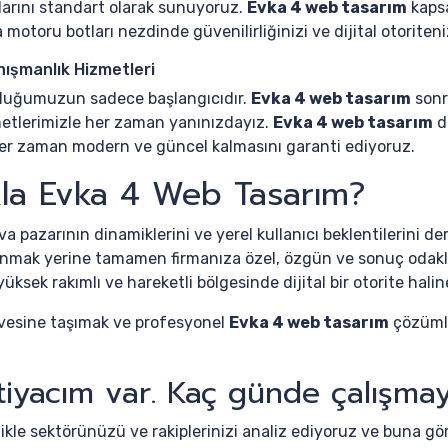
nlarını standart olarak sunuyoruz.
Evka 4 web tasarım
kapsa
motoru botları nezdinde güvenilirliğinizi ve dijital otoritenizi
nışmanlık Hizmetleri
culuğumuzun sadece başlangıcıdır.
Evka 4 web tasarım
sonr
etlerimizle her zaman yanınızdayız.
Evka 4 web tasarım
d
ak her zaman modern ve güncel kalmasını garanti ediyoruz.
kla Evka 4 Web Tasarım?
 pazarının dinamiklerini ve yerel kullanıcı beklentilerini d
lanmak yerine tamamen firmanıza özel, özgün ve sonuç odaklı 
üksek rakımlı ve hareketli bölgesinde dijital bir otorite halin
irvesine taşımak ve profesyonel
Evka 4 web tasarım
çözümle
iyacım var. Kaç günde çalışmay
ikle sektörünüzü ve rakiplerinizi analiz ediyoruz ve buna gö