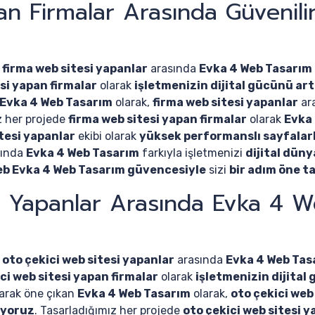
an Firmalar Arasında Güvenil
e
firma web sitesi yapanlar
arasında
Evka 4 Web Tasarım
si yapan firmalar
olarak
işletmenizin dijital gücünü art
Evka 4 Web Tasarım
olarak,
firma web sitesi yapanlar
ar
z her projede
firma web sitesi yapan firmalar
olarak
Evka
tesi yapanlar
ekibi olarak
yüksek performanslı sayfalarl
sında
Evka 4 Web Tasarım
farkıyla işletmenizi
dijital dün
eb Evka 4 Web Tasarım güvencesiyle
sizi
bir adım öne t
i Yapanlar Arasında Evka 4 W
e
oto çekici web sitesi yapanlar
arasında
Evka 4 Web Tas
ci web sitesi yapan firmalar
olarak
işletmenizin dijital
arak öne çıkan
Evka 4 Web Tasarım
olarak,
oto çekici web
uyoruz
. Tasarladığımız her projede
oto çekici web sitesi y