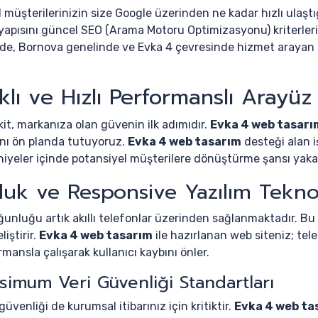
el müşterilerinizin size Google üzerinden ne kadar hızlı ulaştı
altyapısını güncel SEO (Arama Motoru Optimizasyonu) kriterle
de, Bornova genelinde ve Evka 4 çevresinde hizmet arayan k
lı ve Hızlı Performanslı Arayüz 
kit, markanıza olan güvenin ilk adımıdır.
Evka 4 web tasarı
ını ön planda tutuyoruz.
Evka 4 web tasarım
desteği alan i
niyeler içinde potansiyel müşterilere dönüştürme şansı yakal
luk ve Responsive Yazılım Teknol
unluğu artık akıllı telefonlar üzerinden sağlanmaktadır. Bu
liştirir.
Evka 4 web tasarım
ile hazırlanan web siteniz; tel
nsla çalışarak kullanıcı kaybını önler.
simum Veri Güvenliği Standartları
güvenliği de kurumsal itibarınız için kritiktir.
Evka 4 web ta