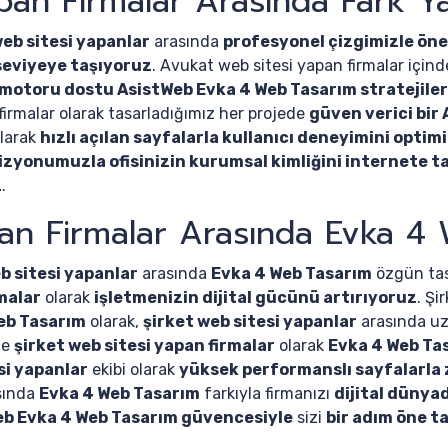
pan Firmalar Arasında Fark Ya
eb sitesi yapanlar
arasında
profesyonel çizgimizle öne
t seviyeye taşıyoruz
. Avukat web sitesi yapan firmalar için
motoru dostu AsistWeb Evka 4 Web Tasarım stratejiler
firmalar olarak tasarladığımız her projede
güven verici bir
olarak
hızlı açılan sayfalarla kullanıcı deneyimini optim
izyonumuzla ofisinizin kurumsal kimliğini internete t
z
.
pan Firmalar Arasında Evka 4 
b sitesi yapanlar
arasında
Evka 4 Web Tasarım
özgün tas
rmalar
olarak
işletmenizin dijital gücünü artırıyoruz
. Şi
eb Tasarım
olarak,
şirket web sitesi yapanlar
arasında uz
de
şirket web sitesi yapan firmalar
olarak
Evka 4 Web Ta
si yapanlar
ekibi olarak
yüksek performanslı sayfalarla 
asında
Evka 4 Web Tasarım
farkıyla firmanızı
dijital dünya
eb Evka 4 Web Tasarım güvencesiyle
sizi
bir adım öne t