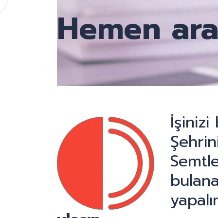
Hemen ara
İşiniz
Şehrini
Semtle
bulana
yapalı