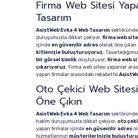
Firma Web Sitesi Yap
Tasarım
AsistWeb Evka 4 Web Tasarım
sektöründ
duruşumuzla dikkat çekiyor,
firma web site
içinde
en güvenilir adres
olarak öne çıkan
kitlenizle buluşturuyoruz
. Tasarladığımı
bir görsel kimlik
oluşturuyor,
firma web si
çıkarıyoruz
. Firma web sitesi yapanlar ara
yapan firmalar arasındaki rekabette
AsistW
Oto Çekici Web Sites
Öne Çıkın
AsistWeb Evka 4 Web Tasarım
sektöründ
hakim duruşumuzla dikkat çekiyor,
oto çeki
yapan firmalar içinde
en güvenilir adres
ol
hizmetlerinizi
müşterilerinizle buluştur