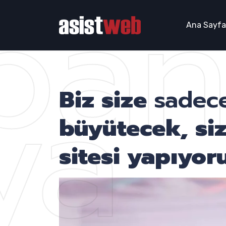
pa
Ana Sayfa
ya
Biz size
sadece
büyütecek, si
sitesi yapıyoru