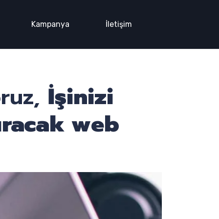
Kampanya
İletişim
oruz,
İşinizi
ıracak web