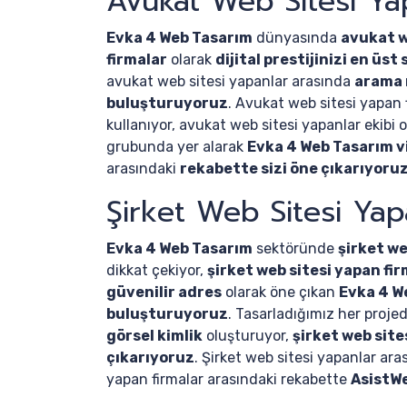
Avukat Web Sitesi Ya
Evka 4 Web Tasarım
dünyasında
avukat w
firmalar
olarak
dijital prestijinizi en üs
avukat web sitesi yapanlar arasında
arama 
buluşturuyoruz
. Avukat web sitesi yapan 
kullanıyor, avukat web sitesi yapanlar ekibi 
grubunda yer alarak
Evka 4 Web Tasarım v
arasındaki
rekabette sizi öne çıkarıyoru
Şirket Web Sitesi Ya
Evka 4 Web Tasarım
sektöründe
şirket we
dikkat çekiyor,
şirket web sitesi yapan fi
güvenilir adres
olarak öne çıkan
Evka 4 W
buluşturuyoruz
. Tasarladığımız her proje
görsel kimlik
oluşturuyor,
şirket web site
çıkarıyoruz
. Şirket web sitesi yapanlar ar
yapan firmalar arasındaki rekabette
AsistW