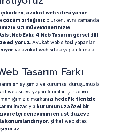
ratıyoruz
 çıkarken
,
avukat web sitesi yapan
de
çözüm ortağınız
olurken, aynı zamanda
imizle
sizi
müvekkillerinizle
 AsistWeb Evka 4 Web Tasarım görsel dili
ize ediyoruz
. Avukat web sitesi yapanlar
aşıyor
ve avukat web sitesi yapan firmalar
Web Tasarım Farkı
arım anlayışımız ve kurumsal duruşumuzla
rket web sitesi yapan firmalar içinde
en
manlığımızla markanızı
hedef kitlenizle
sarım
imzasıyla
kurumunuza özel bir
ziyaretçi deneyimini en üst düzeye
da konumlandırıyor
, şirket web sitesi
aşıyoruz
.