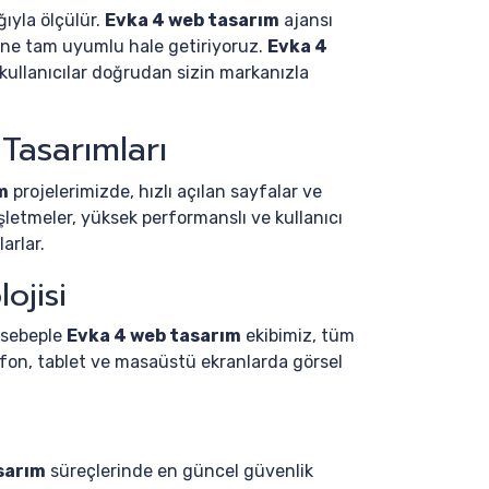
ğıyla ölçülür.
Evka 4 web tasarım
ajansı
rine tam uyumlu hale getiriyoruz.
Evka 4
ullanıcılar doğrudan sizin markanızla
Tasarımları
m
projelerimizde, hızlı açılan sayfalar ve
şletmeler, yüksek performanslı ve kullanıcı
arlar.
ojisi
 sebeple
Evka 4 web tasarım
ekibimiz, tüm
efon, tablet ve masaüstü ekranlarda görsel
sarım
süreçlerinde en güncel güvenlik