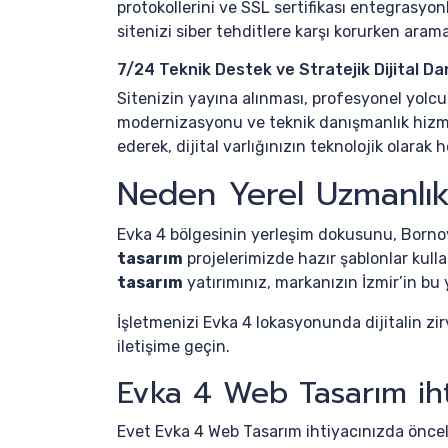
protokollerini ve SSL sertifikası entegrasyo
sitenizi siber tehditlere karşı korurken arama 
7/24 Teknik Destek ve Stratejik Dijital Da
Sitenizin yayına alınması, profesyonel yol
modernizasyonu ve teknik danışmanlık hizm
ederek, dijital varlığınızın teknolojik olar
Neden Yerel Uzmanlı
Evka 4 bölgesinin yerleşim dokusunu, Bornova
tasarım
projelerimizde hazır şablonlar kul
tasarım
yatırımınız, markanızın İzmir’in bu y
İşletmenizi Evka 4 lokasyonunda dijitalin z
iletişime geçin.
Evka 4 Web Tasarım iht
Evet Evka 4 Web Tasarım ihtiyacınızda öncel