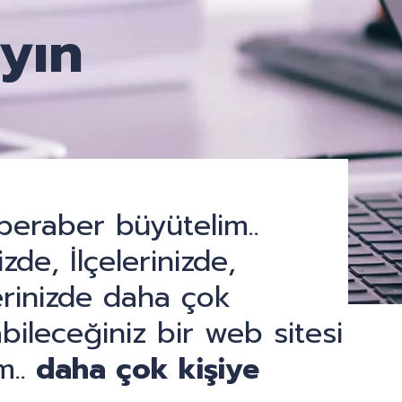
yın
i beraber büyütelim..
zde, İlçelerinizde,
rinizde daha çok
bileceğiniz bir web sitesi
m..
daha çok kişiye