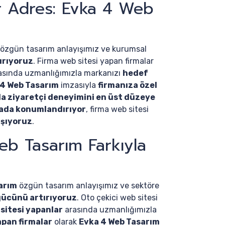
ir Adres: Evka 4 Web
özgün tasarım anlayışımız ve kurumsal
ırıyoruz
. Firma web sitesi yapan firmalar
asında uzmanlığımızla markanızı
hedef
 4 Web Tasarım
imzasıyla
firmanıza özel
a ziyaretçi deneyimini en üst düzeye
yada konumlandırıyor
, firma web sitesi
aşıyoruz
.
eb Tasarım Farkıyla
arım
özgün tasarım anlayışımız ve sektöre
 gücünü artırıyoruz
. Oto çekici web sitesi
 sitesi yapanlar
arasında uzmanlığımızla
apan firmalar
olarak
Evka 4 Web Tasarım