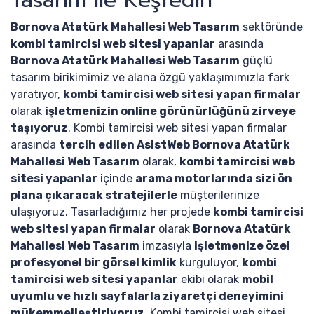
Tasarım ile Keşfedin
Bornova Atatürk Mahallesi Web Tasarım
sektöründe
kombi tamircisi web sitesi yapanlar
arasında
Bornova Atatürk Mahallesi Web Tasarım
güçlü
tasarım birikimimiz ve alana özgü yaklaşımımızla fark
yaratıyor,
kombi tamircisi web sitesi yapan firmalar
olarak
işletmenizin online görünürlüğünü zirveye
taşıyoruz
. Kombi tamircisi web sitesi yapan firmalar
arasında
tercih edilen AsistWeb Bornova Atatürk
Mahallesi Web Tasarım
olarak,
kombi tamircisi web
sitesi yapanlar
içinde
arama motorlarında sizi ön
plana çıkaracak stratejilerle
müşterilerinize
ulaşıyoruz. Tasarladığımız her projede
kombi tamircisi
web sitesi yapan firmalar
olarak
Bornova Atatürk
Mahallesi Web Tasarım
imzasıyla
işletmenize özel
profesyonel bir görsel kimlik
kurguluyor,
kombi
tamircisi web sitesi yapanlar
ekibi olarak
mobil
uyumlu ve hızlı sayfalarla ziyaretçi deneyimini
mükemmelleştiriyoruz
. Kombi tamircisi web sitesi