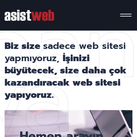
pa
ya
Biz size
sadece web sitesi
yapmıyoruz,
İşinizi
büyütecek, size daha çok
kazandıracak web sitesi
yapıyoruz.
Hemen arayın