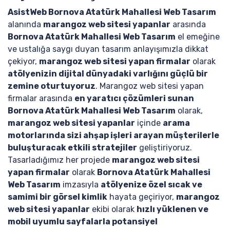
AsistWeb Bornova Atatürk Mahallesi Web Tasarım
alanında
marangoz web sitesi yapanlar
arasında
Bornova Atatürk Mahallesi Web Tasarım
el emeğine
ve ustalığa saygı duyan tasarım anlayışımızla dikkat
çekiyor,
marangoz web sitesi yapan firmalar
olarak
atölyenizin dijital dünyadaki varlığını güçlü bir
zemine oturtuyoruz
. Marangoz web sitesi yapan
firmalar arasında
en yaratıcı çözümleri sunan
Bornova Atatürk Mahallesi Web Tasarım
olarak,
marangoz web sitesi yapanlar
içinde
arama
motorlarında sizi ahşap işleri arayan müşterilerle
buluşturacak etkili stratejiler
geliştiriyoruz.
Tasarladığımız her projede
marangoz web sitesi
yapan firmalar
olarak
Bornova Atatürk Mahallesi
Web Tasarım
imzasıyla
atölyenize özel sıcak ve
samimi bir görsel kimlik
hayata geçiriyor,
marangoz
web sitesi yapanlar
ekibi olarak
hızlı yüklenen ve
mobil uyumlu sayfalarla potansiyel