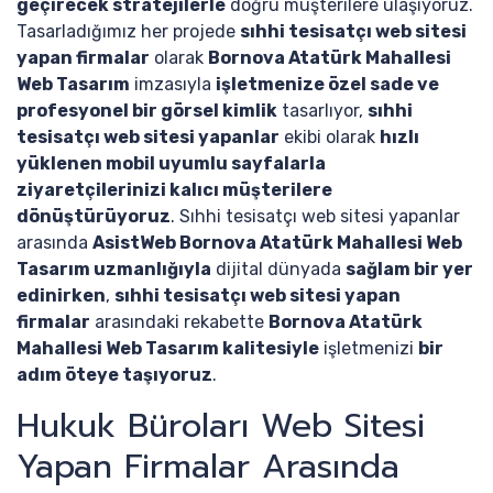
geçirecek stratejilerle
doğru müşterilere ulaşıyoruz.
Tasarladığımız her projede
sıhhi tesisatçı web sitesi
yapan firmalar
olarak
Bornova Atatürk Mahallesi
Web Tasarım
imzasıyla
işletmenize özel sade ve
profesyonel bir görsel kimlik
tasarlıyor,
sıhhi
tesisatçı web sitesi yapanlar
ekibi olarak
hızlı
yüklenen mobil uyumlu sayfalarla
ziyaretçilerinizi kalıcı müşterilere
dönüştürüyoruz
. Sıhhi tesisatçı web sitesi yapanlar
arasında
AsistWeb Bornova Atatürk Mahallesi Web
Tasarım uzmanlığıyla
dijital dünyada
sağlam bir yer
edinirken
,
sıhhi tesisatçı web sitesi yapan
firmalar
arasındaki rekabette
Bornova Atatürk
Mahallesi Web Tasarım kalitesiyle
işletmenizi
bir
adım öteye taşıyoruz
.
Hukuk Büroları Web Sitesi
Yapan Firmalar Arasında