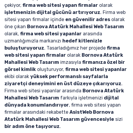
çekiyor,
firma web sitesi yapan firmalar
olarak
işletmenizin dijital gücünü artırıyoruz
. Firma web
sitesi yapan firmalar içinde
en güvenilir adres
olarak
öne çıkan
Bornova Atatürk Mahallesi Web Tasarım
olarak,
firma web sitesi yapanlar
arasında
uzmanlığımızla markanızı
hedef kitlenizle
buluşturuyoruz
. Tasarladığımız her projede
firma
web sitesi yapan firmalar
olarak
Bornova Atatürk
Mahallesi Web Tasarım
imzasıyla
firmanıza özel bir
görsel kimlik
oluşturuyor,
firma web sitesi yapanlar
ekibi olarak
yüksek performanslı sayfalarla
ziyaretçi deneyimini en üst düzeye çıkarıyoruz
.
Firma web sitesi yapanlar arasında
Bornova Atatürk
Mahallesi Web Tasarım
farkıyla işletmenizi
dijital
dünyada konumlandırıyor
, firma web sitesi yapan
firmalar arasındaki rekabette
AsistWeb Bornova
Atatürk Mahallesi Web Tasarım güvencesiyle
sizi
bir adım öne taşıyoruz
.