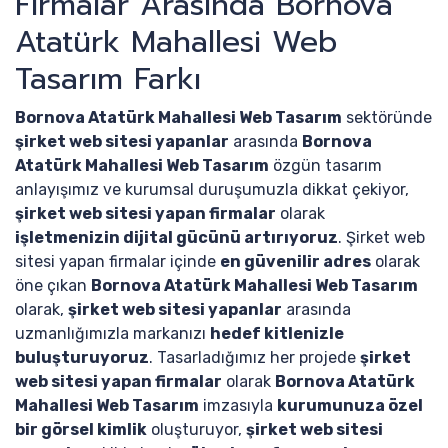
Firmalar Arasında Bornova
Atatürk Mahallesi Web
Tasarım Farkı
Bornova Atatürk Mahallesi Web Tasarım
sektöründe
şirket web sitesi yapanlar
arasında
Bornova
Atatürk Mahallesi Web Tasarım
özgün tasarım
anlayışımız ve kurumsal duruşumuzla dikkat çekiyor,
şirket web sitesi yapan firmalar
olarak
işletmenizin dijital gücünü artırıyoruz
. Şirket web
sitesi yapan firmalar içinde
en güvenilir adres
olarak
öne çıkan
Bornova Atatürk Mahallesi Web Tasarım
olarak,
şirket web sitesi yapanlar
arasında
uzmanlığımızla markanızı
hedef kitlenizle
buluşturuyoruz
. Tasarladığımız her projede
şirket
web sitesi yapan firmalar
olarak
Bornova Atatürk
Mahallesi Web Tasarım
imzasıyla
kurumunuza özel
bir görsel kimlik
oluşturuyor,
şirket web sitesi