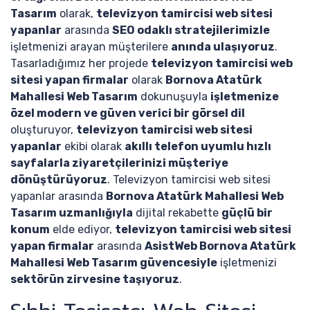
Tasarım
olarak,
televizyon tamircisi web sitesi
yapanlar
arasında
SEO odaklı stratejilerimizle
işletmenizi arayan müşterilere
anında ulaşıyoruz
.
Tasarladığımız her projede
televizyon tamircisi web
sitesi yapan firmalar
olarak
Bornova Atatürk
Mahallesi Web Tasarım
dokunuşuyla
işletmenize
özel modern ve güven verici bir görsel dil
oluşturuyor,
televizyon tamircisi web sitesi
yapanlar
ekibi olarak
akıllı telefon uyumlu hızlı
sayfalarla ziyaretçilerinizi müşteriye
dönüştürüyoruz
. Televizyon tamircisi web sitesi
yapanlar arasında
Bornova Atatürk Mahallesi Web
Tasarım uzmanlığıyla
dijital rekabette
güçlü bir
konum
elde ediyor,
televizyon tamircisi web sitesi
yapan firmalar
arasında
AsistWeb Bornova Atatürk
Mahallesi Web Tasarım güvencesiyle
işletmenizi
sektörün zirvesine taşıyoruz
.