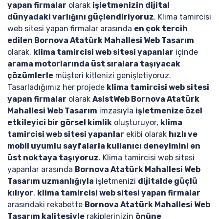
yapan firmalar
olarak
işletmenizin dijital
dünyadaki varlığını güçlendiriyoruz
. Klima tamircisi
web sitesi yapan firmalar arasında
en çok tercih
edilen Bornova Atatürk Mahallesi Web Tasarım
olarak,
klima tamircisi web sitesi yapanlar
içinde
arama motorlarında üst sıralara taşıyacak
çözümlerle
müşteri kitlenizi genişletiyoruz.
Tasarladığımız her projede
klima tamircisi web sitesi
yapan firmalar
olarak
AsistWeb Bornova Atatürk
Mahallesi Web Tasarım
imzasıyla
işletmenize özel
etkileyici bir görsel kimlik
oluşturuyor,
klima
tamircisi web sitesi yapanlar
ekibi olarak
hızlı ve
mobil uyumlu sayfalarla kullanıcı deneyimini en
üst noktaya taşıyoruz
. Klima tamircisi web sitesi
yapanlar arasında
Bornova Atatürk Mahallesi Web
Tasarım uzmanlığıyla
işletmenizi
dijitalde güçlü
kılıyor
,
klima tamircisi web sitesi yapan firmalar
arasındaki rekabette
Bornova Atatürk Mahallesi Web
Tasarım kalitesiyle
rakiplerinizin
önüne