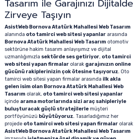
Tasarım ile Garajınızı Dijitalde
Zirveye Taşıyın
AsistWeb Bornova Atatürk Mahallesi Web Tasarım
alanında
oto tamirci web sitesi yapanlar
arasında
Bornova Atatürk Mahallesi Web Tasarım
otomotiv
sektörüne hakim tasarım anlayışımız ve dijital
uzmanlığımızla
sektörde ses getiriyor
,
oto tamirci
web sitesi yapan firmalar
olarak
garajınızın online
gücünü rakiplerinizin çok ötesine taşıyoruz
. Oto
tamirci web sitesi yapan firmalar arasında
ilk akla
gelen isim olan Bornova Atatürk Mahallesi Web
Tasarım
olarak,
oto tamirci web sitesi yapanlar
içinde
arama motorlarında sizi araç sahipleriyle
buluşturacak güçlü stratejilerle
müşteri
portföyünüzü
büyütüyoruz
. Tasarladığımız her
projede
oto tamirci web sitesi yapan firmalar
olarak
AsistWeb Bornova Atatürk Mahallesi Web Tasarım
imzasıyla
işletmenize özel dinamik ve güven