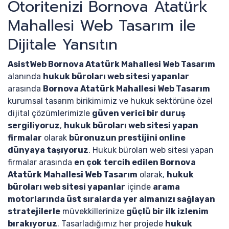
Otoritenizi Bornova Atatürk
Mahallesi Web Tasarım ile
Dijitale Yansıtın
AsistWeb Bornova Atatürk Mahallesi Web Tasarım
alanında
hukuk büroları web sitesi yapanlar
arasında
Bornova Atatürk Mahallesi Web Tasarım
kurumsal tasarım birikimimiz ve hukuk sektörüne özel
dijital çözümlerimizle
güven verici bir duruş
sergiliyoruz
,
hukuk büroları web sitesi yapan
firmalar
olarak
büronuzun prestijini online
dünyaya taşıyoruz
. Hukuk büroları web sitesi yapan
firmalar arasında
en çok tercih edilen Bornova
Atatürk Mahallesi Web Tasarım
olarak,
hukuk
büroları web sitesi yapanlar
içinde
arama
motorlarında üst sıralarda yer almanızı sağlayan
stratejilerle
müvekkillerinize
güçlü bir ilk izlenim
bırakıyoruz
. Tasarladığımız her projede
hukuk