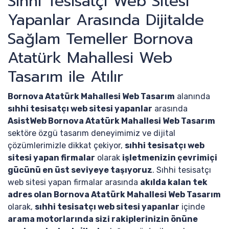
Sıhhi Tesisatçı Web Sitesi
Yapanlar Arasında Dijitalde
Sağlam Temeller Bornova
Atatürk Mahallesi Web
Tasarım ile Atılır
Bornova Atatürk Mahallesi Web Tasarım
alanında
sıhhi tesisatçı web sitesi yapanlar
arasında
AsistWeb Bornova Atatürk Mahallesi Web Tasarım
sektöre özgü tasarım deneyimimiz ve dijital
çözümlerimizle dikkat çekiyor,
sıhhi tesisatçı web
sitesi yapan firmalar
olarak
işletmenizin çevrimiçi
gücünü en üst seviyeye taşıyoruz
. Sıhhi tesisatçı
web sitesi yapan firmalar arasında
akılda kalan tek
adres olan Bornova Atatürk Mahallesi Web Tasarım
olarak,
sıhhi tesisatçı web sitesi yapanlar
içinde
arama motorlarında sizi rakiplerinizin önüne