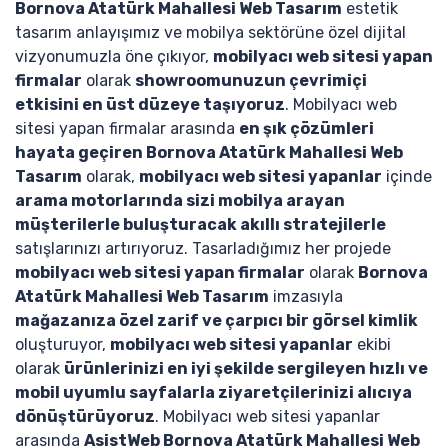
Bornova Atatürk Mahallesi Web Tasarım
estetik
tasarım anlayışımız ve mobilya sektörüne özel dijital
vizyonumuzla öne çıkıyor,
mobilyacı web sitesi yapan
firmalar
olarak
showroomunuzun çevrimiçi
etkisini en üst düzeye taşıyoruz
. Mobilyacı web
sitesi yapan firmalar arasında
en şık çözümleri
hayata geçiren Bornova Atatürk Mahallesi Web
Tasarım
olarak,
mobilyacı web sitesi yapanlar
içinde
arama motorlarında sizi mobilya arayan
müşterilerle buluşturacak akıllı stratejilerle
satışlarınızı artırıyoruz. Tasarladığımız her projede
mobilyacı web sitesi yapan firmalar
olarak
Bornova
Atatürk Mahallesi Web Tasarım
imzasıyla
mağazanıza özel zarif ve çarpıcı bir görsel kimlik
oluşturuyor,
mobilyacı web sitesi yapanlar
ekibi
olarak
ürünlerinizi en iyi şekilde sergileyen hızlı ve
mobil uyumlu sayfalarla ziyaretçilerinizi alıcıya
dönüştürüyoruz
. Mobilyacı web sitesi yapanlar
arasında
AsistWeb Bornova Atatürk Mahallesi Web