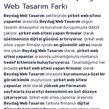
Web Tasarım Farkı
Beydağ Web Tasarım
sektöründe
şirket web sitesi
yapanlar
arasında
Beydağ Web Tasarım
özgün
tasarım anlayışımız ve kurumsal duruşumuzla dikkat
çekiyor,
şirket web sitesi yapan firmalar
olarak
işletmenizin dijital gücünü artırıyoruz
. Şirket web
sitesi yapan firmalar içinde
en güvenilir adres
olarak
öne çıkan
Beydağ Web Tasarım
olarak,
şirket web
sitesi yapanlar
arasında uzmanlığımızla markanızı
hedef kitlenizle buluşturuyoruz
. Tasarladığımız her
projede
şirket web sitesi yapan firmalar
olarak
Beydağ Web Tasarım
imzasıyla
kurumunuza özel bir
görsel kimlik
oluşturuyor,
şirket web sitesi
yapanlar
ekibi olarak
yüksek performanslı
sayfalarla ziyaretçi deneyimini en üst düzeye
çıkarıyoruz
. Şirket web sitesi yapanlar arasında
Beydağ Web Tasarım
farkıyla firmanızı
dijital