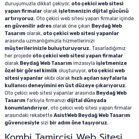
duruşumuzla dikkat çekiyor,
oto çekici web sitesi
yapan firmalar
olarak
işletmenizin dijital gücünü
artırıyoruz
. Oto çekici web sitesi yapan firmalar içinde
en güvenilir adres
olarak öne çıkan
Beydağ Web
Tasarım
olarak,
oto çekici web sitesi yapanlar
arasında uzmanlığımızla hizmetlerinizi
müşterilerinizle buluşturuyoruz
. Tasarladığımız
her projede
oto çekici web sitesi yapan firmalar
olarak
Beydağ Web Tasarım
imzasıyla
işletmenize
özel bir görsel kimlik
oluşturuyor,
oto çekici web
sitesi yapanlar
ekibi olarak
hızlı açılan sayfalarla
kullanıcı deneyimini en üst düzeye çıkarıyoruz
.
Oto çekici web sitesi yapanlar arasında
Beydağ Web
Tasarım
farkıyla firmanızı
dijital dünyada
konumlandırıyor
, oto çekici web sitesi yapan firmalar
arasındaki rekabette
AsistWeb Beydağ Web Tasarım
güvencesiyle
sizi
bir adım öne taşıyoruz
.
Kombi Tamircisi Web Sitesi