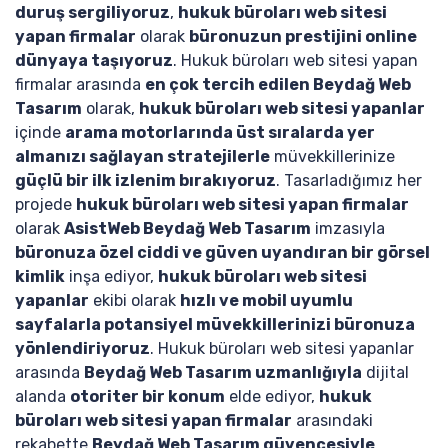
duruş sergiliyoruz
,
hukuk büroları web sitesi
yapan firmalar
olarak
büronuzun prestijini online
dünyaya taşıyoruz
. Hukuk büroları web sitesi yapan
firmalar arasında
en çok tercih edilen Beydağ Web
Tasarım
olarak,
hukuk büroları web sitesi yapanlar
içinde
arama motorlarında üst sıralarda yer
almanızı sağlayan stratejilerle
müvekkillerinize
güçlü bir ilk izlenim bırakıyoruz
. Tasarladığımız her
projede
hukuk büroları web sitesi yapan firmalar
olarak
AsistWeb Beydağ Web Tasarım
imzasıyla
büronuza özel ciddi ve güven uyandıran bir görsel
kimlik
inşa ediyor,
hukuk büroları web sitesi
yapanlar
ekibi olarak
hızlı ve mobil uyumlu
sayfalarla potansiyel müvekkillerinizi büronuza
yönlendiriyoruz
. Hukuk büroları web sitesi yapanlar
arasında
Beydağ Web Tasarım uzmanlığıyla
dijital
alanda
otoriter bir konum
elde ediyor,
hukuk
büroları web sitesi yapan firmalar
arasındaki
rekabette
Beydağ Web Tasarım güvencesiyle