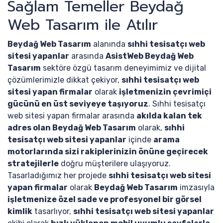
Sağlam Temeller Beydağ
Web Tasarım ile Atılır
Beydağ Web Tasarım
alanında
sıhhi tesisatçı web
sitesi yapanlar
arasında
AsistWeb Beydağ Web
Tasarım
sektöre özgü tasarım deneyimimiz ve dijital
çözümlerimizle dikkat çekiyor,
sıhhi tesisatçı web
sitesi yapan firmalar
olarak
işletmenizin çevrimiçi
gücünü en üst seviyeye taşıyoruz
. Sıhhi tesisatçı
web sitesi yapan firmalar arasında
akılda kalan tek
adres olan Beydağ Web Tasarım
olarak,
sıhhi
tesisatçı web sitesi yapanlar
içinde
arama
motorlarında sizi rakiplerinizin önüne geçirecek
stratejilerle
doğru müşterilere ulaşıyoruz.
Tasarladığımız her projede
sıhhi tesisatçı web sitesi
yapan firmalar
olarak
Beydağ Web Tasarım
imzasıyla
işletmenize özel sade ve profesyonel bir görsel
kimlik
tasarlıyor,
sıhhi tesisatçı web sitesi yapanlar