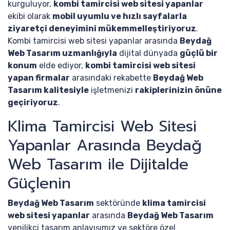
kurguluyor,
kombi tamircisi web sitesi yapanlar
ekibi olarak
mobil uyumlu ve hızlı sayfalarla
ziyaretçi deneyimini mükemmelleştiriyoruz
.
Kombi tamircisi web sitesi yapanlar arasında
Beydağ
Web Tasarım uzmanlığıyla
dijital dünyada
güçlü bir
konum
elde ediyor,
kombi tamircisi web sitesi
yapan firmalar
arasındaki rekabette
Beydağ Web
Tasarım kalitesiyle
işletmenizi
rakiplerinizin önüne
geçiriyoruz
.
Klima Tamircisi Web Sitesi
Yapanlar Arasında Beydağ
Web Tasarım ile Dijitalde
Güçlenin
Beydağ Web Tasarım
sektöründe
klima tamircisi
web sitesi yapanlar
arasında
Beydağ Web Tasarım
yenilikçi tasarım anlayışımız ve sektöre özel