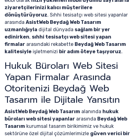
ekibi olarak
hızlı yüklenen mobil uyumlu sayfalarla
ziyaretçilerinizi kalıcı müşterilere
dönüştürüyoruz
. Sıhhi tesisatçı web sitesi yapanlar
arasında
AsistWeb Beydağ Web Tasarım
uzmanlığıyla
dijital dünyada
sağlam bir yer
edinirken
,
sıhhi tesisatçı web sitesi yapan
firmalar
arasındaki rekabette
Beydağ Web Tasarım
kalitesiyle
işletmenizi
bir adım öteye taşıyoruz
.
Hukuk Büroları Web Sitesi
Yapan Firmalar Arasında
Otoritenizi Beydağ Web
Tasarım ile Dijitale Yansıtın
AsistWeb Beydağ Web Tasarım
alanında
hukuk
büroları web sitesi yapanlar
arasında
Beydağ Web
Tasarım
kurumsal tasarım birikimimiz ve hukuk
sektörüne özel dijital çözümlerimizle
güven verici bir