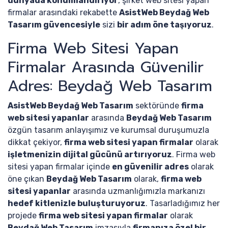
dünyada konumlandırıyor
, şirket web sitesi yapan
firmalar arasındaki rekabette
AsistWeb Beydağ Web
Tasarım güvencesiyle
sizi
bir adım öne taşıyoruz
.
Firma Web Sitesi Yapan
Firmalar Arasında Güvenilir
Adres: Beydağ Web Tasarım
AsistWeb Beydağ Web Tasarım
sektöründe
firma
web sitesi yapanlar
arasında
Beydağ Web Tasarım
özgün tasarım anlayışımız ve kurumsal duruşumuzla
dikkat çekiyor,
firma web sitesi yapan firmalar
olarak
işletmenizin dijital gücünü artırıyoruz
. Firma web
sitesi yapan firmalar içinde
en güvenilir adres
olarak
öne çıkan
Beydağ Web Tasarım
olarak,
firma web
sitesi yapanlar
arasında uzmanlığımızla markanızı
hedef kitlenizle buluşturuyoruz
. Tasarladığımız her
projede
firma web sitesi yapan firmalar
olarak
Beydağ Web Tasarım
imzasıyla
firmanıza özel bir