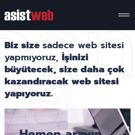
pa
ya
Biz size
sadece web sitesi
yapmıyoruz,
İşinizi
büyütecek, size daha çok
kazandıracak web sitesi
yapıyoruz.
Hemen arayın