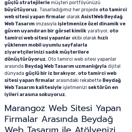
güçlü stratejilerle
müşteri portföyünüzü
büyütüyoruz
. Tasarladığımız her projede
oto tamirci
web sitesi yapan firmalar
olarak
AsistWeb Beydağ
Web Tasarım
imzasıyla
işletmenize özel dinamik ve
güven uyandıran bir görsel kimlik
yaratıyor,
oto
tamirci web sitesi yapanlar
ekibi olarak
hızlı
yüklenen mobil uyumlu sayfalarla
ziyaretçilerinizi sadık müşterilere
dönüştürüyoruz
. Oto tamirci web sitesi yapanlar
arasında
Beydağ Web Tasarım uzmanlığıyla
dijital
dünyada
güçlü bir iz bırakıyor
,
oto tamirci web
sitesi yapan firmalar
arasındaki rekabette
Beydağ
Web Tasarım kalitesiyle
işletmenizi
sektörün en
iyileri arasına sokuyoruz
.
Marangoz Web Sitesi Yapan
Firmalar Arasında Beydağ
Web Tasarım ile Atölyenizi