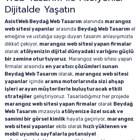
Dijitalde Yaşatın
AsistWeb Beydağ Web Tasarım
alanında
marangoz
web sitesi yapanlar
arasında
Beydağ Web Tasarım
el
emeğine ve ustalığa saygı duyan tasarım anlayışımızla
dikkat çekiyor,
marangoz web sitesi yapan firmalar
olarak
atölyenizin dijital dünyadaki varlığını güçlü
bir zemine oturtuyoruz
. Marangoz web sitesi yapan
firmalar arasında
en yaratıcı çözümleri sunan
Beydağ Web Tasarım
olarak,
marangoz web sitesi
yapanlar
içinde
arama motorlarında sizi ahşap
işleri arayan müşterilerle buluşturacak etkili
stratejiler
geliştiriyoruz. Tasarladığımız her projede
marangoz web sitesi yapan firmalar
olarak
Beydağ
Web Tasarım
imzasıyla
atölyenize özel sıcak ve
samimi bir görsel kimlik
hayata geçiriyor,
marangoz
web sitesi yapanlar
ekibi olarak
hızlı yüklenen ve
mobil uyumlu sayfalarla potansiyel