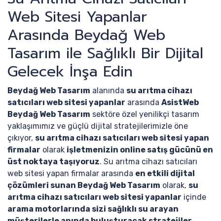
Web Sitesi Yapanlar
Arasında Beydağ Web
Tasarım ile Sağlıklı Bir Dijital
Gelecek İnşa Edin
Beydağ Web Tasarım
alanında
su arıtma cihazı
satıcıları web sitesi yapanlar
arasında
AsistWeb
Beydağ Web Tasarım
sektöre özel yenilikçi tasarım
yaklaşımımız ve güçlü dijital stratejilerimizle öne
çıkıyor,
su arıtma cihazı satıcıları web sitesi yapan
firmalar
olarak
işletmenizin online satış gücünü en
üst noktaya taşıyoruz
. Su arıtma cihazı satıcıları
web sitesi yapan firmalar arasında
en etkili dijital
çözümleri sunan Beydağ Web Tasarım
olarak,
su
arıtma cihazı satıcıları web sitesi yapanlar
içinde
arama motorlarında sizi sağlıklı su arayan
müşterilerle anında buluşturacak stratejiler