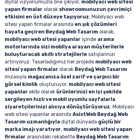
dijital vizyonumuzla öne çıkıyor,
mobilyacı web sitesi
yapan firmalar
olarak
showroomunuzun çevrimiçi
etkisini en üst düzeye taşıyoruz
. Mobilyacı web
sitesi yapan firmalar arasında
en şık çözümleri
hayata geçiren Beydağ Web Tasarım
olarak,
mobilyacı web sitesi yapanlar
içinde
arama
motorlarında sizi mobilya arayan müşterilerle
buluşturacak akıllı stratejilerle
satışlarınızı
artırıyoruz. Tasarladığımız her projede
mobilyacı web
sitesi yapan firmalar
olarak
Beydağ Web Tasarım
imzasıyla
mağazanıza özel zarif ve çarpıcı bir
görsel kimlik
oluşturuyor,
mobilyacı web sitesi
yapanlar
ekibi olarak
ürünlerinizi en iyi şekilde
sergileyen hızlı ve mobil uyumlu sayfalarla
ziyaretçilerinizi alıcıya dönüştürüyoruz
. Mobilyacı
web sitesi yapanlar arasında
AsistWeb Beydağ Web
Tasarım uzmanlığıyla
dijital dünyada
güçlü bir
marka imajı yaratıyor
,
mobilyacı web sitesi yapan
firmalar
arasındaki rekabette
Beydağ Web Tasarım