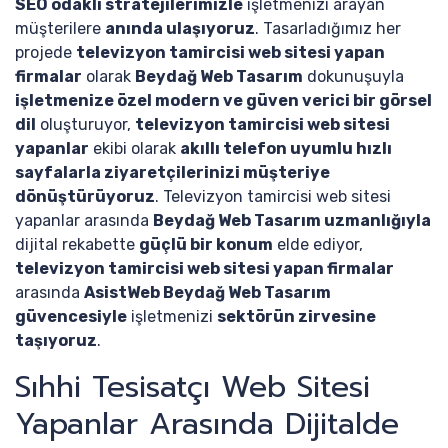
SEO odaklı stratejilerimizle
işletmenizi arayan
müşterilere
anında ulaşıyoruz
. Tasarladığımız her
projede
televizyon tamircisi web sitesi yapan
firmalar
olarak
Beydağ Web Tasarım
dokunuşuyla
işletmenize özel modern ve güven verici bir görsel
dil
oluşturuyor,
televizyon tamircisi web sitesi
yapanlar
ekibi olarak
akıllı telefon uyumlu hızlı
sayfalarla ziyaretçilerinizi müşteriye
dönüştürüyoruz
. Televizyon tamircisi web sitesi
yapanlar arasında
Beydağ Web Tasarım uzmanlığıyla
dijital rekabette
güçlü bir konum
elde ediyor,
televizyon tamircisi web sitesi yapan firmalar
arasında
AsistWeb Beydağ Web Tasarım
güvencesiyle
işletmenizi
sektörün zirvesine
taşıyoruz
.
Sıhhi Tesisatçı Web Sitesi
Yapanlar Arasında Dijitalde