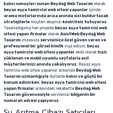
kalıcı sonuçları sunan Beydağ Web Tasarım
olarak,
beyaz eşya tamircisi web sitesi yapanlar
içinde
arama motorlarında arıza anında sizi buldurtacak
stratejilerle
müşteri akışınızı
kesintisiz tutuyoruz
.
Tasarladığımız her projede
beyaz eşya tamircisi web
sitesi yapan firmalar
olarak
AsistWeb Beydağ Web
Tasarım
imzasıyla
servisinize özel güven veren ve
profesyonel bir görsel kimlik
inşa ediyor,
beyaz
eşya tamircisi web sitesi yapanlar
ekibi olarak
hızlı
yüklenen ve mobil uyumlu sayfalarla acil
müşterilerinizi anında yakalıyoruz
. Beyaz eşya
tamircisi web sitesi yapanlar arasında
Beydağ Web
Tasarım uzmanlığıyla
dijitalde
kalıcı ve güçlü bir
konum edinirken
,
beyaz eşya tamircisi web sitesi
yapan firmalar
arasındaki rekabette
Beydağ Web
Tasarım güvencesiyle
servisinizi
bölgenin bir
numaralı adresi yapıyoruz
.
Su Arıtma Cihazı Satıcıları