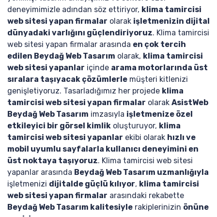
deneyimimizle adından söz ettiriyor,
klima tamircisi
web sitesi yapan firmalar
olarak
işletmenizin dijital
dünyadaki varlığını güçlendiriyoruz
. Klima tamircisi
web sitesi yapan firmalar arasında
en çok tercih
edilen Beydağ Web Tasarım
olarak,
klima tamircisi
web sitesi yapanlar
içinde
arama motorlarında üst
sıralara taşıyacak çözümlerle
müşteri kitlenizi
genişletiyoruz. Tasarladığımız her projede
klima
tamircisi web sitesi yapan firmalar
olarak
AsistWeb
Beydağ Web Tasarım
imzasıyla
işletmenize özel
etkileyici bir görsel kimlik
oluşturuyor,
klima
tamircisi web sitesi yapanlar
ekibi olarak
hızlı ve
mobil uyumlu sayfalarla kullanıcı deneyimini en
üst noktaya taşıyoruz
. Klima tamircisi web sitesi
yapanlar arasında
Beydağ Web Tasarım uzmanlığıyla
işletmenizi
dijitalde güçlü kılıyor
,
klima tamircisi
web sitesi yapan firmalar
arasındaki rekabette
Beydağ Web Tasarım kalitesiyle
rakiplerinizin
önüne